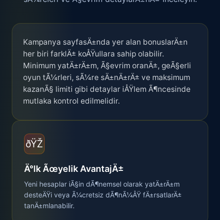
Kampanya sayfasÄ±nda yer alan bonuslarÄ±n
her biri farklÄ± koÅŸullara sahip olabilir.
Minimum yatÄ±rÄ±m, Ã§evrim oranÄ±, geÃ§erli
oyun tÃ¼rleri, sÃ¼re sÄ±nÄ±rÄ± ve maksimum
kazanÃ§ limiti gibi detaylar iÅŸlem Ã¶ncesinde
mutlaka kontrol edilmelidir.
ðŸŽ
Ä°lk Ãœyelik AvantajÄ±
Yeni hesaplar iÃ§in dÃ¶nemsel olarak yatÄ±rÄ±m
desteÄŸi veya Ã¼cretsiz dÃ¶nÃ¼ÅŸ fÄ±rsatlarÄ±
tanÄ±mlanabilir.