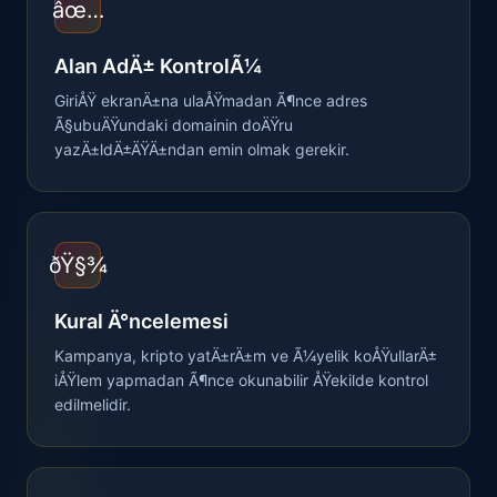
âœ…
Alan AdÄ± KontrolÃ¼
GiriÅŸ ekranÄ±na ulaÅŸmadan Ã¶nce adres
Ã§ubuÄŸundaki domainin doÄŸru
yazÄ±ldÄ±ÄŸÄ±ndan emin olmak gerekir.
ðŸ§¾
Kural Ä°ncelemesi
Kampanya, kripto yatÄ±rÄ±m ve Ã¼yelik koÅŸullarÄ±
iÅŸlem yapmadan Ã¶nce okunabilir ÅŸekilde kontrol
edilmelidir.