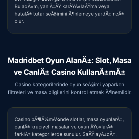
Bu adÄ±m, yanlÄ±ÅŸ karÅŸÄ±laÅŸma veya
hatalÄ± tutar seÃ§imini Ã¶nlemeye yardÄ±mcÄ±
olur.
Madridbet Oyun AlanÄ±: Slot, Masa
ve CanlÄ± Casino KullanÄ±mÄ±
Casino kategorilerinde oyun seÃ§imi yaparken
filtreleri ve masa bilgilerini kontrol etmek Ã¶nemlidir.
Casino bÃ¶lÃ¼mÃ¼nde slotlar, masa oyunlarÄ±,
canlÄ± krupiyeli masalar ve oyun ÅŸovlarÄ±
farklÄ± kategorilerde sunulur. SaÄŸlayÄ±cÄ±,