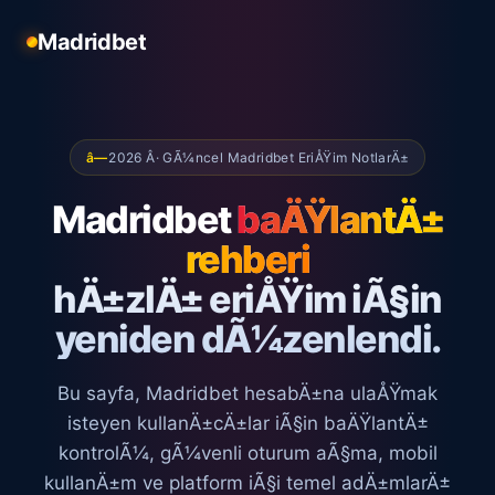
Madridbet
â—
2026 Â· GÃ¼ncel Madridbet EriÅŸim NotlarÄ±
Madridbet
baÄŸlantÄ±
rehberi
hÄ±zlÄ± eriÅŸim iÃ§in
yeniden dÃ¼zenlendi.
Bu sayfa, Madridbet hesabÄ±na ulaÅŸmak
isteyen kullanÄ±cÄ±lar iÃ§in baÄŸlantÄ±
kontrolÃ¼, gÃ¼venli oturum aÃ§ma, mobil
kullanÄ±m ve platform iÃ§i temel adÄ±mlarÄ±