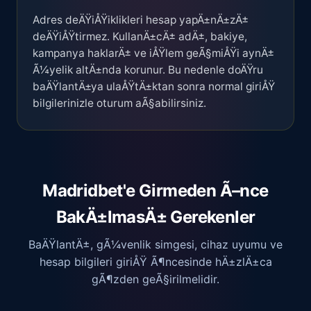
Adres deÄŸiÅŸiklikleri hesap yapÄ±nÄ±zÄ±
deÄŸiÅŸtirmez. KullanÄ±cÄ± adÄ±, bakiye,
kampanya haklarÄ± ve iÅŸlem geÃ§miÅŸi aynÄ±
Ã¼yelik altÄ±nda korunur. Bu nedenle doÄŸru
baÄŸlantÄ±ya ulaÅŸtÄ±ktan sonra normal giriÅŸ
bilgilerinizle oturum aÃ§abilirsiniz.
Madridbet'e Girmeden Ã–nce
BakÄ±lmasÄ± Gerekenler
BaÄŸlantÄ±, gÃ¼venlik simgesi, cihaz uyumu ve
hesap bilgileri giriÅŸ Ã¶ncesinde hÄ±zlÄ±ca
gÃ¶zden geÃ§irilmelidir.