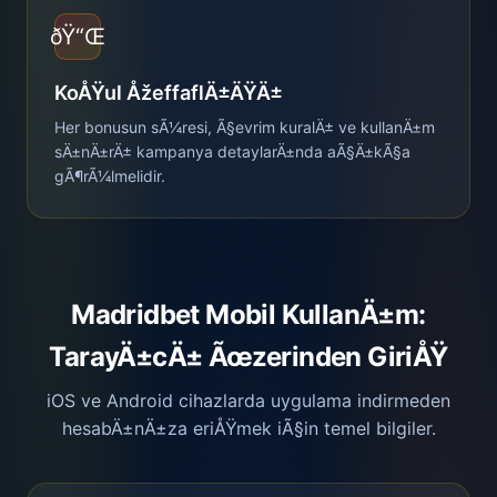
ðŸ“Œ
KoÅŸul ÅžeffaflÄ±ÄŸÄ±
Her bonusun sÃ¼resi, Ã§evrim kuralÄ± ve kullanÄ±m
sÄ±nÄ±rÄ± kampanya detaylarÄ±nda aÃ§Ä±kÃ§a
gÃ¶rÃ¼lmelidir.
Madridbet Mobil KullanÄ±m:
TarayÄ±cÄ± Ãœzerinden GiriÅŸ
iOS ve Android cihazlarda uygulama indirmeden
hesabÄ±nÄ±za eriÅŸmek iÃ§in temel bilgiler.