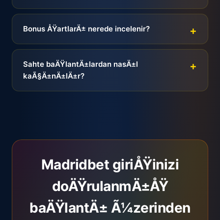
Bonus ÅŸartlarÄ± nerede incelenir?
Sahte baÄŸlantÄ±lardan nasÄ±l
kaÃ§Ä±nÄ±lÄ±r?
Madridbet giriÅŸinizi
doÄŸrulanmÄ±ÅŸ
baÄŸlantÄ± Ã¼zerinden