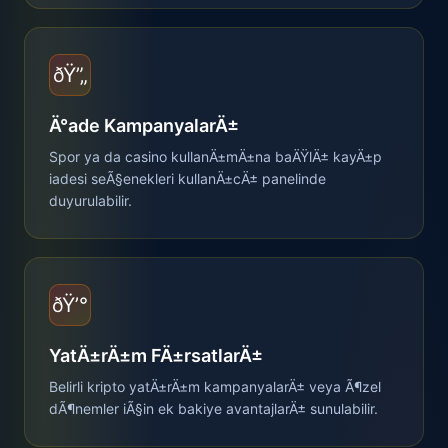
ðŸ”„
Ä°ade KampanyalarÄ±
Spor ya da casino kullanÄ±mÄ±na baÄŸlÄ± kayÄ±p
iadesi seÃ§enekleri kullanÄ±cÄ± panelinde
duyurulabilir.
ðŸ’°
YatÄ±rÄ±m FÄ±rsatlarÄ±
Belirli kripto yatÄ±rÄ±m kampanyalarÄ± veya Ã¶zel
dÃ¶nemler iÃ§in ek bakiye avantajlarÄ± sunulabilir.