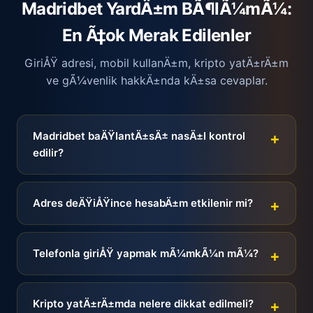
Madridbet YardÄ±m BÃ¶lÃ¼mÃ¼:
En Ã‡ok Merak Edilenler
GiriÅŸ adresi, mobil kullanÄ±m, kripto yatÄ±rÄ±m
ve gÃ¼venlik hakkÄ±nda kÄ±sa cevaplar.
Madridbet baÄŸlantÄ±sÄ± nasÄ±l kontrol
edilir?
Adres deÄŸiÅŸince hesabÄ±m etkilenir mi?
Telefonla giriÅŸ yapmak mÃ¼mkÃ¼n mÃ¼?
Kripto yatÄ±rÄ±mda nelere dikkat edilmeli?