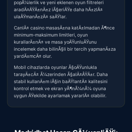
popÃ¼lerlik ve yeni eklenen oyun filtreleri
aradÄ±ÄŸÄ±nÄ±z iÃ§eriÄŸe daha hÄ±zlÄ±
ulaÅŸmanÄ±zÄ± saÄŸlar.
CanlÄ± casino masasÄ±na katÄ±lmadan Ã¶nce
minimum-maksimum limitleri, oyun
kurallarÄ±nÄ± ve masa yoÄŸunluÄŸunu
incelemek daha bilinÃ§li bir tercih yapmanÄ±za
yardÄ±mcÄ± olur.
Mobil cihazlarda oyunlar Ã§oÄŸunlukla
tarayÄ±cÄ± Ã¼zerinden Ã§alÄ±ÅŸÄ±r. Daha
stabil kullanÄ±m iÃ§in baÄŸlantÄ± kalitesini
kontrol etmek ve ekran yÃ¶nÃ¼nÃ¼ oyuna
uygun ÅŸekilde ayarlamak yararlÄ± olabilir.