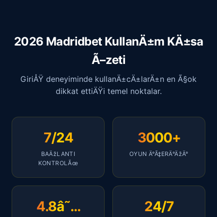
2026 Madridbet KullanÄ±m KÄ±sa
Ã–zeti
GiriÅŸ deneyiminde kullanÄ±cÄ±larÄ±n en Ã§ok
dikkat ettiÄŸi temel noktalar.
7/24
3000+
BAÄžLANTI
OYUN Ä°Ã‡ERÄ°ÄžÄ°
KONTROLÃœ
4.8â˜…
24/7