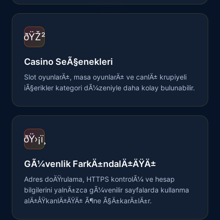
ðŸŽ²
Casino SeÃ§enekleri
Slot oyunlarÄ±, masa oyunlarÄ± ve canlÄ± krupiyeli
iÃ§erikler kategori dÃ¼zeniyle daha kolay bulunabilir.
ðŸ›¡ï¸
GÃ¼venlik FarkÄ±ndalÄ±ÄŸÄ±
Adres doÄŸrulama, HTTPS kontrolÃ¼ ve hesap
bilgilerini yalnÄ±zca gÃ¼venilir sayfalarda kullanma
alÄ±ÅŸkanlÄ±ÄŸÄ± Ã¶ne Ã§Ä±karÄ±lÄ±r.