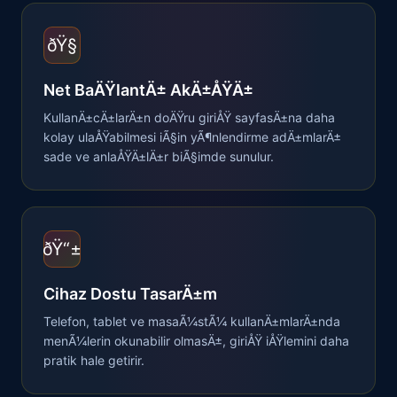
ðŸ§­
Net BaÄŸlantÄ± AkÄ±ÅŸÄ±
KullanÄ±cÄ±larÄ±n doÄŸru giriÅŸ sayfasÄ±na daha
kolay ulaÅŸabilmesi iÃ§in yÃ¶nlendirme adÄ±mlarÄ±
sade ve anlaÅŸÄ±lÄ±r biÃ§imde sunulur.
ðŸ“±
Cihaz Dostu TasarÄ±m
Telefon, tablet ve masaÃ¼stÃ¼ kullanÄ±mlarÄ±nda
menÃ¼lerin okunabilir olmasÄ±, giriÅŸ iÅŸlemini daha
pratik hale getirir.