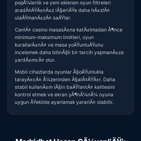
popÃ¼lerlik ve yeni eklenen oyun filtreleri
aradÄ±ÄŸÄ±nÄ±z iÃ§eriÄŸe daha hÄ±zlÄ±
ulaÅŸmanÄ±zÄ± saÄŸlar.
CanlÄ± casino masasÄ±na katÄ±lmadan Ã¶nce
minimum-maksimum limitleri, oyun
kurallarÄ±nÄ± ve masa yoÄŸunluÄŸunu
incelemek daha bilinÃ§li bir tercih yapmanÄ±za
yardÄ±mcÄ± olur.
Mobil cihazlarda oyunlar Ã§oÄŸunlukla
tarayÄ±cÄ± Ã¼zerinden Ã§alÄ±ÅŸÄ±r. Daha
stabil kullanÄ±m iÃ§in baÄŸlantÄ± kalitesini
kontrol etmek ve ekran yÃ¶nÃ¼nÃ¼ oyuna
uygun ÅŸekilde ayarlamak yararlÄ± olabilir.