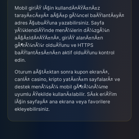
Mobil giriÅŸ iÃ§in kullandÄ±ÄŸÄ±nÄ±z
tarayÄ±cÄ±yÄ± aÃ§Ä±p gÃ¼ncel baÄŸlantÄ±yÄ±
adres Ã§ubuÄŸuna yazabilirsiniz. Sayfa
yÃ¼klendiÄŸinde menÃ¼lerin dÃ¼zgÃ¼n
aÃ§Ä±ldÄ±ÄŸÄ±nÄ±, giriÅŸ alanÄ±nÄ±n
gÃ¶rÃ¼nÃ¼r olduÄŸunu ve HTTPS
baÄŸlantÄ±sÄ±nÄ±n aktif olduÄŸunu kontrol
edin.
Oturum aÃ§tÄ±ktan sonra kupon ekranÄ±,
canlÄ± casino, kripto yatÄ±rÄ±m sayfalarÄ± ve
destek menÃ¼sÃ¼ mobil gÃ¶rÃ¼nÃ¼me
uyumlu ÅŸekilde kullanÄ±labilir. SÄ±k eriÅŸim
iÃ§in sayfayÄ± ana ekrana veya favorilere
ekleyebilirsiniz.