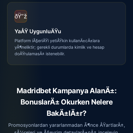
ðŸ”ž
YaÅŸ UygunluÄŸu
Platform iÃ§eriÄŸi yetiÅŸkin kullanÄ±cÄ±lara
yÃ¶neliktir; gerekli durumlarda kimlik ve hesap
doÄŸrulamasÄ± istenebilir.
Madridbet Kampanya AlanÄ±:
BonuslarÄ± Okurken Nelere
BakÄ±lÄ±r?
Promosyonlardan yararlanmadan Ã¶nce ÅŸartlarÄ±,
sÃ¼releri ve Ã§evrim detaylarÄ±nÄ± inceleyin.