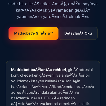
sade bir dille Ã¶zetler. AmaÃ§, doÄŸru sayfaya
karÄ±ÅŸÄ±klÄ±k yaÅŸamadan geÃ§iÅŸ
yapmanÄ±za yardÄ±mcÄ± olmaktÄ±r.
Madridbet'e GiriÅŸ â†’
DetaylarÄ± Oku
Madridbet baÄŸlantÄ± rehberi
, giriÅŸ adresini
kontrol ederken gÃ¼venli ve anlaÅŸÄ±lÄ±r bir
yol izlemek isteyen kullanÄ±cÄ±lar iÃ§in
hazÄ±rlanmÄ±ÅŸtÄ±r. Ä°lk adÄ±mda tarayÄ±cÄ±
adres Ã§ubuÄŸundaki alan adÄ±nÄ± ve
baÄŸlantÄ±nÄ±n HTTPS Ã¼zerinden
aÃ§Ä±ldÄ±ÄŸÄ±nÄ± kontrol etmek Ã¶nemlidir.