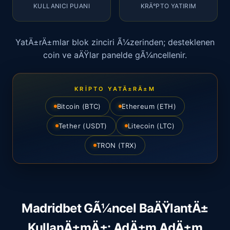
KULLANICI PUANI
KRÄ°PTO YATIRIM
YatÄ±rÄ±mlar blok zinciri Ã¼zerinden; desteklenen
coin ve aÄŸlar panelde gÃ¼ncellenir.
KRIPTO YATÄ±RÄ±M
Bitcoin (BTC)
Ethereum (ETH)
Tether (USDT)
Litecoin (LTC)
TRON (TRX)
Madridbet GÃ¼ncel BaÄŸlantÄ±
KullanÄ±mÄ±: AdÄ±m AdÄ±m