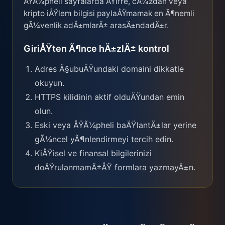
ÅŸÃ¼pheli sayfalarda ÅŸifre, cÃ¼zdan veya
kripto iÅŸlem bilgisi paylaÅŸmamak en Ã¶nemli
gÃ¼venlik adÄ±mlarÄ± arasÄ±ndadÄ±r.
GiriÅŸten Ã¶nce hÄ±zlÄ± kontrol
Adres Ã§ubuÄŸundaki domaini dikkatle
okuyun.
HTTPS kilidinin aktif olduÄŸundan emin
olun.
Eski veya ÅŸÃ¼pheli baÄŸlantÄ±lar yerine
gÃ¼ncel yÃ¶nlendirmeyi tercih edin.
KiÅŸisel ve finansal bilgilerinizi
doÄŸrulanmamÄ±ÅŸ formlara yazmayÄ±n.