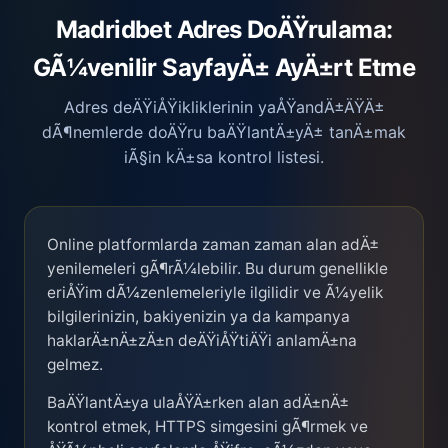
Madridbet Adres DoÄŸrulama:
GÃ¼venilir SayfayÄ± AyÄ±rt Etme
Adres deÄŸiÅŸikliklerinin yaÅŸandÄ±ÄŸÄ±
dÃ¶nemlerde doÄŸru baÄŸlantÄ±yÄ± tanÄ±mak
iÃ§in kÄ±sa kontrol listesi.
Online platformlarda zaman zaman alan adÄ±
yenilemeleri gÃ¶rÃ¼lebilir. Bu durum genellikle
eriÅŸim dÃ¼zenlemeleriyle ilgilidir ve Ã¼yelik
bilgilerinizin, bakiyenizin ya da kampanya
haklarÄ±nÄ±zÄ±n deÄŸiÅŸtiÄŸi anlamÄ±na
gelmez.
BaÄŸlantÄ±ya ulaÅŸÄ±rken alan adÄ±nÄ±
kontrol etmek, HTTPS simgesini gÃ¶rmek ve