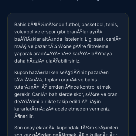
Bahis bÃ¶lÃ¼mÃ¼nde futbol, basketbol, tenis,
voleybol ve e-spor gibi branÅŸlar ayrÄ±
baÅŸlÄ±klar altÄ±nda listelenir. Lig, saat, canlÄ±
maÃ§ ve pazar tÃ¼rÃ¼ne gÃ¶re filtreleme
yaparak aradÄ±ÄŸÄ±nÄ±z karÅŸÄ±laÅŸmaya
daha hÄ±zlÄ± ulaÅŸabilirsiniz.
Kupon hazÄ±rlarken seÃ§tiÄŸiniz pazarÄ±n
tÃ¼rÃ¼nÃ¼, toplam oranÄ± ve bahis
tutarÄ±nÄ± iÅŸlemden Ã¶nce kontrol etmek
gerekir. CanlÄ± bahislerde skor, sÃ¼re ve oran
deÄŸiÅŸimi birlikte takip edildiÄŸi iÃ§in
kararlarÄ±nÄ±zÄ± acele etmeden vermeniz
Ã¶nerilir.
Son onay ekranÄ±, kupondaki tÃ¼m seÃ§imleri
son kez gÃ¶zden geÃ§irmek iÃ§in kullanÄ±lÄ±r.