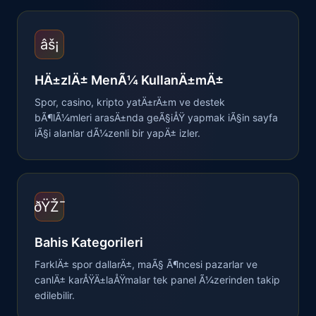
âš¡
HÄ±zlÄ± MenÃ¼ KullanÄ±mÄ±
Spor, casino, kripto yatÄ±rÄ±m ve destek
bÃ¶lÃ¼mleri arasÄ±nda geÃ§iÅŸ yapmak iÃ§in sayfa
iÃ§i alanlar dÃ¼zenli bir yapÄ± izler.
ðŸŽ¯
Bahis Kategorileri
FarklÄ± spor dallarÄ±, maÃ§ Ã¶ncesi pazarlar ve
canlÄ± karÅŸÄ±laÅŸmalar tek panel Ã¼zerinden takip
edilebilir.