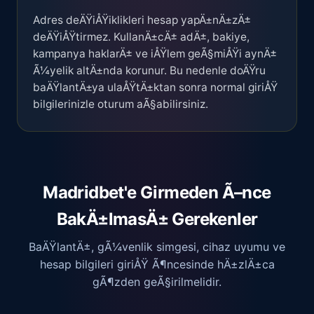
Adres deÄŸiÅŸiklikleri hesap yapÄ±nÄ±zÄ±
deÄŸiÅŸtirmez. KullanÄ±cÄ± adÄ±, bakiye,
kampanya haklarÄ± ve iÅŸlem geÃ§miÅŸi aynÄ±
Ã¼yelik altÄ±nda korunur. Bu nedenle doÄŸru
baÄŸlantÄ±ya ulaÅŸtÄ±ktan sonra normal giriÅŸ
bilgilerinizle oturum aÃ§abilirsiniz.
Madridbet'e Girmeden Ã–nce
BakÄ±lmasÄ± Gerekenler
BaÄŸlantÄ±, gÃ¼venlik simgesi, cihaz uyumu ve
hesap bilgileri giriÅŸ Ã¶ncesinde hÄ±zlÄ±ca
gÃ¶zden geÃ§irilmelidir.