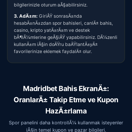
bilgilerinizle oturum aÃ§abilirsiniz.
3. AdÄ±m:
GiriÅŸ sonrasÄ±nda
hesabÄ±nÄ±zdan spor bahisleri, canlÄ± bahis,
casino, kripto yatÄ±rÄ±m ve destek
bÃ¶lÃ¼mlerine geÃ§iÅŸ yapabilirsiniz. DÃ¼zenli
kullanÄ±m iÃ§in doÄŸru baÄŸlantÄ±yÄ±
favorilerinize eklemek faydalÄ± olur.
Madridbet Bahis EkranÄ±:
OranlarÄ± Takip Etme ve Kupon
HazÄ±rlama
Spor panelini daha kontrollÃ¼ kullanmak isteyenler
iÃ§in temel kupon ve pazar bilgileri.