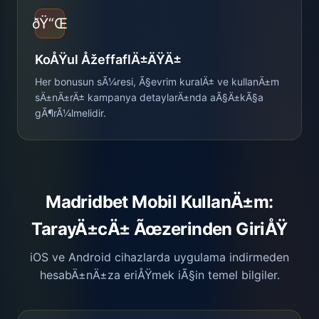
ðŸ“Œ
KoÅŸul ÅžeffaflÄ±ÄŸÄ±
Her bonusun sÃ¼resi, Ã§evrim kuralÄ± ve kullanÄ±m
sÄ±nÄ±rÄ± kampanya detaylarÄ±nda aÃ§Ä±kÃ§a
gÃ¶rÃ¼lmelidir.
Madridbet Mobil KullanÄ±m:
TarayÄ±cÄ± Ãœzerinden GiriÅŸ
iOS ve Android cihazlarda uygulama indirmeden
hesabÄ±nÄ±za eriÅŸmek iÃ§in temel bilgiler.