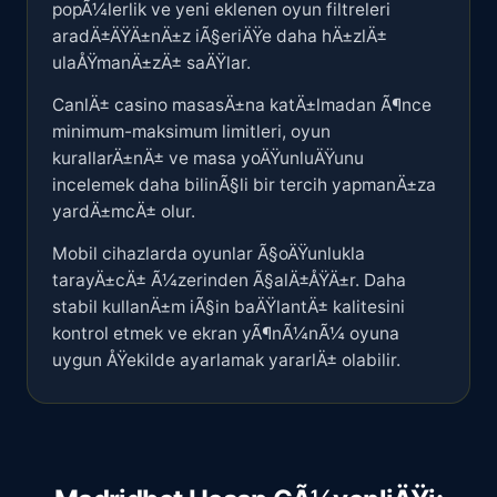
popÃ¼lerlik ve yeni eklenen oyun filtreleri
aradÄ±ÄŸÄ±nÄ±z iÃ§eriÄŸe daha hÄ±zlÄ±
ulaÅŸmanÄ±zÄ± saÄŸlar.
CanlÄ± casino masasÄ±na katÄ±lmadan Ã¶nce
minimum-maksimum limitleri, oyun
kurallarÄ±nÄ± ve masa yoÄŸunluÄŸunu
incelemek daha bilinÃ§li bir tercih yapmanÄ±za
yardÄ±mcÄ± olur.
Mobil cihazlarda oyunlar Ã§oÄŸunlukla
tarayÄ±cÄ± Ã¼zerinden Ã§alÄ±ÅŸÄ±r. Daha
stabil kullanÄ±m iÃ§in baÄŸlantÄ± kalitesini
kontrol etmek ve ekran yÃ¶nÃ¼nÃ¼ oyuna
uygun ÅŸekilde ayarlamak yararlÄ± olabilir.