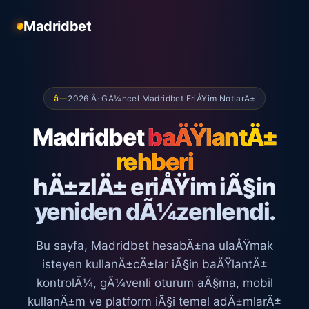
Madridbet
â—
2026 Â· GÃ¼ncel Madridbet EriÅŸim NotlarÄ±
Madridbet
baÄŸlantÄ±
rehberi
hÄ±zlÄ± eriÅŸim iÃ§in
yeniden dÃ¼zenlendi.
Bu sayfa, Madridbet hesabÄ±na ulaÅŸmak
isteyen kullanÄ±cÄ±lar iÃ§in baÄŸlantÄ±
kontrolÃ¼, gÃ¼venli oturum aÃ§ma, mobil
kullanÄ±m ve platform iÃ§i temel adÄ±mlarÄ±