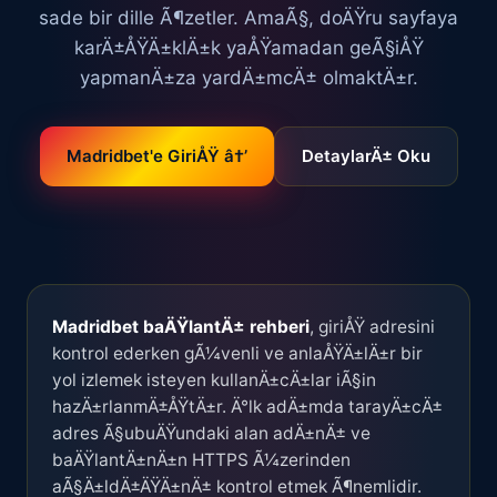
sade bir dille Ã¶zetler. AmaÃ§, doÄŸru sayfaya
karÄ±ÅŸÄ±klÄ±k yaÅŸamadan geÃ§iÅŸ
yapmanÄ±za yardÄ±mcÄ± olmaktÄ±r.
Madridbet'e GiriÅŸ â†’
DetaylarÄ± Oku
Madridbet baÄŸlantÄ± rehberi
, giriÅŸ adresini
kontrol ederken gÃ¼venli ve anlaÅŸÄ±lÄ±r bir
yol izlemek isteyen kullanÄ±cÄ±lar iÃ§in
hazÄ±rlanmÄ±ÅŸtÄ±r. Ä°lk adÄ±mda tarayÄ±cÄ±
adres Ã§ubuÄŸundaki alan adÄ±nÄ± ve
baÄŸlantÄ±nÄ±n HTTPS Ã¼zerinden
aÃ§Ä±ldÄ±ÄŸÄ±nÄ± kontrol etmek Ã¶nemlidir.