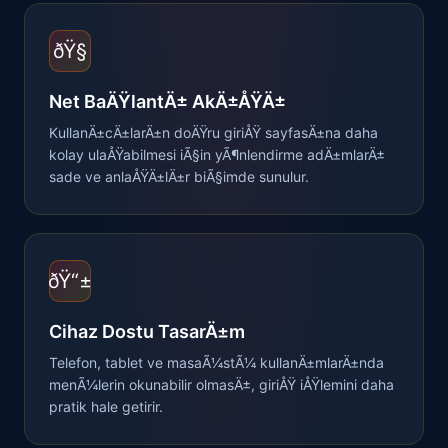
ðŸ§­
Net BaÄŸlantÄ± AkÄ±ÅŸÄ±
KullanÄ±cÄ±larÄ±n doÄŸru giriÅŸ sayfasÄ±na daha
kolay ulaÅŸabilmesi iÃ§in yÃ¶nlendirme adÄ±mlarÄ±
sade ve anlaÅŸÄ±lÄ±r biÃ§imde sunulur.
ðŸ“±
Cihaz Dostu TasarÄ±m
Telefon, tablet ve masaÃ¼stÃ¼ kullanÄ±mlarÄ±nda
menÃ¼lerin okunabilir olmasÄ±, giriÅŸ iÅŸlemini daha
pratik hale getirir.