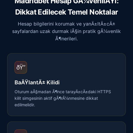
Madridbet Hesap GÃ¼venliÄŸi:
Dikkat Edilecek Temel Noktalar
Hesap bilgilerini korumak ve yanÄ±ltÄ±cÄ±
sayfalardan uzak durmak iÃ§in pratik gÃ¼venlik
Ã¶nerileri.
ðŸ”
BaÄŸlantÄ± Kilidi
Oturum aÃ§madan Ã¶nce tarayÄ±cÄ±daki HTTPS
kilit simgesinin aktif gÃ¶rÃ¼nmesine dikkat
edilmelidir.