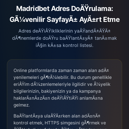
Madridbet Adres DoÄŸrulama:
GÃ¼venilir SayfayÄ± AyÄ±rt Etme
Adres deÄŸiÅŸikliklerinin yaÅŸandÄ±ÄŸÄ±
dÃ¶nemlerde doÄŸru baÄŸlantÄ±yÄ± tanÄ±mak
iÃ§in kÄ±sa kontrol listesi.
Online platformlarda zaman zaman alan adÄ±
yenilemeleri gÃ¶rÃ¼lebilir. Bu durum genellikle
eriÅŸim dÃ¼zenlemeleriyle ilgilidir ve Ã¼yelik
bilgilerinizin, bakiyenizin ya da kampanya
haklarÄ±nÄ±zÄ±n deÄŸiÅŸtiÄŸi anlamÄ±na
gelmez.
BaÄŸlantÄ±ya ulaÅŸÄ±rken alan adÄ±nÄ±
kontrol etmek, HTTPS simgesini gÃ¶rmek ve