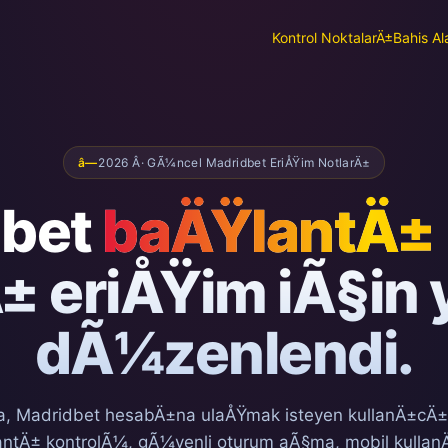
Kontrol NoktalarÄ±
Bahis A
â—
2026 Â· GÃ¼ncel Madridbet EriÅŸim NotlarÄ±
dbet
baÄŸlantÄ± 
± eriÅŸim iÃ§in 
dÃ¼zenlendi.
a, Madridbet hesabÄ±na ulaÅŸmak isteyen kullanÄ±cÄ±l
ntÄ± kontrolÃ¼, gÃ¼venli oturum aÃ§ma, mobil kulla