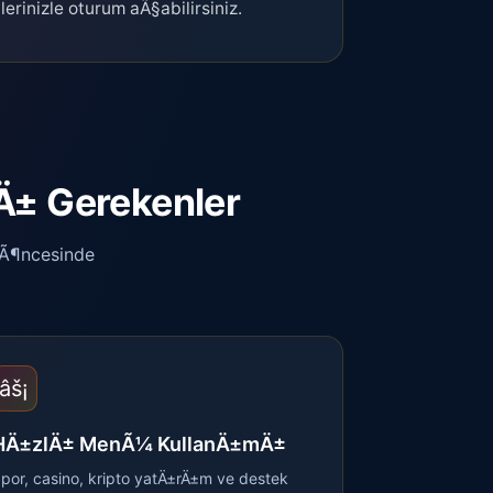
rinizle oturum aÃ§abilirsiniz.
Ä± Gerekenler
 Ã¶ncesinde
âš¡
HÄ±zlÄ± MenÃ¼ KullanÄ±mÄ±
por, casino, kripto yatÄ±rÄ±m ve destek