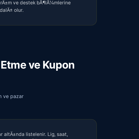
Ä±rÄ±m ve destek bÃ¶lÃ¼mlerine
dalÄ± olur.
 Etme ve Kupon
n ve pazar
ltÄ±nda listelenir. Lig, saat,