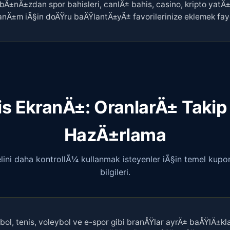
Ä±nÄ±zdan spor bahisleri, canlÄ± bahis, casino, kripto yat
lanÄ±m iÃ§in doÄŸru baÄŸlantÄ±yÄ± favorilerinize eklemek fay
is EkranÄ±: OranlarÄ± Takip
HazÄ±rlama
lini daha kontrollÃ¼ kullanmak isteyenler iÃ§in temel kupo
bilgileri.
, tenis, voleybol ve e-spor gibi branÅŸlar ayrÄ± baÅŸlÄ±klar a