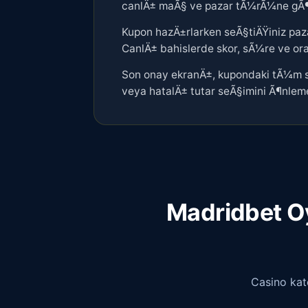
canlÄ± maÃ§ ve pazar tÃ¼rÃ¼ne gÃ¶r
Kupon hazÄ±rlarken seÃ§tiÄŸiniz pa
CanlÄ± bahislerde skor, sÃ¼re ve ora
Son onay ekranÄ±, kupondaki tÃ¼m s
veya hatalÄ± tutar seÃ§imini Ã¶nle
Madridbet O
Casino kate