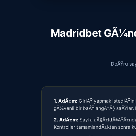
Madridbet GÃ¼n
DoÄŸru sa
1. AdÄ±m:
GiriÅŸ yapmak istediÄŸi
gÃ¼venli bir baÅŸlangÄ±Ã§ saÄŸlar.
2. AdÄ±m:
Sayfa aÃ§Ä±ldÄ±ÄŸÄ±nda k
Kontroller tamamlandÄ±ktan sonra kul