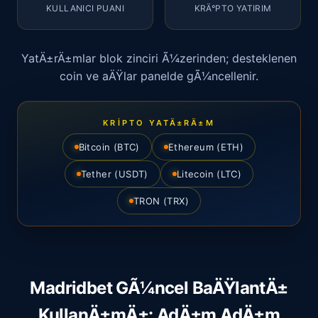
KULLANICI PUANI
KRÄ°PTO YATIRIM
YatÄ±rÄ±mlar blok zinciri Ã¼zerinden; desteklenen
coin ve aÄŸlar panelde gÃ¼ncellenir.
KRIPTO YATÄ±RÄ±M
Bitcoin (BTC)
Ethereum (ETH)
Tether (USDT)
Litecoin (LTC)
TRON (TRX)
Madridbet GÃ¼ncel BaÄŸlantÄ±
KullanÄ±mÄ±: AdÄ±m AdÄ±m