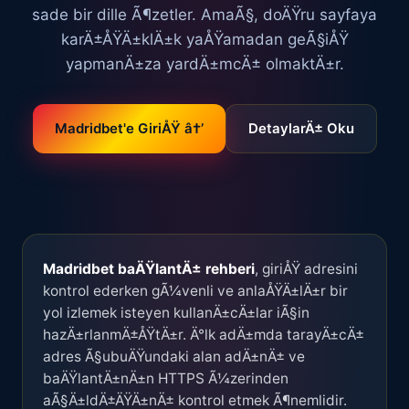
sade bir dille Ã¶zetler. AmaÃ§, doÄŸru sayfaya
karÄ±ÅŸÄ±klÄ±k yaÅŸamadan geÃ§iÅŸ
yapmanÄ±za yardÄ±mcÄ± olmaktÄ±r.
Madridbet'e GiriÅŸ â†’
DetaylarÄ± Oku
Madridbet baÄŸlantÄ± rehberi
, giriÅŸ adresini
kontrol ederken gÃ¼venli ve anlaÅŸÄ±lÄ±r bir
yol izlemek isteyen kullanÄ±cÄ±lar iÃ§in
hazÄ±rlanmÄ±ÅŸtÄ±r. Ä°lk adÄ±mda tarayÄ±cÄ±
adres Ã§ubuÄŸundaki alan adÄ±nÄ± ve
baÄŸlantÄ±nÄ±n HTTPS Ã¼zerinden
aÃ§Ä±ldÄ±ÄŸÄ±nÄ± kontrol etmek Ã¶nemlidir.