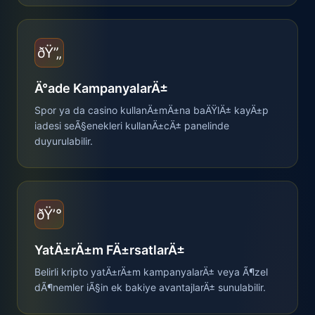
ðŸ”„
Ä°ade KampanyalarÄ±
Spor ya da casino kullanÄ±mÄ±na baÄŸlÄ± kayÄ±p
iadesi seÃ§enekleri kullanÄ±cÄ± panelinde
duyurulabilir.
ðŸ’°
YatÄ±rÄ±m FÄ±rsatlarÄ±
Belirli kripto yatÄ±rÄ±m kampanyalarÄ± veya Ã¶zel
dÃ¶nemler iÃ§in ek bakiye avantajlarÄ± sunulabilir.