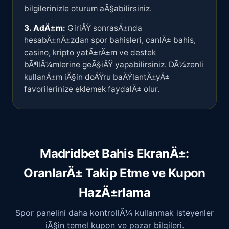
bilgilerinizle oturum aÃ§abilirsiniz.
3. AdÄ±m:
GiriÅŸ sonrasÄ±nda
hesabÄ±nÄ±zdan spor bahisleri, canlÄ± bahis,
casino, kripto yatÄ±rÄ±m ve destek
bÃ¶lÃ¼mlerine geÃ§iÅŸ yapabilirsiniz. DÃ¼zenli
kullanÄ±m iÃ§in doÄŸru baÄŸlantÄ±yÄ±
favorilerinize eklemek faydalÄ± olur.
Madridbet Bahis EkranÄ±:
OranlarÄ± Takip Etme ve Kupon
HazÄ±rlama
Spor panelini daha kontrollÃ¼ kullanmak isteyenler
iÃ§in temel kupon ve pazar bilgileri.