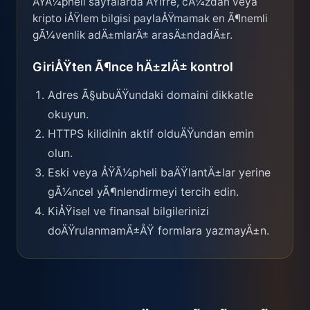
ÅŸÃ¼pheli sayfalarda ÅŸifre, cÃ¼zdan veya
kripto iÅŸlem bilgisi paylaÅŸmamak en Ã¶nemli
gÃ¼venlik adÄ±mlarÄ± arasÄ±ndadÄ±r.
GiriÅŸten Ã¶nce hÄ±zlÄ± kontrol
Adres Ã§ubuÄŸundaki domaini dikkatle
okuyun.
HTTPS kilidinin aktif olduÄŸundan emin
olun.
Eski veya ÅŸÃ¼pheli baÄŸlantÄ±lar yerine
gÃ¼ncel yÃ¶nlendirmeyi tercih edin.
KiÅŸisel ve finansal bilgilerinizi
doÄŸrulanmamÄ±ÅŸ formlara yazmayÄ±n.