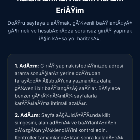
EriÅŸim
DoÄŸru sayfaya ulaÅŸmak, gÃ¼venli baÄŸlantÄ±yÄ±
gÃ¶rmek ve hesabÄ±nÄ±za sorunsuz giriÅŸ yapmak
iÃ§in kÄ±sa yol haritasÄ±.
1. AdÄ±m:
GiriÅŸ yapmak istediÄŸinizde adresi
arama sonuÃ§larÄ± yerine doÄŸrudan
tarayÄ±cÄ± Ã§ubuÄŸuna yazmanÄ±z daha
gÃ¼venli bir baÅŸlangÄ±Ã§ saÄŸlar. BÃ¶ylece
benzer gÃ¶rÃ¼nÃ¼mlÃ¼ sayfalarla
karÅŸÄ±laÅŸma ihtimali azalÄ±r.
2. AdÄ±m:
Sayfa aÃ§Ä±ldÄ±ÄŸÄ±nda kilit
simgesini, alan adÄ±nÄ± ve baÄŸlantÄ±nÄ±n
dÃ¼zgÃ¼n yÃ¼klendiÄŸini kontrol edin.
Kontroller tamamlandÄ±ktan sonra kullanÄ±cÄ±