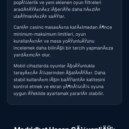
popÃ¼lerlik ve yeni eklenen oyun filtreleri
aradÄ±ÄŸÄ±nÄ±z iÃ§eriÄŸe daha hÄ±zlÄ±
ulaÅŸmanÄ±zÄ± saÄŸlar.
CanlÄ± casino masasÄ±na katÄ±lmadan Ã¶nce
minimum-maksimum limitleri, oyun
kurallarÄ±nÄ± ve masa yoÄŸunluÄŸunu
incelemek daha bilinÃ§li bir tercih yapmanÄ±za
yardÄ±mcÄ± olur.
Mobil cihazlarda oyunlar Ã§oÄŸunlukla
tarayÄ±cÄ± Ã¼zerinden Ã§alÄ±ÅŸÄ±r. Daha
stabil kullanÄ±m iÃ§in baÄŸlantÄ± kalitesini
kontrol etmek ve ekran yÃ¶nÃ¼nÃ¼ oyuna
uygun ÅŸekilde ayarlamak yararlÄ± olabilir.