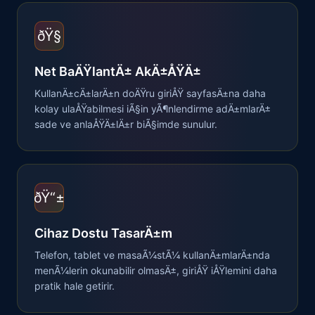
ðŸ§­
Net BaÄŸlantÄ± AkÄ±ÅŸÄ±
KullanÄ±cÄ±larÄ±n doÄŸru giriÅŸ sayfasÄ±na daha
kolay ulaÅŸabilmesi iÃ§in yÃ¶nlendirme adÄ±mlarÄ±
sade ve anlaÅŸÄ±lÄ±r biÃ§imde sunulur.
ðŸ“±
Cihaz Dostu TasarÄ±m
Telefon, tablet ve masaÃ¼stÃ¼ kullanÄ±mlarÄ±nda
menÃ¼lerin okunabilir olmasÄ±, giriÅŸ iÅŸlemini daha
pratik hale getirir.