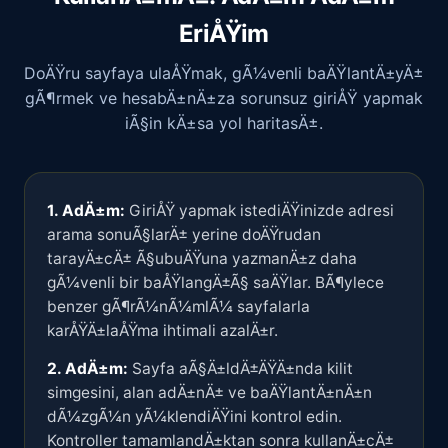
EriÅŸim
DoÄŸru sayfaya ulaÅŸmak, gÃ¼venli baÄŸlantÄ±yÄ±
gÃ¶rmek ve hesabÄ±nÄ±za sorunsuz giriÅŸ yapmak
iÃ§in kÄ±sa yol haritasÄ±.
1. AdÄ±m:
GiriÅŸ yapmak istediÄŸinizde adresi
arama sonuÃ§larÄ± yerine doÄŸrudan
tarayÄ±cÄ± Ã§ubuÄŸuna yazmanÄ±z daha
gÃ¼venli bir baÅŸlangÄ±Ã§ saÄŸlar. BÃ¶ylece
benzer gÃ¶rÃ¼nÃ¼mlÃ¼ sayfalarla
karÅŸÄ±laÅŸma ihtimali azalÄ±r.
2. AdÄ±m:
Sayfa aÃ§Ä±ldÄ±ÄŸÄ±nda kilit
simgesini, alan adÄ±nÄ± ve baÄŸlantÄ±nÄ±n
dÃ¼zgÃ¼n yÃ¼klendiÄŸini kontrol edin.
Kontroller tamamlandÄ±ktan sonra kullanÄ±cÄ±