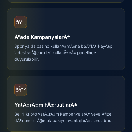
ðŸ”„
Ä°ade KampanyalarÄ±
Spor ya da casino kullanÄ±mÄ±na baÄŸlÄ± kayÄ±p
iadesi seÃ§enekleri kullanÄ±cÄ± panelinde
duyurulabilir.
ðŸ’°
YatÄ±rÄ±m FÄ±rsatlarÄ±
Belirli kripto yatÄ±rÄ±m kampanyalarÄ± veya Ã¶zel
dÃ¶nemler iÃ§in ek bakiye avantajlarÄ± sunulabilir.