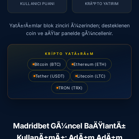
KULLANICI PUANI
KRÄ°PTO YATIRIM
YatÄ±rÄ±mlar blok zinciri Ã¼zerinden; desteklenen
coin ve aÄŸlar panelde gÃ¼ncellenir.
KRIPTO YATÄ±RÄ±M
Bitcoin (BTC)
Ethereum (ETH)
Tether (USDT)
Litecoin (LTC)
TRON (TRX)
Madridbet GÃ¼ncel BaÄŸlantÄ±
KullanÄ±mÄ±: AdÄ±m AdÄ±m