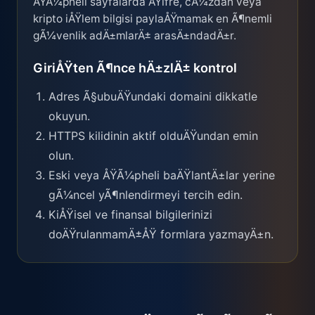
ÅŸÃ¼pheli sayfalarda ÅŸifre, cÃ¼zdan veya
kripto iÅŸlem bilgisi paylaÅŸmamak en Ã¶nemli
gÃ¼venlik adÄ±mlarÄ± arasÄ±ndadÄ±r.
GiriÅŸten Ã¶nce hÄ±zlÄ± kontrol
Adres Ã§ubuÄŸundaki domaini dikkatle
okuyun.
HTTPS kilidinin aktif olduÄŸundan emin
olun.
Eski veya ÅŸÃ¼pheli baÄŸlantÄ±lar yerine
gÃ¼ncel yÃ¶nlendirmeyi tercih edin.
KiÅŸisel ve finansal bilgilerinizi
doÄŸrulanmamÄ±ÅŸ formlara yazmayÄ±n.