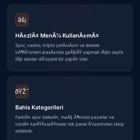
âš¡
HÄ±zlÄ± MenÃ¼ KullanÄ±mÄ±
Spor, casino, kripto yatÄ±rÄ±m ve destek
bÃ¶lÃ¼mleri arasÄ±nda geÃ§iÅŸ yapmak iÃ§in sayfa
iÃ§i alanlar dÃ¼zenli bir yapÄ± izler.
ðŸŽ¯
Bahis Kategorileri
FarklÄ± spor dallarÄ±, maÃ§ Ã¶ncesi pazarlar ve
canlÄ± karÅŸÄ±laÅŸmalar tek panel Ã¼zerinden takip
edilebilir.