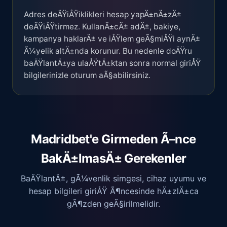
Adres deÄŸiÅŸiklikleri hesap yapÄ±nÄ±zÄ±
deÄŸiÅŸtirmez. KullanÄ±cÄ± adÄ±, bakiye,
kampanya haklarÄ± ve iÅŸlem geÃ§miÅŸi aynÄ±
Ã¼yelik altÄ±nda korunur. Bu nedenle doÄŸru
baÄŸlantÄ±ya ulaÅŸtÄ±ktan sonra normal giriÅŸ
bilgilerinizle oturum aÃ§abilirsiniz.
Madridbet'e Girmeden Ã–nce
BakÄ±lmasÄ± Gerekenler
BaÄŸlantÄ±, gÃ¼venlik simgesi, cihaz uyumu ve
hesap bilgileri giriÅŸ Ã¶ncesinde hÄ±zlÄ±ca
gÃ¶zden geÃ§irilmelidir.