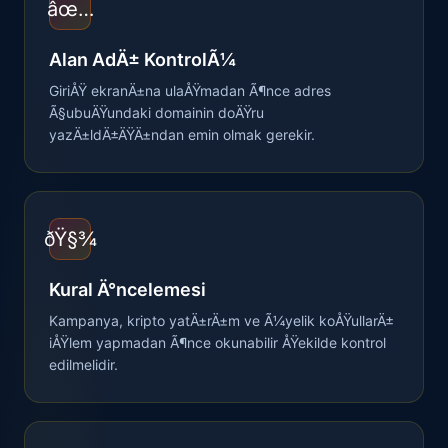
âœ…
Alan AdÄ± KontrolÃ¼
GiriÅŸ ekranÄ±na ulaÅŸmadan Ã¶nce adres
Ã§ubuÄŸundaki domainin doÄŸru
yazÄ±ldÄ±ÄŸÄ±ndan emin olmak gerekir.
ðŸ§¾
Kural Ä°ncelemesi
Kampanya, kripto yatÄ±rÄ±m ve Ã¼yelik koÅŸullarÄ±
iÅŸlem yapmadan Ã¶nce okunabilir ÅŸekilde kontrol
edilmelidir.