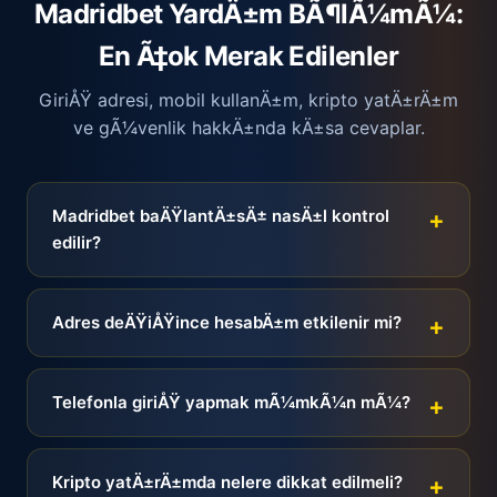
Madridbet YardÄ±m BÃ¶lÃ¼mÃ¼:
En Ã‡ok Merak Edilenler
GiriÅŸ adresi, mobil kullanÄ±m, kripto yatÄ±rÄ±m
ve gÃ¼venlik hakkÄ±nda kÄ±sa cevaplar.
Madridbet baÄŸlantÄ±sÄ± nasÄ±l kontrol
edilir?
Adres deÄŸiÅŸince hesabÄ±m etkilenir mi?
Telefonla giriÅŸ yapmak mÃ¼mkÃ¼n mÃ¼?
Kripto yatÄ±rÄ±mda nelere dikkat edilmeli?