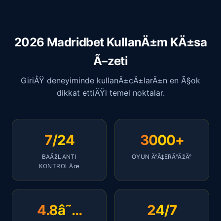
2026 Madridbet KullanÄ±m KÄ±sa
Ã–zeti
GiriÅŸ deneyiminde kullanÄ±cÄ±larÄ±n en Ã§ok
dikkat ettiÄŸi temel noktalar.
7/24
3000+
BAÄžLANTI
OYUN Ä°Ã‡ERÄ°ÄžÄ°
KONTROLÃœ
4.8â˜…
24/7