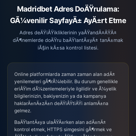
Madridbet Adres DoÄŸrulama:
GÃ¼venilir SayfayÄ± AyÄ±rt Etme
Adres deÄŸiÅŸikliklerinin yaÅŸandÄ±ÄŸÄ±
dÃ¶nemlerde doÄŸru baÄŸlantÄ±yÄ± tanÄ±mak
iÃ§in kÄ±sa kontrol listesi.
Online platformlarda zaman zaman alan adÄ±
yenilemeleri gÃ¶rÃ¼lebilir. Bu durum genellikle
eriÅŸim dÃ¼zenlemeleriyle ilgilidir ve Ã¼yelik
bilgilerinizin, bakiyenizin ya da kampanya
haklarÄ±nÄ±zÄ±n deÄŸiÅŸtiÄŸi anlamÄ±na
gelmez.
BaÄŸlantÄ±ya ulaÅŸÄ±rken alan adÄ±nÄ±
kontrol etmek, HTTPS simgesini gÃ¶rmek ve