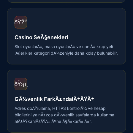
ðŸŽ²
Casino SeÃ§enekleri
Slot oyunlarÄ±, masa oyunlarÄ± ve canlÄ± krupiyeli
iÃ§erikler kategori dÃ¼zeniyle daha kolay bulunabilir.
ðŸ›¡ï¸
GÃ¼venlik FarkÄ±ndalÄ±ÄŸÄ±
Adres doÄŸrulama, HTTPS kontrolÃ¼ ve hesap
bilgilerini yalnÄ±zca gÃ¼venilir sayfalarda kullanma
alÄ±ÅŸkanlÄ±ÄŸÄ± Ã¶ne Ã§Ä±karÄ±lÄ±r.