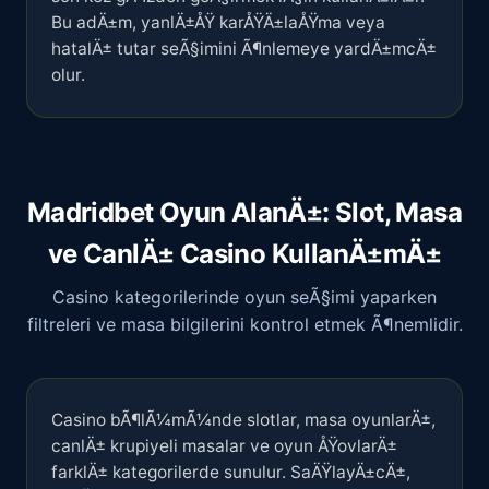
Bu adÄ±m, yanlÄ±ÅŸ karÅŸÄ±laÅŸma veya
hatalÄ± tutar seÃ§imini Ã¶nlemeye yardÄ±mcÄ±
olur.
Madridbet Oyun AlanÄ±: Slot, Masa
ve CanlÄ± Casino KullanÄ±mÄ±
Casino kategorilerinde oyun seÃ§imi yaparken
filtreleri ve masa bilgilerini kontrol etmek Ã¶nemlidir.
Casino bÃ¶lÃ¼mÃ¼nde slotlar, masa oyunlarÄ±,
canlÄ± krupiyeli masalar ve oyun ÅŸovlarÄ±
farklÄ± kategorilerde sunulur. SaÄŸlayÄ±cÄ±,