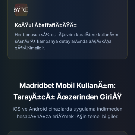
ðŸ“Œ
KoÅŸul ÅžeffaflÄ±ÄŸÄ±
Her bonusun sÃ¼resi, Ã§evrim kuralÄ± ve kullanÄ±m
sÄ±nÄ±rÄ± kampanya detaylarÄ±nda aÃ§Ä±kÃ§a
gÃ¶rÃ¼lmelidir.
Madridbet Mobil KullanÄ±m:
TarayÄ±cÄ± Ãœzerinden GiriÅŸ
iOS ve Android cihazlarda uygulama indirmeden
hesabÄ±nÄ±za eriÅŸmek iÃ§in temel bilgiler.