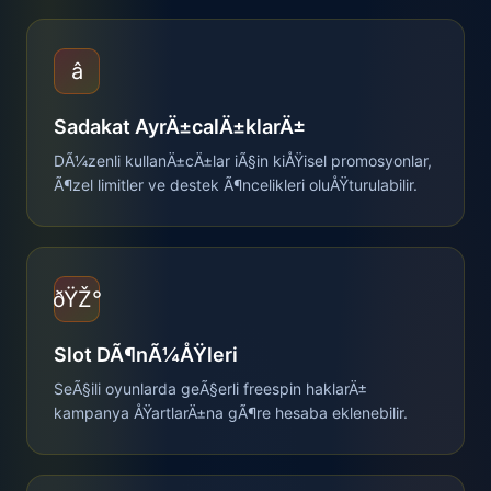
â­
Sadakat AyrÄ±calÄ±klarÄ±
DÃ¼zenli kullanÄ±cÄ±lar iÃ§in kiÅŸisel promosyonlar,
Ã¶zel limitler ve destek Ã¶ncelikleri oluÅŸturulabilir.
ðŸŽ°
Slot DÃ¶nÃ¼ÅŸleri
SeÃ§ili oyunlarda geÃ§erli freespin haklarÄ±
kampanya ÅŸartlarÄ±na gÃ¶re hesaba eklenebilir.