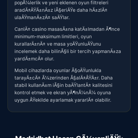
popÃ¼lerlik ve yeni eklenen oyun filtreleri
aradÄ±ÄŸÄ±nÄ±z iÃ§eriÄŸe daha hÄ±zlÄ±
ulaÅŸmanÄ±zÄ± saÄŸlar.
CanlÄ± casino masasÄ±na katÄ±lmadan Ã¶nce
minimum-maksimum limitleri, oyun
kurallarÄ±nÄ± ve masa yoÄŸunluÄŸunu
incelemek daha bilinÃ§li bir tercih yapmanÄ±za
yardÄ±mcÄ± olur.
Mobil cihazlarda oyunlar Ã§oÄŸunlukla
tarayÄ±cÄ± Ã¼zerinden Ã§alÄ±ÅŸÄ±r. Daha
stabil kullanÄ±m iÃ§in baÄŸlantÄ± kalitesini
kontrol etmek ve ekran yÃ¶nÃ¼nÃ¼ oyuna
uygun ÅŸekilde ayarlamak yararlÄ± olabilir.