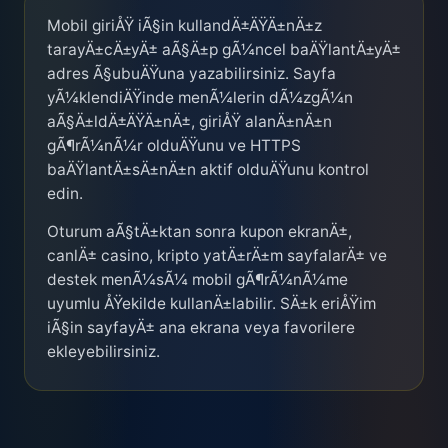
Mobil giriÅŸ iÃ§in kullandÄ±ÄŸÄ±nÄ±z
tarayÄ±cÄ±yÄ± aÃ§Ä±p gÃ¼ncel baÄŸlantÄ±yÄ±
adres Ã§ubuÄŸuna yazabilirsiniz. Sayfa
yÃ¼klendiÄŸinde menÃ¼lerin dÃ¼zgÃ¼n
aÃ§Ä±ldÄ±ÄŸÄ±nÄ±, giriÅŸ alanÄ±nÄ±n
gÃ¶rÃ¼nÃ¼r olduÄŸunu ve HTTPS
baÄŸlantÄ±sÄ±nÄ±n aktif olduÄŸunu kontrol
edin.
Oturum aÃ§tÄ±ktan sonra kupon ekranÄ±,
canlÄ± casino, kripto yatÄ±rÄ±m sayfalarÄ± ve
destek menÃ¼sÃ¼ mobil gÃ¶rÃ¼nÃ¼me
uyumlu ÅŸekilde kullanÄ±labilir. SÄ±k eriÅŸim
iÃ§in sayfayÄ± ana ekrana veya favorilere
ekleyebilirsiniz.