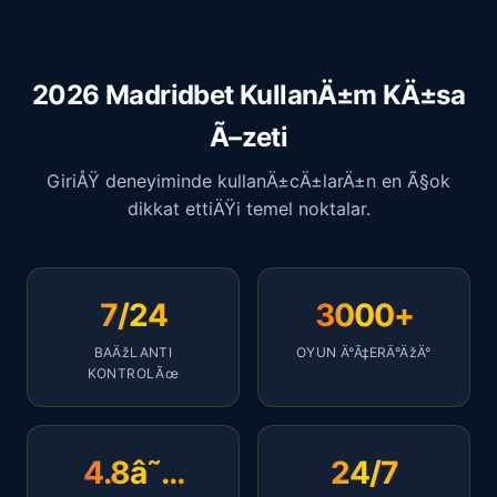
2026 Madridbet KullanÄ±m KÄ±sa
Ã–zeti
GiriÅŸ deneyiminde kullanÄ±cÄ±larÄ±n en Ã§ok
dikkat ettiÄŸi temel noktalar.
7/24
3000+
BAÄžLANTI
OYUN Ä°Ã‡ERÄ°ÄžÄ°
KONTROLÃœ
4.8â˜…
24/7