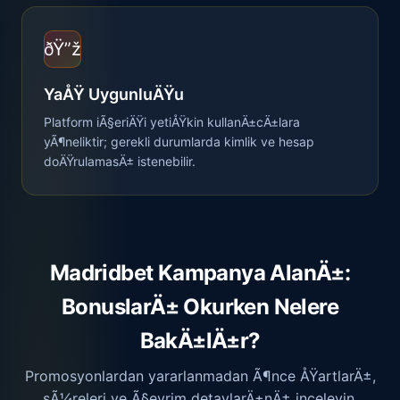
ðŸ”ž
YaÅŸ UygunluÄŸu
Platform iÃ§eriÄŸi yetiÅŸkin kullanÄ±cÄ±lara
yÃ¶neliktir; gerekli durumlarda kimlik ve hesap
doÄŸrulamasÄ± istenebilir.
Madridbet Kampanya AlanÄ±:
BonuslarÄ± Okurken Nelere
BakÄ±lÄ±r?
Promosyonlardan yararlanmadan Ã¶nce ÅŸartlarÄ±,
sÃ¼releri ve Ã§evrim detaylarÄ±nÄ± inceleyin.