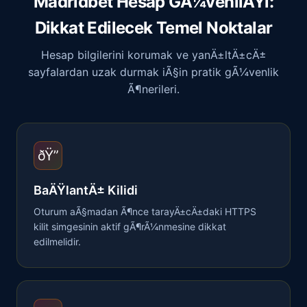
Madridbet Hesap GÃ¼venliÄŸi:
Dikkat Edilecek Temel Noktalar
Hesap bilgilerini korumak ve yanÄ±ltÄ±cÄ±
sayfalardan uzak durmak iÃ§in pratik gÃ¼venlik
Ã¶nerileri.
ðŸ”
BaÄŸlantÄ± Kilidi
Oturum aÃ§madan Ã¶nce tarayÄ±cÄ±daki HTTPS
kilit simgesinin aktif gÃ¶rÃ¼nmesine dikkat
edilmelidir.