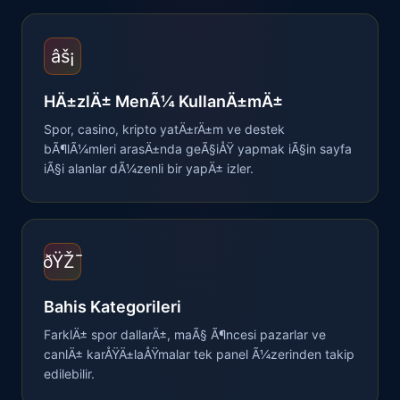
âš¡
HÄ±zlÄ± MenÃ¼ KullanÄ±mÄ±
Spor, casino, kripto yatÄ±rÄ±m ve destek
bÃ¶lÃ¼mleri arasÄ±nda geÃ§iÅŸ yapmak iÃ§in sayfa
iÃ§i alanlar dÃ¼zenli bir yapÄ± izler.
ðŸŽ¯
Bahis Kategorileri
FarklÄ± spor dallarÄ±, maÃ§ Ã¶ncesi pazarlar ve
canlÄ± karÅŸÄ±laÅŸmalar tek panel Ã¼zerinden takip
edilebilir.