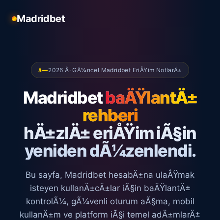
Madridbet
â—
2026 Â· GÃ¼ncel Madridbet EriÅŸim NotlarÄ±
Madridbet
baÄŸlantÄ±
rehberi
hÄ±zlÄ± eriÅŸim iÃ§in
yeniden dÃ¼zenlendi.
Bu sayfa, Madridbet hesabÄ±na ulaÅŸmak
isteyen kullanÄ±cÄ±lar iÃ§in baÄŸlantÄ±
kontrolÃ¼, gÃ¼venli oturum aÃ§ma, mobil
kullanÄ±m ve platform iÃ§i temel adÄ±mlarÄ±