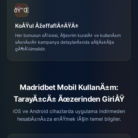
ðŸ“Œ
KoÅŸul ÅžeffaflÄ±ÄŸÄ±
Her bonusun sÃ¼resi, Ã§evrim kuralÄ± ve kullanÄ±m
sÄ±nÄ±rÄ± kampanya detaylarÄ±nda aÃ§Ä±kÃ§a
gÃ¶rÃ¼lmelidir.
Madridbet Mobil KullanÄ±m:
TarayÄ±cÄ± Ãœzerinden GiriÅŸ
iOS ve Android cihazlarda uygulama indirmeden
hesabÄ±nÄ±za eriÅŸmek iÃ§in temel bilgiler.