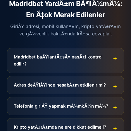
Madridbet YardÄ±m BÃ¶lÃ¼mÃ¼:
En Ã‡ok Merak Edilenler
GiriÅŸ adresi, mobil kullanÄ±m, kripto yatÄ±rÄ±m
ve gÃ¼venlik hakkÄ±nda kÄ±sa cevaplar.
Madridbet baÄŸlantÄ±sÄ± nasÄ±l kontrol
edilir?
Adres deÄŸiÅŸince hesabÄ±m etkilenir mi?
Telefonla giriÅŸ yapmak mÃ¼mkÃ¼n mÃ¼?
Kripto yatÄ±rÄ±mda nelere dikkat edilmeli?