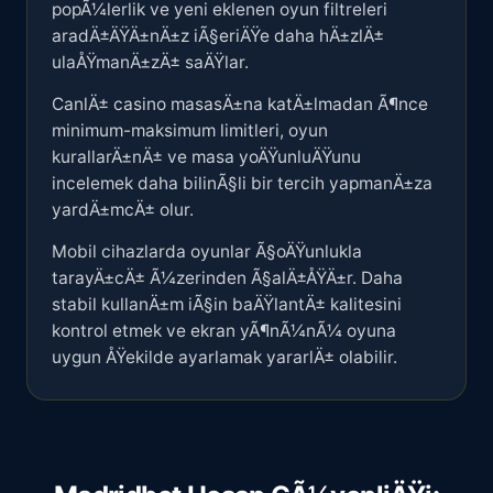
popÃ¼lerlik ve yeni eklenen oyun filtreleri
aradÄ±ÄŸÄ±nÄ±z iÃ§eriÄŸe daha hÄ±zlÄ±
ulaÅŸmanÄ±zÄ± saÄŸlar.
CanlÄ± casino masasÄ±na katÄ±lmadan Ã¶nce
minimum-maksimum limitleri, oyun
kurallarÄ±nÄ± ve masa yoÄŸunluÄŸunu
incelemek daha bilinÃ§li bir tercih yapmanÄ±za
yardÄ±mcÄ± olur.
Mobil cihazlarda oyunlar Ã§oÄŸunlukla
tarayÄ±cÄ± Ã¼zerinden Ã§alÄ±ÅŸÄ±r. Daha
stabil kullanÄ±m iÃ§in baÄŸlantÄ± kalitesini
kontrol etmek ve ekran yÃ¶nÃ¼nÃ¼ oyuna
uygun ÅŸekilde ayarlamak yararlÄ± olabilir.