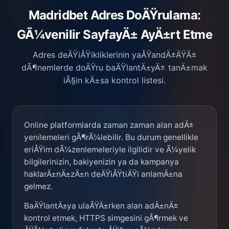
Madridbet Adres DoÄŸrulama:
GÃ¼venilir SayfayÄ± AyÄ±rt Etme
Adres deÄŸiÅŸikliklerinin yaÅŸandÄ±ÄŸÄ±
dÃ¶nemlerde doÄŸru baÄŸlantÄ±yÄ± tanÄ±mak
iÃ§in kÄ±sa kontrol listesi.
Online platformlarda zaman zaman alan adÄ±
yenilemeleri gÃ¶rÃ¼lebilir. Bu durum genellikle
eriÅŸim dÃ¼zenlemeleriyle ilgilidir ve Ã¼yelik
bilgilerinizin, bakiyenizin ya da kampanya
haklarÄ±nÄ±zÄ±n deÄŸiÅŸtiÄŸi anlamÄ±na
gelmez.
BaÄŸlantÄ±ya ulaÅŸÄ±rken alan adÄ±nÄ±
kontrol etmek, HTTPS simgesini gÃ¶rmek ve