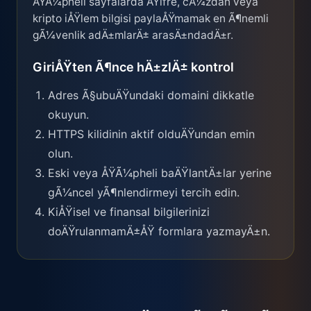
ÅŸÃ¼pheli sayfalarda ÅŸifre, cÃ¼zdan veya
kripto iÅŸlem bilgisi paylaÅŸmamak en Ã¶nemli
gÃ¼venlik adÄ±mlarÄ± arasÄ±ndadÄ±r.
GiriÅŸten Ã¶nce hÄ±zlÄ± kontrol
Adres Ã§ubuÄŸundaki domaini dikkatle
okuyun.
HTTPS kilidinin aktif olduÄŸundan emin
olun.
Eski veya ÅŸÃ¼pheli baÄŸlantÄ±lar yerine
gÃ¼ncel yÃ¶nlendirmeyi tercih edin.
KiÅŸisel ve finansal bilgilerinizi
doÄŸrulanmamÄ±ÅŸ formlara yazmayÄ±n.