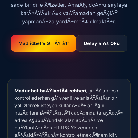
sade bir dille Ã¶zetler. AmaÃ§, doÄŸru sayfaya
karÄ±ÅŸÄ±klÄ±k yaÅŸamadan geÃ§iÅŸ
yapmanÄ±za yardÄ±mcÄ± olmaktÄ±r.
Madridbet'e GiriÅŸ â†’
DetaylarÄ± Oku
Madridbet baÄŸlantÄ± rehberi
, giriÅŸ adresini
kontrol ederken gÃ¼venli ve anlaÅŸÄ±lÄ±r bir
yol izlemek isteyen kullanÄ±cÄ±lar iÃ§in
hazÄ±rlanmÄ±ÅŸtÄ±r. Ä°lk adÄ±mda tarayÄ±cÄ±
adres Ã§ubuÄŸundaki alan adÄ±nÄ± ve
baÄŸlantÄ±nÄ±n HTTPS Ã¼zerinden
aÃ§Ä±ldÄ±ÄŸÄ±nÄ± kontrol etmek Ã¶nemlidir.