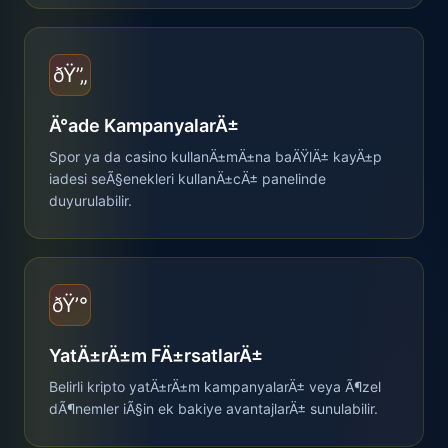
ðŸ”„
Ä°ade KampanyalarÄ±
Spor ya da casino kullanÄ±mÄ±na baÄŸlÄ± kayÄ±p
iadesi seÃ§enekleri kullanÄ±cÄ± panelinde
duyurulabilir.
ðŸ’°
YatÄ±rÄ±m FÄ±rsatlarÄ±
Belirli kripto yatÄ±rÄ±m kampanyalarÄ± veya Ã¶zel
dÃ¶nemler iÃ§in ek bakiye avantajlarÄ± sunulabilir.