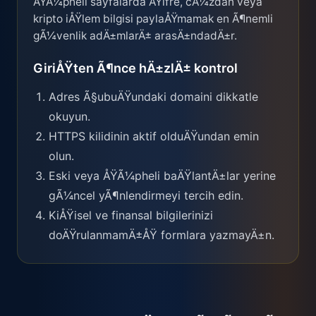
ÅŸÃ¼pheli sayfalarda ÅŸifre, cÃ¼zdan veya
kripto iÅŸlem bilgisi paylaÅŸmamak en Ã¶nemli
gÃ¼venlik adÄ±mlarÄ± arasÄ±ndadÄ±r.
GiriÅŸten Ã¶nce hÄ±zlÄ± kontrol
Adres Ã§ubuÄŸundaki domaini dikkatle
okuyun.
HTTPS kilidinin aktif olduÄŸundan emin
olun.
Eski veya ÅŸÃ¼pheli baÄŸlantÄ±lar yerine
gÃ¼ncel yÃ¶nlendirmeyi tercih edin.
KiÅŸisel ve finansal bilgilerinizi
doÄŸrulanmamÄ±ÅŸ formlara yazmayÄ±n.