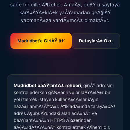
sade bir dille Ã¶zetler. AmaÃ§, doÄŸru sayfaya
karÄ±ÅŸÄ±klÄ±k yaÅŸamadan geÃ§iÅŸ
yapmanÄ±za yardÄ±mcÄ± olmaktÄ±r.
Madridbet'e GiriÅŸ â†’
DetaylarÄ± Oku
Madridbet baÄŸlantÄ± rehberi
, giriÅŸ adresini
kontrol ederken gÃ¼venli ve anlaÅŸÄ±lÄ±r bir
yol izlemek isteyen kullanÄ±cÄ±lar iÃ§in
hazÄ±rlanmÄ±ÅŸtÄ±r. Ä°lk adÄ±mda tarayÄ±cÄ±
adres Ã§ubuÄŸundaki alan adÄ±nÄ± ve
baÄŸlantÄ±nÄ±n HTTPS Ã¼zerinden
aÃ§Ä±ldÄ±ÄŸÄ±nÄ± kontrol etmek Ã¶nemlidir.