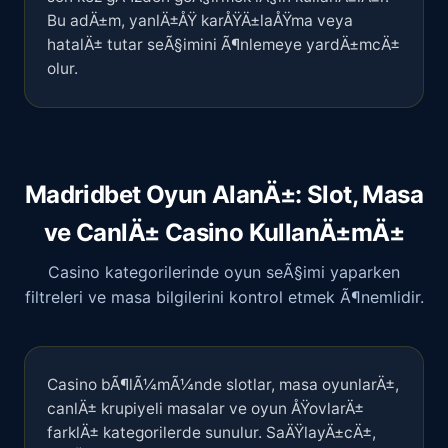
Bu adÄ±m, yanlÄ±ÅŸ karÅŸÄ±laÅŸma veya
hatalÄ± tutar seÃ§imini Ã¶nlemeye yardÄ±mcÄ±
olur.
Madridbet Oyun AlanÄ±: Slot, Masa
ve CanlÄ± Casino KullanÄ±mÄ±
Casino kategorilerinde oyun seÃ§imi yaparken
filtreleri ve masa bilgilerini kontrol etmek Ã¶nemlidir.
Casino bÃ¶lÃ¼mÃ¼nde slotlar, masa oyunlarÄ±,
canlÄ± krupiyeli masalar ve oyun ÅŸovlarÄ±
farklÄ± kategorilerde sunulur. SaÄŸlayÄ±cÄ±,