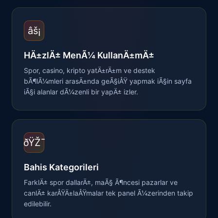
âš¡
HÄ±zlÄ± MenÃ¼ KullanÄ±mÄ±
Spor, casino, kripto yatÄ±rÄ±m ve destek
bÃ¶lÃ¼mleri arasÄ±nda geÃ§iÅŸ yapmak iÃ§in sayfa
iÃ§i alanlar dÃ¼zenli bir yapÄ± izler.
ðŸŽ¯
Bahis Kategorileri
FarklÄ± spor dallarÄ±, maÃ§ Ã¶ncesi pazarlar ve
canlÄ± karÅŸÄ±laÅŸmalar tek panel Ã¼zerinden takip
edilebilir.