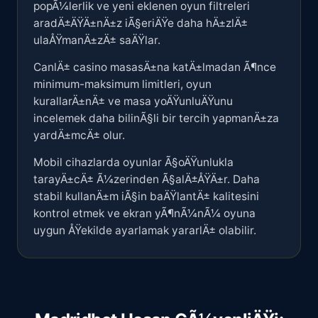
popÃ¼lerlik ve yeni eklenen oyun filtreleri
aradÄ±ÄŸÄ±nÄ±z iÃ§eriÄŸe daha hÄ±zlÄ±
ulaÅŸmanÄ±zÄ± saÄŸlar.
CanlÄ± casino masasÄ±na katÄ±lmadan Ã¶nce
minimum-maksimum limitleri, oyun
kurallarÄ±nÄ± ve masa yoÄŸunluÄŸunu
incelemek daha bilinÃ§li bir tercih yapmanÄ±za
yardÄ±mcÄ± olur.
Mobil cihazlarda oyunlar Ã§oÄŸunlukla
tarayÄ±cÄ± Ã¼zerinden Ã§alÄ±ÅŸÄ±r. Daha
stabil kullanÄ±m iÃ§in baÄŸlantÄ± kalitesini
kontrol etmek ve ekran yÃ¶nÃ¼nÃ¼ oyuna
uygun ÅŸekilde ayarlamak yararlÄ± olabilir.