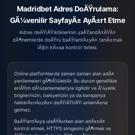
Madridbet Adres DoÄŸrulama:
GÃ¼venilir SayfayÄ± AyÄ±rt Etme
Adres deÄŸiÅŸikliklerinin yaÅŸandÄ±ÄŸÄ±
dÃ¶nemlerde doÄŸru baÄŸlantÄ±yÄ± tanÄ±mak
iÃ§in kÄ±sa kontrol listesi.
Online platformlarda zaman zaman alan adÄ±
yenilemeleri gÃ¶rÃ¼lebilir. Bu durum genellikle
eriÅŸim dÃ¼zenlemeleriyle ilgilidir ve Ã¼yelik
bilgilerinizin, bakiyenizin ya da kampanya
haklarÄ±nÄ±zÄ±n deÄŸiÅŸtiÄŸi anlamÄ±na
gelmez.
BaÄŸlantÄ±ya ulaÅŸÄ±rken alan adÄ±nÄ±
kontrol etmek, HTTPS simgesini gÃ¶rmek ve