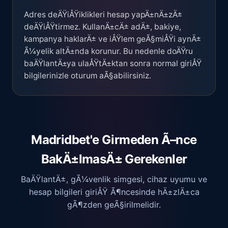
Adres deÄŸiÅŸiklikleri hesap yapÄ±nÄ±zÄ±
deÄŸiÅŸtirmez. KullanÄ±cÄ± adÄ±, bakiye,
kampanya haklarÄ± ve iÅŸlem geÃ§miÅŸi aynÄ±
Ã¼yelik altÄ±nda korunur. Bu nedenle doÄŸru
baÄŸlantÄ±ya ulaÅŸtÄ±ktan sonra normal giriÅŸ
bilgilerinizle oturum aÃ§abilirsiniz.
Madridbet'e Girmeden Ã–nce
BakÄ±lmasÄ± Gerekenler
BaÄŸlantÄ±, gÃ¼venlik simgesi, cihaz uyumu ve
hesap bilgileri giriÅŸ Ã¶ncesinde hÄ±zlÄ±ca
gÃ¶zden geÃ§irilmelidir.