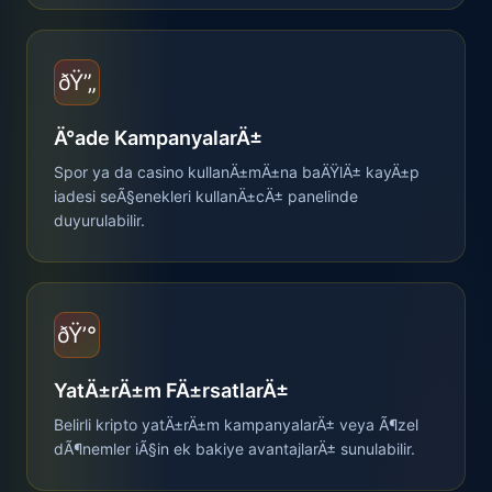
ðŸ”„
Ä°ade KampanyalarÄ±
Spor ya da casino kullanÄ±mÄ±na baÄŸlÄ± kayÄ±p
iadesi seÃ§enekleri kullanÄ±cÄ± panelinde
duyurulabilir.
ðŸ’°
YatÄ±rÄ±m FÄ±rsatlarÄ±
Belirli kripto yatÄ±rÄ±m kampanyalarÄ± veya Ã¶zel
dÃ¶nemler iÃ§in ek bakiye avantajlarÄ± sunulabilir.