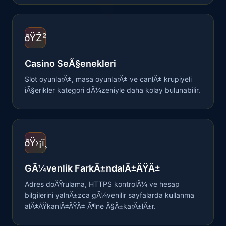
ðŸŽ²
Casino SeÃ§enekleri
Slot oyunlarÄ±, masa oyunlarÄ± ve canlÄ± krupiyeli
iÃ§erikler kategori dÃ¼zeniyle daha kolay bulunabilir.
ðŸ›¡ï¸
GÃ¼venlik FarkÄ±ndalÄ±ÄŸÄ±
Adres doÄŸrulama, HTTPS kontrolÃ¼ ve hesap
bilgilerini yalnÄ±zca gÃ¼venilir sayfalarda kullanma
alÄ±ÅŸkanlÄ±ÄŸÄ± Ã¶ne Ã§Ä±karÄ±lÄ±r.