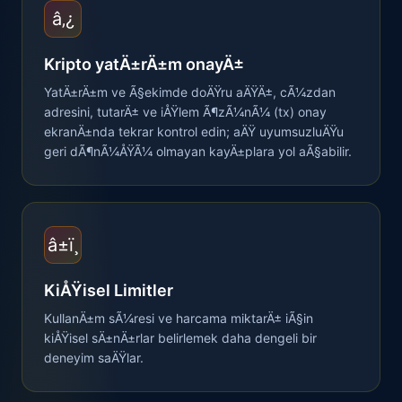
â‚¿
Kripto yatÄ±rÄ±m onayÄ±
YatÄ±rÄ±m ve Ã§ekimde doÄŸru aÄŸÄ±, cÃ¼zdan
adresini, tutarÄ± ve iÅŸlem Ã¶zÃ¼nÃ¼ (tx) onay
ekranÄ±nda tekrar kontrol edin; aÄŸ uyumsuzluÄŸu
geri dÃ¶nÃ¼ÅŸÃ¼ olmayan kayÄ±plara yol aÃ§abilir.
â±ï¸
KiÅŸisel Limitler
KullanÄ±m sÃ¼resi ve harcama miktarÄ± iÃ§in
kiÅŸisel sÄ±nÄ±rlar belirlemek daha dengeli bir
deneyim saÄŸlar.