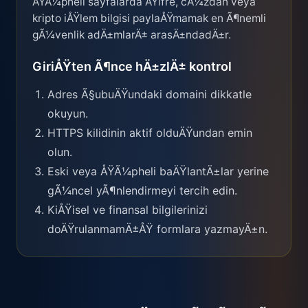
ÅŸÃ¼pheli sayfalarda ÅŸifre, cÃ¼zdan veya
kripto iÅŸlem bilgisi paylaÅŸmamak en Ã¶nemli
gÃ¼venlik adÄ±mlarÄ± arasÄ±ndadÄ±r.
GiriÅŸten Ã¶nce hÄ±zlÄ± kontrol
Adres Ã§ubuÄŸundaki domaini dikkatle
okuyun.
HTTPS kilidinin aktif olduÄŸundan emin
olun.
Eski veya ÅŸÃ¼pheli baÄŸlantÄ±lar yerine
gÃ¼ncel yÃ¶nlendirmeyi tercih edin.
KiÅŸisel ve finansal bilgilerinizi
doÄŸrulanmamÄ±ÅŸ formlara yazmayÄ±n.