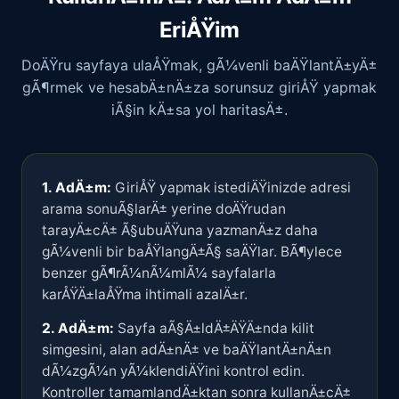
EriÅŸim
DoÄŸru sayfaya ulaÅŸmak, gÃ¼venli baÄŸlantÄ±yÄ±
gÃ¶rmek ve hesabÄ±nÄ±za sorunsuz giriÅŸ yapmak
iÃ§in kÄ±sa yol haritasÄ±.
1. AdÄ±m:
GiriÅŸ yapmak istediÄŸinizde adresi
arama sonuÃ§larÄ± yerine doÄŸrudan
tarayÄ±cÄ± Ã§ubuÄŸuna yazmanÄ±z daha
gÃ¼venli bir baÅŸlangÄ±Ã§ saÄŸlar. BÃ¶ylece
benzer gÃ¶rÃ¼nÃ¼mlÃ¼ sayfalarla
karÅŸÄ±laÅŸma ihtimali azalÄ±r.
2. AdÄ±m:
Sayfa aÃ§Ä±ldÄ±ÄŸÄ±nda kilit
simgesini, alan adÄ±nÄ± ve baÄŸlantÄ±nÄ±n
dÃ¼zgÃ¼n yÃ¼klendiÄŸini kontrol edin.
Kontroller tamamlandÄ±ktan sonra kullanÄ±cÄ±