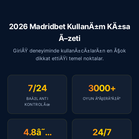
2026 Madridbet KullanÄ±m KÄ±sa
Ã–zeti
GiriÅŸ deneyiminde kullanÄ±cÄ±larÄ±n en Ã§ok
dikkat ettiÄŸi temel noktalar.
7/24
3000+
BAÄžLANTI
OYUN Ä°Ã‡ERÄ°ÄžÄ°
KONTROLÃœ
4.8â˜…
24/7