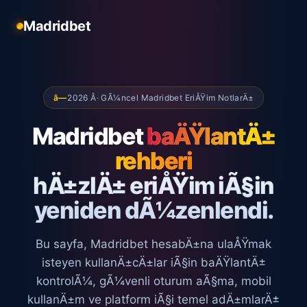
Madridbet
â—
2026 Â· GÃ¼ncel Madridbet EriÅŸim NotlarÄ±
Madridbet
baÄŸlantÄ±
rehberi
hÄ±zlÄ± eriÅŸim iÃ§in
yeniden dÃ¼zenlendi.
Bu sayfa, Madridbet hesabÄ±na ulaÅŸmak
isteyen kullanÄ±cÄ±lar iÃ§in baÄŸlantÄ±
kontrolÃ¼, gÃ¼venli oturum aÃ§ma, mobil
kullanÄ±m ve platform iÃ§i temel adÄ±mlarÄ±