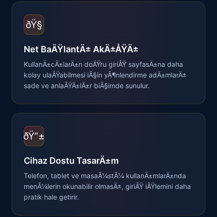
ðŸ§­
Net BaÄŸlantÄ± AkÄ±ÅŸÄ±
KullanÄ±cÄ±larÄ±n doÄŸru giriÅŸ sayfasÄ±na daha
kolay ulaÅŸabilmesi iÃ§in yÃ¶nlendirme adÄ±mlarÄ±
sade ve anlaÅŸÄ±lÄ±r biÃ§imde sunulur.
ðŸ“±
Cihaz Dostu TasarÄ±m
Telefon, tablet ve masaÃ¼stÃ¼ kullanÄ±mlarÄ±nda
menÃ¼lerin okunabilir olmasÄ±, giriÅŸ iÅŸlemini daha
pratik hale getirir.