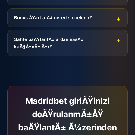
Bonus ÅŸartlarÄ± nerede incelenir?
Sahte baÄŸlantÄ±lardan nasÄ±l
kaÃ§Ä±nÄ±lÄ±r?
Madridbet giriÅŸinizi
doÄŸrulanmÄ±ÅŸ
baÄŸlantÄ± Ã¼zerinden