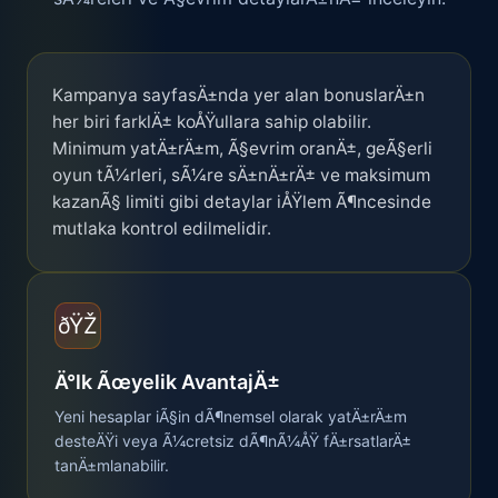
Kampanya sayfasÄ±nda yer alan bonuslarÄ±n
her biri farklÄ± koÅŸullara sahip olabilir.
Minimum yatÄ±rÄ±m, Ã§evrim oranÄ±, geÃ§erli
oyun tÃ¼rleri, sÃ¼re sÄ±nÄ±rÄ± ve maksimum
kazanÃ§ limiti gibi detaylar iÅŸlem Ã¶ncesinde
mutlaka kontrol edilmelidir.
ðŸŽ
Ä°lk Ãœyelik AvantajÄ±
Yeni hesaplar iÃ§in dÃ¶nemsel olarak yatÄ±rÄ±m
desteÄŸi veya Ã¼cretsiz dÃ¶nÃ¼ÅŸ fÄ±rsatlarÄ±
tanÄ±mlanabilir.