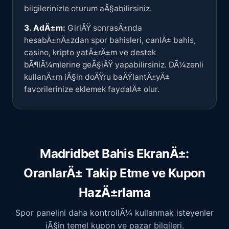
bilgilerinizle oturum aÃ§abilirsiniz.
3. AdÄ±m:
GiriÅŸ sonrasÄ±nda
hesabÄ±nÄ±zdan spor bahisleri, canlÄ± bahis,
casino, kripto yatÄ±rÄ±m ve destek
bÃ¶lÃ¼mlerine geÃ§iÅŸ yapabilirsiniz. DÃ¼zenli
kullanÄ±m iÃ§in doÄŸru baÄŸlantÄ±yÄ±
favorilerinize eklemek faydalÄ± olur.
Madridbet Bahis EkranÄ±:
OranlarÄ± Takip Etme ve Kupon
HazÄ±rlama
Spor panelini daha kontrollÃ¼ kullanmak isteyenler
iÃ§in temel kupon ve pazar bilgileri.