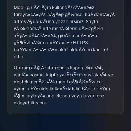
Mobil giriÅŸ iÃ§in kullandÄ±ÄŸÄ±nÄ±z
tarayÄ±cÄ±yÄ± aÃ§Ä±p gÃ¼ncel baÄŸlantÄ±yÄ±
adres Ã§ubuÄŸuna yazabilirsiniz. Sayfa
yÃ¼klendiÄŸinde menÃ¼lerin dÃ¼zgÃ¼n
aÃ§Ä±ldÄ±ÄŸÄ±nÄ±, giriÅŸ alanÄ±nÄ±n
gÃ¶rÃ¼nÃ¼r olduÄŸunu ve HTTPS
baÄŸlantÄ±sÄ±nÄ±n aktif olduÄŸunu kontrol
edin.
Oturum aÃ§tÄ±ktan sonra kupon ekranÄ±,
canlÄ± casino, kripto yatÄ±rÄ±m sayfalarÄ± ve
destek menÃ¼sÃ¼ mobil gÃ¶rÃ¼nÃ¼me
uyumlu ÅŸekilde kullanÄ±labilir. SÄ±k eriÅŸim
iÃ§in sayfayÄ± ana ekrana veya favorilere
ekleyebilirsiniz.