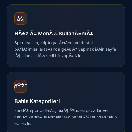
âš¡
HÄ±zlÄ± MenÃ¼ KullanÄ±mÄ±
Spor, casino, kripto yatÄ±rÄ±m ve destek
bÃ¶lÃ¼mleri arasÄ±nda geÃ§iÅŸ yapmak iÃ§in sayfa
iÃ§i alanlar dÃ¼zenli bir yapÄ± izler.
ðŸŽ¯
Bahis Kategorileri
FarklÄ± spor dallarÄ±, maÃ§ Ã¶ncesi pazarlar ve
canlÄ± karÅŸÄ±laÅŸmalar tek panel Ã¼zerinden takip
edilebilir.