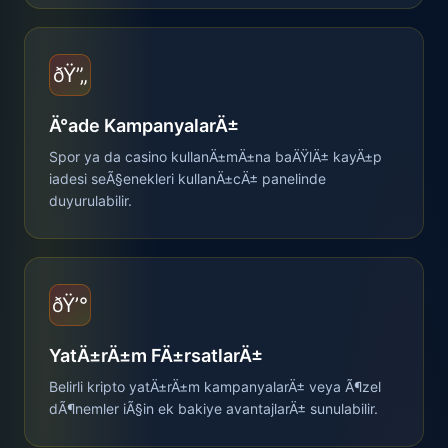
ðŸ”„
Ä°ade KampanyalarÄ±
Spor ya da casino kullanÄ±mÄ±na baÄŸlÄ± kayÄ±p
iadesi seÃ§enekleri kullanÄ±cÄ± panelinde
duyurulabilir.
ðŸ’°
YatÄ±rÄ±m FÄ±rsatlarÄ±
Belirli kripto yatÄ±rÄ±m kampanyalarÄ± veya Ã¶zel
dÃ¶nemler iÃ§in ek bakiye avantajlarÄ± sunulabilir.