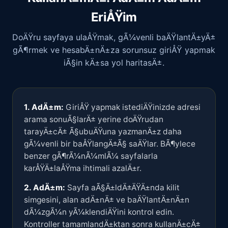
EriÅŸim
DoÄŸru sayfaya ulaÅŸmak, gÃ¼venli baÄŸlantÄ±yÄ±
gÃ¶rmek ve hesabÄ±nÄ±za sorunsuz giriÅŸ yapmak
iÃ§in kÄ±sa yol haritasÄ±.
1. AdÄ±m:
GiriÅŸ yapmak istediÄŸinizde adresi
arama sonuÃ§larÄ± yerine doÄŸrudan
tarayÄ±cÄ± Ã§ubuÄŸuna yazmanÄ±z daha
gÃ¼venli bir baÅŸlangÄ±Ã§ saÄŸlar. BÃ¶ylece
benzer gÃ¶rÃ¼nÃ¼mlÃ¼ sayfalarla
karÅŸÄ±laÅŸma ihtimali azalÄ±r.
2. AdÄ±m:
Sayfa aÃ§Ä±ldÄ±ÄŸÄ±nda kilit
simgesini, alan adÄ±nÄ± ve baÄŸlantÄ±nÄ±n
dÃ¼zgÃ¼n yÃ¼klendiÄŸini kontrol edin.
Kontroller tamamlandÄ±ktan sonra kullanÄ±cÄ±