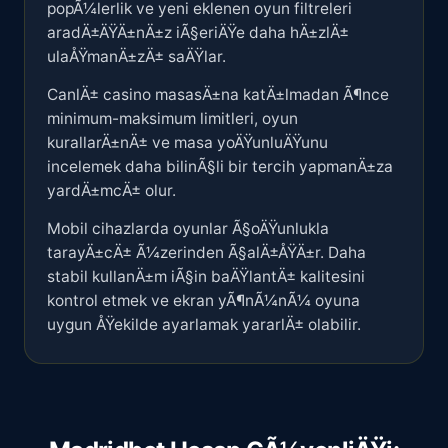
popÃ¼lerlik ve yeni eklenen oyun filtreleri
aradÄ±ÄŸÄ±nÄ±z iÃ§eriÄŸe daha hÄ±zlÄ±
ulaÅŸmanÄ±zÄ± saÄŸlar.
CanlÄ± casino masasÄ±na katÄ±lmadan Ã¶nce
minimum-maksimum limitleri, oyun
kurallarÄ±nÄ± ve masa yoÄŸunluÄŸunu
incelemek daha bilinÃ§li bir tercih yapmanÄ±za
yardÄ±mcÄ± olur.
Mobil cihazlarda oyunlar Ã§oÄŸunlukla
tarayÄ±cÄ± Ã¼zerinden Ã§alÄ±ÅŸÄ±r. Daha
stabil kullanÄ±m iÃ§in baÄŸlantÄ± kalitesini
kontrol etmek ve ekran yÃ¶nÃ¼nÃ¼ oyuna
uygun ÅŸekilde ayarlamak yararlÄ± olabilir.