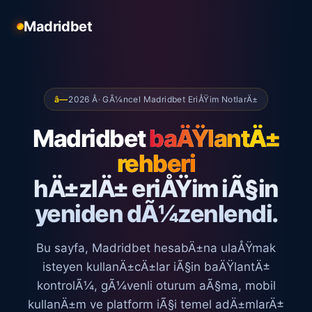
Madridbet
â—
2026 Â· GÃ¼ncel Madridbet EriÅŸim NotlarÄ±
Madridbet
baÄŸlantÄ±
rehberi
hÄ±zlÄ± eriÅŸim iÃ§in
yeniden dÃ¼zenlendi.
Bu sayfa, Madridbet hesabÄ±na ulaÅŸmak
isteyen kullanÄ±cÄ±lar iÃ§in baÄŸlantÄ±
kontrolÃ¼, gÃ¼venli oturum aÃ§ma, mobil
kullanÄ±m ve platform iÃ§i temel adÄ±mlarÄ±