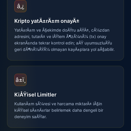
â‚¿
Kripto yatÄ±rÄ±m onayÄ±
YatÄ±rÄ±m ve Ã§ekimde doÄŸru aÄŸÄ±, cÃ¼zdan
adresini, tutarÄ± ve iÅŸlem Ã¶zÃ¼nÃ¼ (tx) onay
ekranÄ±nda tekrar kontrol edin; aÄŸ uyumsuzluÄŸu
geri dÃ¶nÃ¼ÅŸÃ¼ olmayan kayÄ±plara yol aÃ§abilir.
â±ï¸
KiÅŸisel Limitler
KullanÄ±m sÃ¼resi ve harcama miktarÄ± iÃ§in
kiÅŸisel sÄ±nÄ±rlar belirlemek daha dengeli bir
deneyim saÄŸlar.