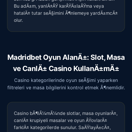
Bu adÄ±m, yanlÄ±ÅŸ karÅŸÄ±laÅŸma veya
hatalÄ± tutar seÃ§imini Ã¶nlemeye yardÄ±mcÄ±
olur.
Madridbet Oyun AlanÄ±: Slot, Masa
ve CanlÄ± Casino KullanÄ±mÄ±
Casino kategorilerinde oyun seÃ§imi yaparken
filtreleri ve masa bilgilerini kontrol etmek Ã¶nemlidir.
Casino bÃ¶lÃ¼mÃ¼nde slotlar, masa oyunlarÄ±,
canlÄ± krupiyeli masalar ve oyun ÅŸovlarÄ±
farklÄ± kategorilerde sunulur. SaÄŸlayÄ±cÄ±,