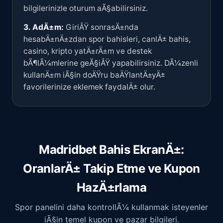
bilgilerinizle oturum aÃ§abilirsiniz.
3. AdÄ±m:
GiriÅŸ sonrasÄ±nda
hesabÄ±nÄ±zdan spor bahisleri, canlÄ± bahis,
casino, kripto yatÄ±rÄ±m ve destek
bÃ¶lÃ¼mlerine geÃ§iÅŸ yapabilirsiniz. DÃ¼zenli
kullanÄ±m iÃ§in doÄŸru baÄŸlantÄ±yÄ±
favorilerinize eklemek faydalÄ± olur.
Madridbet Bahis EkranÄ±:
OranlarÄ± Takip Etme ve Kupon
HazÄ±rlama
Spor panelini daha kontrollÃ¼ kullanmak isteyenler
iÃ§in temel kupon ve pazar bilgileri.