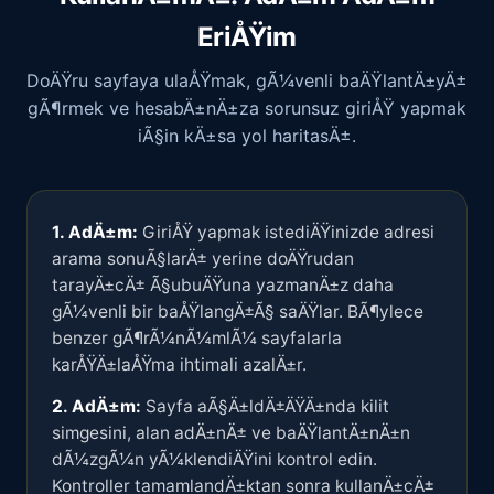
EriÅŸim
DoÄŸru sayfaya ulaÅŸmak, gÃ¼venli baÄŸlantÄ±yÄ±
gÃ¶rmek ve hesabÄ±nÄ±za sorunsuz giriÅŸ yapmak
iÃ§in kÄ±sa yol haritasÄ±.
1. AdÄ±m:
GiriÅŸ yapmak istediÄŸinizde adresi
arama sonuÃ§larÄ± yerine doÄŸrudan
tarayÄ±cÄ± Ã§ubuÄŸuna yazmanÄ±z daha
gÃ¼venli bir baÅŸlangÄ±Ã§ saÄŸlar. BÃ¶ylece
benzer gÃ¶rÃ¼nÃ¼mlÃ¼ sayfalarla
karÅŸÄ±laÅŸma ihtimali azalÄ±r.
2. AdÄ±m:
Sayfa aÃ§Ä±ldÄ±ÄŸÄ±nda kilit
simgesini, alan adÄ±nÄ± ve baÄŸlantÄ±nÄ±n
dÃ¼zgÃ¼n yÃ¼klendiÄŸini kontrol edin.
Kontroller tamamlandÄ±ktan sonra kullanÄ±cÄ±