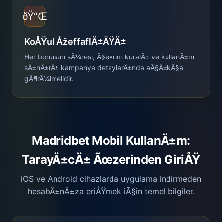
ðŸ“Œ
KoÅŸul ÅžeffaflÄ±ÄŸÄ±
Her bonusun sÃ¼resi, Ã§evrim kuralÄ± ve kullanÄ±m
sÄ±nÄ±rÄ± kampanya detaylarÄ±nda aÃ§Ä±kÃ§a
gÃ¶rÃ¼lmelidir.
Madridbet Mobil KullanÄ±m:
TarayÄ±cÄ± Ãœzerinden GiriÅŸ
iOS ve Android cihazlarda uygulama indirmeden
hesabÄ±nÄ±za eriÅŸmek iÃ§in temel bilgiler.