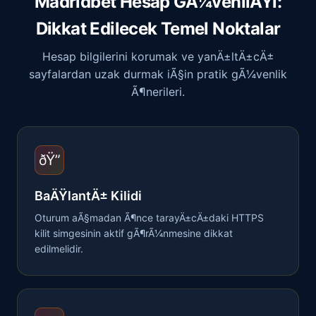
Madridbet Hesap GÃ¼venliÄŸi:
Dikkat Edilecek Temel Noktalar
Hesap bilgilerini korumak ve yanÄ±ltÄ±cÄ±
sayfalardan uzak durmak iÃ§in pratik gÃ¼venlik
Ã¶nerileri.
ðŸ”
BaÄŸlantÄ± Kilidi
Oturum aÃ§madan Ã¶nce tarayÄ±cÄ±daki HTTPS
kilit simgesinin aktif gÃ¶rÃ¼nmesine dikkat
edilmelidir.