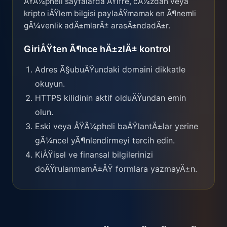
ÅŸÃ¼pheli sayfalarda ÅŸifre, cÃ¼zdan veya
kripto iÅŸlem bilgisi paylaÅŸmamak en Ã¶nemli
gÃ¼venlik adÄ±mlarÄ± arasÄ±ndadÄ±r.
GiriÅŸten Ã¶nce hÄ±zlÄ± kontrol
Adres Ã§ubuÄŸundaki domaini dikkatle
okuyun.
HTTPS kilidinin aktif olduÄŸundan emin
olun.
Eski veya ÅŸÃ¼pheli baÄŸlantÄ±lar yerine
gÃ¼ncel yÃ¶nlendirmeyi tercih edin.
KiÅŸisel ve finansal bilgilerinizi
doÄŸrulanmamÄ±ÅŸ formlara yazmayÄ±n.