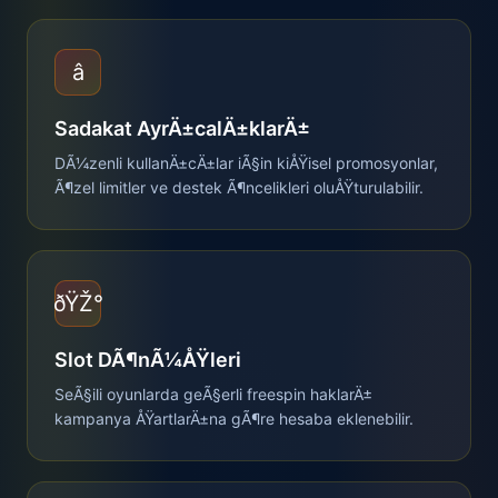
â­
Sadakat AyrÄ±calÄ±klarÄ±
DÃ¼zenli kullanÄ±cÄ±lar iÃ§in kiÅŸisel promosyonlar,
Ã¶zel limitler ve destek Ã¶ncelikleri oluÅŸturulabilir.
ðŸŽ°
Slot DÃ¶nÃ¼ÅŸleri
SeÃ§ili oyunlarda geÃ§erli freespin haklarÄ±
kampanya ÅŸartlarÄ±na gÃ¶re hesaba eklenebilir.