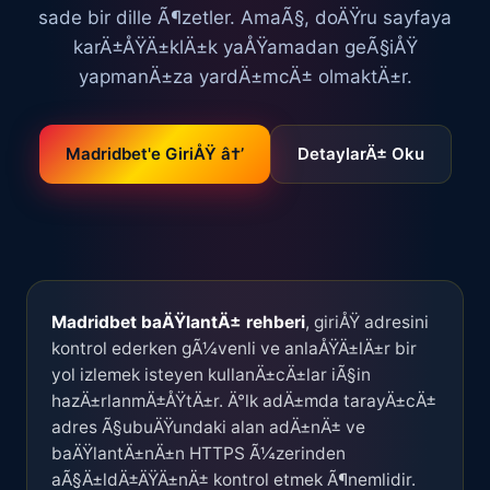
sade bir dille Ã¶zetler. AmaÃ§, doÄŸru sayfaya
karÄ±ÅŸÄ±klÄ±k yaÅŸamadan geÃ§iÅŸ
yapmanÄ±za yardÄ±mcÄ± olmaktÄ±r.
Madridbet'e GiriÅŸ â†’
DetaylarÄ± Oku
Madridbet baÄŸlantÄ± rehberi
, giriÅŸ adresini
kontrol ederken gÃ¼venli ve anlaÅŸÄ±lÄ±r bir
yol izlemek isteyen kullanÄ±cÄ±lar iÃ§in
hazÄ±rlanmÄ±ÅŸtÄ±r. Ä°lk adÄ±mda tarayÄ±cÄ±
adres Ã§ubuÄŸundaki alan adÄ±nÄ± ve
baÄŸlantÄ±nÄ±n HTTPS Ã¼zerinden
aÃ§Ä±ldÄ±ÄŸÄ±nÄ± kontrol etmek Ã¶nemlidir.