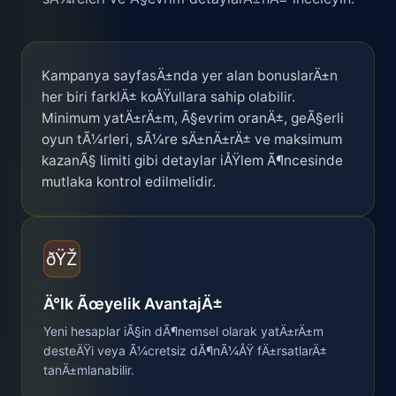
Kampanya sayfasÄ±nda yer alan bonuslarÄ±n
her biri farklÄ± koÅŸullara sahip olabilir.
Minimum yatÄ±rÄ±m, Ã§evrim oranÄ±, geÃ§erli
oyun tÃ¼rleri, sÃ¼re sÄ±nÄ±rÄ± ve maksimum
kazanÃ§ limiti gibi detaylar iÅŸlem Ã¶ncesinde
mutlaka kontrol edilmelidir.
ðŸŽ
Ä°lk Ãœyelik AvantajÄ±
Yeni hesaplar iÃ§in dÃ¶nemsel olarak yatÄ±rÄ±m
desteÄŸi veya Ã¼cretsiz dÃ¶nÃ¼ÅŸ fÄ±rsatlarÄ±
tanÄ±mlanabilir.