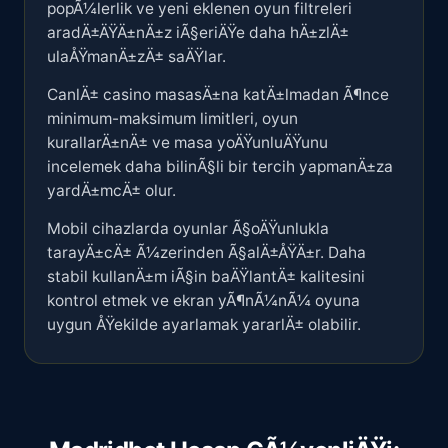
popÃ¼lerlik ve yeni eklenen oyun filtreleri
aradÄ±ÄŸÄ±nÄ±z iÃ§eriÄŸe daha hÄ±zlÄ±
ulaÅŸmanÄ±zÄ± saÄŸlar.
CanlÄ± casino masasÄ±na katÄ±lmadan Ã¶nce
minimum-maksimum limitleri, oyun
kurallarÄ±nÄ± ve masa yoÄŸunluÄŸunu
incelemek daha bilinÃ§li bir tercih yapmanÄ±za
yardÄ±mcÄ± olur.
Mobil cihazlarda oyunlar Ã§oÄŸunlukla
tarayÄ±cÄ± Ã¼zerinden Ã§alÄ±ÅŸÄ±r. Daha
stabil kullanÄ±m iÃ§in baÄŸlantÄ± kalitesini
kontrol etmek ve ekran yÃ¶nÃ¼nÃ¼ oyuna
uygun ÅŸekilde ayarlamak yararlÄ± olabilir.