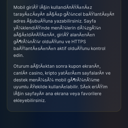
Mobil giriÅŸ iÃ§in kullandÄ±ÄŸÄ±nÄ±z
tarayÄ±cÄ±yÄ± aÃ§Ä±p gÃ¼ncel baÄŸlantÄ±yÄ±
adres Ã§ubuÄŸuna yazabilirsiniz. Sayfa
yÃ¼klendiÄŸinde menÃ¼lerin dÃ¼zgÃ¼n
aÃ§Ä±ldÄ±ÄŸÄ±nÄ±, giriÅŸ alanÄ±nÄ±n
gÃ¶rÃ¼nÃ¼r olduÄŸunu ve HTTPS
baÄŸlantÄ±sÄ±nÄ±n aktif olduÄŸunu kontrol
edin.
Oturum aÃ§tÄ±ktan sonra kupon ekranÄ±,
canlÄ± casino, kripto yatÄ±rÄ±m sayfalarÄ± ve
destek menÃ¼sÃ¼ mobil gÃ¶rÃ¼nÃ¼me
uyumlu ÅŸekilde kullanÄ±labilir. SÄ±k eriÅŸim
iÃ§in sayfayÄ± ana ekrana veya favorilere
ekleyebilirsiniz.