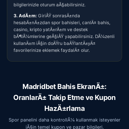
bilgilerinizle oturum aÃ§abilirsiniz.
3. AdÄ±m:
GiriÅŸ sonrasÄ±nda
hesabÄ±nÄ±zdan spor bahisleri, canlÄ± bahis,
casino, kripto yatÄ±rÄ±m ve destek
bÃ¶lÃ¼mlerine geÃ§iÅŸ yapabilirsiniz. DÃ¼zenli
kullanÄ±m iÃ§in doÄŸru baÄŸlantÄ±yÄ±
favorilerinize eklemek faydalÄ± olur.
Madridbet Bahis EkranÄ±:
OranlarÄ± Takip Etme ve Kupon
HazÄ±rlama
Spor panelini daha kontrollÃ¼ kullanmak isteyenler
iÃ§in temel kupon ve pazar bilgileri.