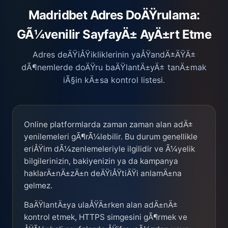
Madridbet Adres DoÄŸrulama:
GÃ¼venilir SayfayÄ± AyÄ±rt Etme
Adres deÄŸiÅŸikliklerinin yaÅŸandÄ±ÄŸÄ±
dÃ¶nemlerde doÄŸru baÄŸlantÄ±yÄ± tanÄ±mak
iÃ§in kÄ±sa kontrol listesi.
Online platformlarda zaman zaman alan adÄ±
yenilemeleri gÃ¶rÃ¼lebilir. Bu durum genellikle
eriÅŸim dÃ¼zenlemeleriyle ilgilidir ve Ã¼yelik
bilgilerinizin, bakiyenizin ya da kampanya
haklarÄ±nÄ±zÄ±n deÄŸiÅŸtiÄŸi anlamÄ±na
gelmez.
BaÄŸlantÄ±ya ulaÅŸÄ±rken alan adÄ±nÄ±
kontrol etmek, HTTPS simgesini gÃ¶rmek ve