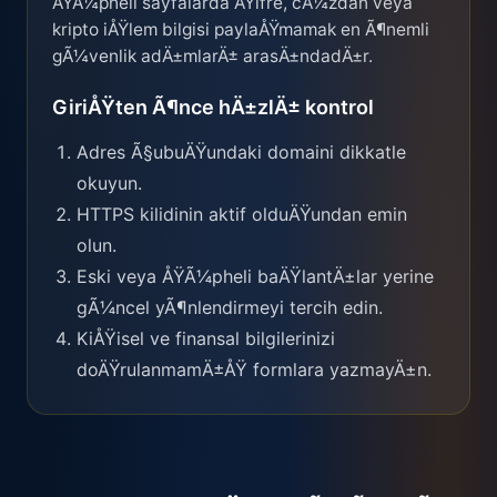
ÅŸÃ¼pheli sayfalarda ÅŸifre, cÃ¼zdan veya
kripto iÅŸlem bilgisi paylaÅŸmamak en Ã¶nemli
gÃ¼venlik adÄ±mlarÄ± arasÄ±ndadÄ±r.
GiriÅŸten Ã¶nce hÄ±zlÄ± kontrol
Adres Ã§ubuÄŸundaki domaini dikkatle
okuyun.
HTTPS kilidinin aktif olduÄŸundan emin
olun.
Eski veya ÅŸÃ¼pheli baÄŸlantÄ±lar yerine
gÃ¼ncel yÃ¶nlendirmeyi tercih edin.
KiÅŸisel ve finansal bilgilerinizi
doÄŸrulanmamÄ±ÅŸ formlara yazmayÄ±n.