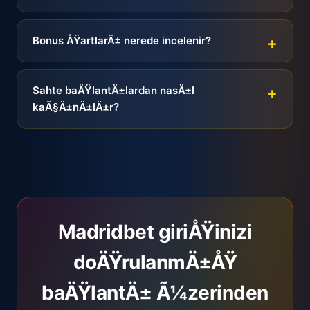
Bonus ÅŸartlarÄ± nerede incelenir?
Sahte baÄŸlantÄ±lardan nasÄ±l
kaÃ§Ä±nÄ±lÄ±r?
Madridbet giriÅŸinizi
doÄŸrulanmÄ±ÅŸ
baÄŸlantÄ± Ã¼zerinden