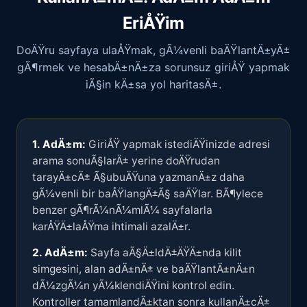
EriÅŸim
DoÄŸru sayfaya ulaÅŸmak, gÃ¼venli baÄŸlantÄ±yÄ±
gÃ¶rmek ve hesabÄ±nÄ±za sorunsuz giriÅŸ yapmak
iÃ§in kÄ±sa yol haritasÄ±.
1. AdÄ±m:
GiriÅŸ yapmak istediÄŸinizde adresi
arama sonuÃ§larÄ± yerine doÄŸrudan
tarayÄ±cÄ± Ã§ubuÄŸuna yazmanÄ±z daha
gÃ¼venli bir baÅŸlangÄ±Ã§ saÄŸlar. BÃ¶ylece
benzer gÃ¶rÃ¼nÃ¼mlÃ¼ sayfalarla
karÅŸÄ±laÅŸma ihtimali azalÄ±r.
2. AdÄ±m:
Sayfa aÃ§Ä±ldÄ±ÄŸÄ±nda kilit
simgesini, alan adÄ±nÄ± ve baÄŸlantÄ±nÄ±n
dÃ¼zgÃ¼n yÃ¼klendiÄŸini kontrol edin.
Kontroller tamamlandÄ±ktan sonra kullanÄ±cÄ±