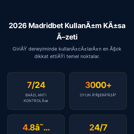
2026 Madridbet KullanÄ±m KÄ±sa
Ã–zeti
GiriÅŸ deneyiminde kullanÄ±cÄ±larÄ±n en Ã§ok
dikkat ettiÄŸi temel noktalar.
7/24
3000+
BAÄžLANTI
OYUN Ä°Ã‡ERÄ°ÄžÄ°
KONTROLÃœ
4.8â˜…
24/7