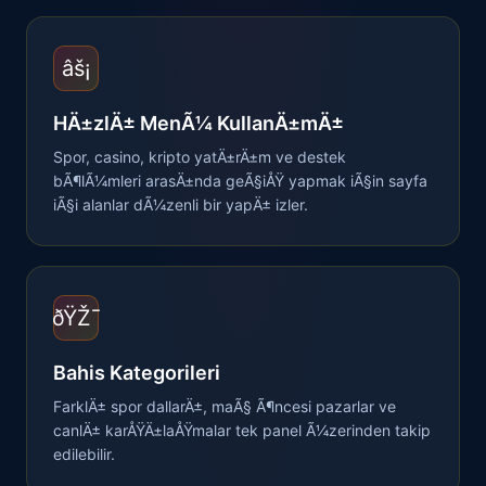
âš¡
HÄ±zlÄ± MenÃ¼ KullanÄ±mÄ±
Spor, casino, kripto yatÄ±rÄ±m ve destek
bÃ¶lÃ¼mleri arasÄ±nda geÃ§iÅŸ yapmak iÃ§in sayfa
iÃ§i alanlar dÃ¼zenli bir yapÄ± izler.
ðŸŽ¯
Bahis Kategorileri
FarklÄ± spor dallarÄ±, maÃ§ Ã¶ncesi pazarlar ve
canlÄ± karÅŸÄ±laÅŸmalar tek panel Ã¼zerinden takip
edilebilir.