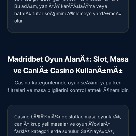
Bu adÄ±m, yanlÄ±ÅŸ karÅŸÄ±laÅŸma veya
hatalÄ± tutar seÃ§imini Ã¶nlemeye yardÄ±mcÄ±
olur.
Madridbet Oyun AlanÄ±: Slot, Masa
ve CanlÄ± Casino KullanÄ±mÄ±
Casino kategorilerinde oyun seÃ§imi yaparken
filtreleri ve masa bilgilerini kontrol etmek Ã¶nemlidir.
Casino bÃ¶lÃ¼mÃ¼nde slotlar, masa oyunlarÄ±,
canlÄ± krupiyeli masalar ve oyun ÅŸovlarÄ±
farklÄ± kategorilerde sunulur. SaÄŸlayÄ±cÄ±,