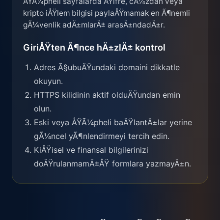
ÅŸÃ¼pheli sayfalarda ÅŸifre, cÃ¼zdan veya
kripto iÅŸlem bilgisi paylaÅŸmamak en Ã¶nemli
gÃ¼venlik adÄ±mlarÄ± arasÄ±ndadÄ±r.
GiriÅŸten Ã¶nce hÄ±zlÄ± kontrol
Adres Ã§ubuÄŸundaki domaini dikkatle
okuyun.
HTTPS kilidinin aktif olduÄŸundan emin
olun.
Eski veya ÅŸÃ¼pheli baÄŸlantÄ±lar yerine
gÃ¼ncel yÃ¶nlendirmeyi tercih edin.
KiÅŸisel ve finansal bilgilerinizi
doÄŸrulanmamÄ±ÅŸ formlara yazmayÄ±n.