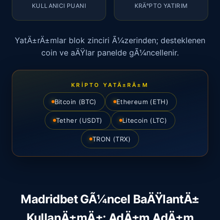
KULLANICI PUANI
KRÄ°PTO YATIRIM
YatÄ±rÄ±mlar blok zinciri Ã¼zerinden; desteklenen
coin ve aÄŸlar panelde gÃ¼ncellenir.
KRIPTO YATÄ±RÄ±M
Bitcoin (BTC)
Ethereum (ETH)
Tether (USDT)
Litecoin (LTC)
TRON (TRX)
Madridbet GÃ¼ncel BaÄŸlantÄ±
KullanÄ±mÄ±: AdÄ±m AdÄ±m