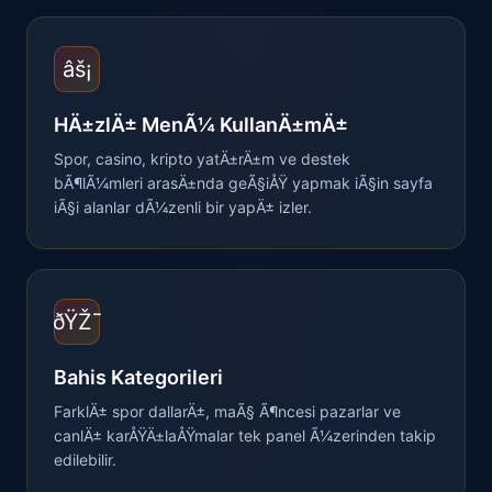
âš¡
HÄ±zlÄ± MenÃ¼ KullanÄ±mÄ±
Spor, casino, kripto yatÄ±rÄ±m ve destek
bÃ¶lÃ¼mleri arasÄ±nda geÃ§iÅŸ yapmak iÃ§in sayfa
iÃ§i alanlar dÃ¼zenli bir yapÄ± izler.
ðŸŽ¯
Bahis Kategorileri
FarklÄ± spor dallarÄ±, maÃ§ Ã¶ncesi pazarlar ve
canlÄ± karÅŸÄ±laÅŸmalar tek panel Ã¼zerinden takip
edilebilir.