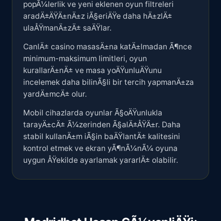
popÃ¼lerlik ve yeni eklenen oyun filtreleri
aradÄ±ÄŸÄ±nÄ±z iÃ§eriÄŸe daha hÄ±zlÄ±
ulaÅŸmanÄ±zÄ± saÄŸlar.
CanlÄ± casino masasÄ±na katÄ±lmadan Ã¶nce
minimum-maksimum limitleri, oyun
kurallarÄ±nÄ± ve masa yoÄŸunluÄŸunu
incelemek daha bilinÃ§li bir tercih yapmanÄ±za
yardÄ±mcÄ± olur.
Mobil cihazlarda oyunlar Ã§oÄŸunlukla
tarayÄ±cÄ± Ã¼zerinden Ã§alÄ±ÅŸÄ±r. Daha
stabil kullanÄ±m iÃ§in baÄŸlantÄ± kalitesini
kontrol etmek ve ekran yÃ¶nÃ¼nÃ¼ oyuna
uygun ÅŸekilde ayarlamak yararlÄ± olabilir.