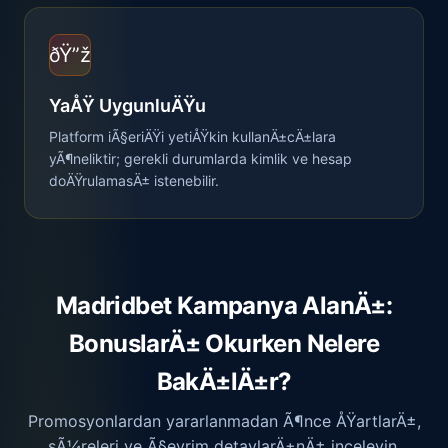
ðŸ”ž
YaÅŸ UygunluÄŸu
Platform iÃ§eriÄŸi yetiÅŸkin kullanÄ±cÄ±lara
yÃ¶neliktir; gerekli durumlarda kimlik ve hesap
doÄŸrulamasÄ± istenebilir.
Madridbet Kampanya AlanÄ±:
BonuslarÄ± Okurken Nelere
BakÄ±lÄ±r?
Promosyonlardan yararlanmadan Ã¶nce ÅŸartlarÄ±,
sÃ¼releri ve Ã§evrim detaylarÄ±nÄ± inceleyin.