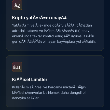
â‚¿
Kripto yatÄ±rÄ±m onayÄ±
YatÄ±rÄ±m ve Ã§ekimde doÄŸru aÄŸÄ±, cÃ¼zdan
adresini, tutarÄ± ve iÅŸlem Ã¶zÃ¼nÃ¼ (tx) onay
ekranÄ±nda tekrar kontrol edin; aÄŸ uyumsuzluÄŸu
geri dÃ¶nÃ¼ÅŸÃ¼ olmayan kayÄ±plara yol aÃ§abilir.
â±ï¸
KiÅŸisel Limitler
KullanÄ±m sÃ¼resi ve harcama miktarÄ± iÃ§in
kiÅŸisel sÄ±nÄ±rlar belirlemek daha dengeli bir
deneyim saÄŸlar.