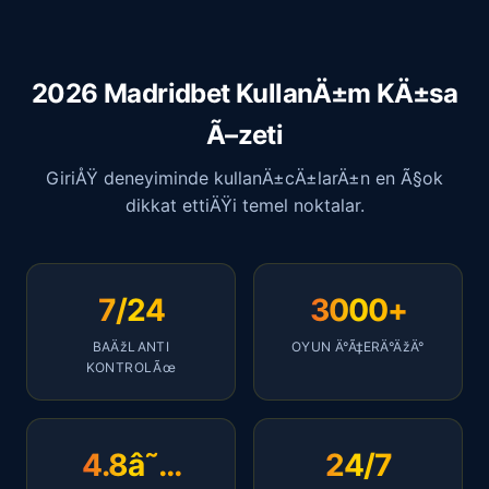
2026 Madridbet KullanÄ±m KÄ±sa
Ã–zeti
GiriÅŸ deneyiminde kullanÄ±cÄ±larÄ±n en Ã§ok
dikkat ettiÄŸi temel noktalar.
7/24
3000+
BAÄžLANTI
OYUN Ä°Ã‡ERÄ°ÄžÄ°
KONTROLÃœ
4.8â˜…
24/7