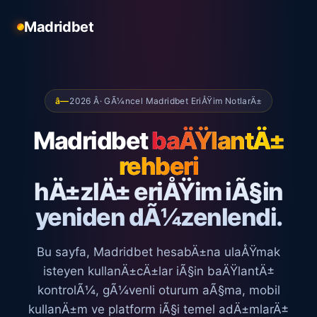
Madridbet
â—
2026 Â· GÃ¼ncel Madridbet EriÅŸim NotlarÄ±
Madridbet
baÄŸlantÄ±
rehberi
hÄ±zlÄ± eriÅŸim iÃ§in
yeniden dÃ¼zenlendi.
Bu sayfa, Madridbet hesabÄ±na ulaÅŸmak
isteyen kullanÄ±cÄ±lar iÃ§in baÄŸlantÄ±
kontrolÃ¼, gÃ¼venli oturum aÃ§ma, mobil
kullanÄ±m ve platform iÃ§i temel adÄ±mlarÄ±