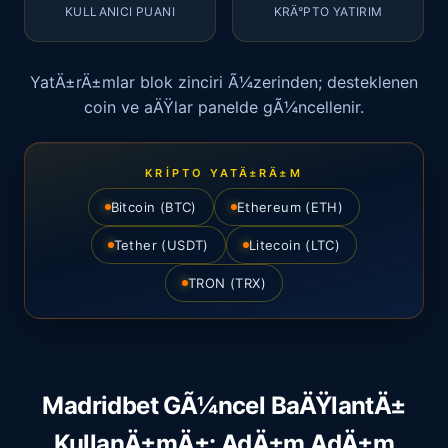
KULLANICI PUANI
KRÄ°PTO YATIRIM
YatÄ±rÄ±mlar blok zinciri Ã¼zerinden; desteklenen
coin ve aÄŸlar panelde gÃ¼ncellenir.
KRIPTO YATÄ±RÄ±M
Bitcoin (BTC)
Ethereum (ETH)
Tether (USDT)
Litecoin (LTC)
TRON (TRX)
Madridbet GÃ¼ncel BaÄŸlantÄ±
KullanÄ±mÄ±: AdÄ±m AdÄ±m