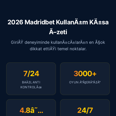
2026 Madridbet KullanÄ±m KÄ±sa
Ã–zeti
GiriÅŸ deneyiminde kullanÄ±cÄ±larÄ±n en Ã§ok
dikkat ettiÄŸi temel noktalar.
7/24
3000+
BAÄžLANTI
OYUN Ä°Ã‡ERÄ°ÄžÄ°
KONTROLÃœ
4.8â˜…
24/7