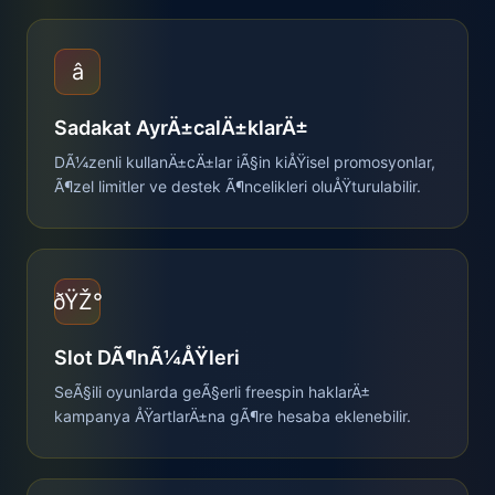
â­
Sadakat AyrÄ±calÄ±klarÄ±
DÃ¼zenli kullanÄ±cÄ±lar iÃ§in kiÅŸisel promosyonlar,
Ã¶zel limitler ve destek Ã¶ncelikleri oluÅŸturulabilir.
ðŸŽ°
Slot DÃ¶nÃ¼ÅŸleri
SeÃ§ili oyunlarda geÃ§erli freespin haklarÄ±
kampanya ÅŸartlarÄ±na gÃ¶re hesaba eklenebilir.