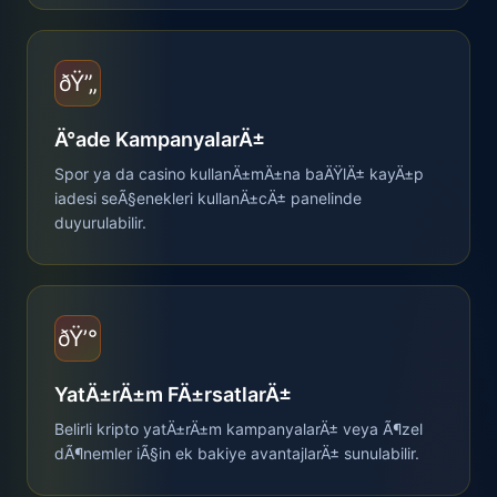
ðŸ”„
Ä°ade KampanyalarÄ±
Spor ya da casino kullanÄ±mÄ±na baÄŸlÄ± kayÄ±p
iadesi seÃ§enekleri kullanÄ±cÄ± panelinde
duyurulabilir.
ðŸ’°
YatÄ±rÄ±m FÄ±rsatlarÄ±
Belirli kripto yatÄ±rÄ±m kampanyalarÄ± veya Ã¶zel
dÃ¶nemler iÃ§in ek bakiye avantajlarÄ± sunulabilir.