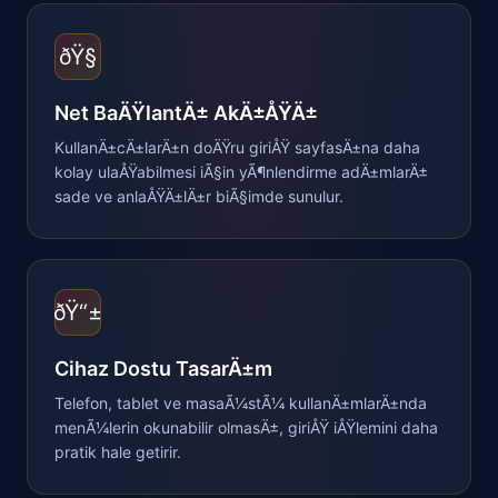
ðŸ§­
Net BaÄŸlantÄ± AkÄ±ÅŸÄ±
KullanÄ±cÄ±larÄ±n doÄŸru giriÅŸ sayfasÄ±na daha
kolay ulaÅŸabilmesi iÃ§in yÃ¶nlendirme adÄ±mlarÄ±
sade ve anlaÅŸÄ±lÄ±r biÃ§imde sunulur.
ðŸ“±
Cihaz Dostu TasarÄ±m
Telefon, tablet ve masaÃ¼stÃ¼ kullanÄ±mlarÄ±nda
menÃ¼lerin okunabilir olmasÄ±, giriÅŸ iÅŸlemini daha
pratik hale getirir.