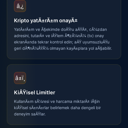
â‚¿
Kripto yatÄ±rÄ±m onayÄ±
YatÄ±rÄ±m ve Ã§ekimde doÄŸru aÄŸÄ±, cÃ¼zdan
adresini, tutarÄ± ve iÅŸlem Ã¶zÃ¼nÃ¼ (tx) onay
ekranÄ±nda tekrar kontrol edin; aÄŸ uyumsuzluÄŸu
geri dÃ¶nÃ¼ÅŸÃ¼ olmayan kayÄ±plara yol aÃ§abilir.
â±ï¸
KiÅŸisel Limitler
KullanÄ±m sÃ¼resi ve harcama miktarÄ± iÃ§in
kiÅŸisel sÄ±nÄ±rlar belirlemek daha dengeli bir
deneyim saÄŸlar.