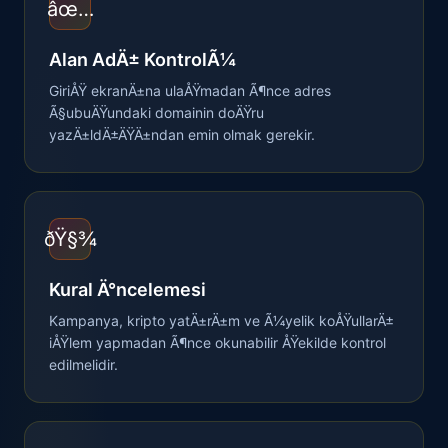
âœ…
Alan AdÄ± KontrolÃ¼
GiriÅŸ ekranÄ±na ulaÅŸmadan Ã¶nce adres
Ã§ubuÄŸundaki domainin doÄŸru
yazÄ±ldÄ±ÄŸÄ±ndan emin olmak gerekir.
ðŸ§¾
Kural Ä°ncelemesi
Kampanya, kripto yatÄ±rÄ±m ve Ã¼yelik koÅŸullarÄ±
iÅŸlem yapmadan Ã¶nce okunabilir ÅŸekilde kontrol
edilmelidir.