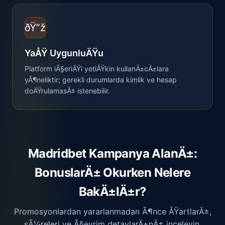
ðŸ”ž
YaÅŸ UygunluÄŸu
Platform iÃ§eriÄŸi yetiÅŸkin kullanÄ±cÄ±lara
yÃ¶neliktir; gerekli durumlarda kimlik ve hesap
doÄŸrulamasÄ± istenebilir.
Madridbet Kampanya AlanÄ±:
BonuslarÄ± Okurken Nelere
BakÄ±lÄ±r?
Promosyonlardan yararlanmadan Ã¶nce ÅŸartlarÄ±,
sÃ¼releri ve Ã§evrim detaylarÄ±nÄ± inceleyin.