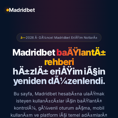
Madridbet
â—
2026 Â· GÃ¼ncel Madridbet EriÅŸim NotlarÄ±
Madridbet
baÄŸlantÄ±
rehberi
hÄ±zlÄ± eriÅŸim iÃ§in
yeniden dÃ¼zenlendi.
Bu sayfa, Madridbet hesabÄ±na ulaÅŸmak
isteyen kullanÄ±cÄ±lar iÃ§in baÄŸlantÄ±
kontrolÃ¼, gÃ¼venli oturum aÃ§ma, mobil
kullanÄ±m ve platform iÃ§i temel adÄ±mlarÄ±