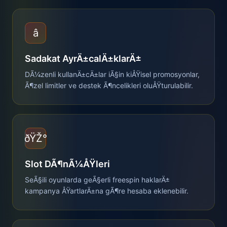
â­
Sadakat AyrÄ±calÄ±klarÄ±
DÃ¼zenli kullanÄ±cÄ±lar iÃ§in kiÅŸisel promosyonlar,
Ã¶zel limitler ve destek Ã¶ncelikleri oluÅŸturulabilir.
ðŸŽ°
Slot DÃ¶nÃ¼ÅŸleri
SeÃ§ili oyunlarda geÃ§erli freespin haklarÄ±
kampanya ÅŸartlarÄ±na gÃ¶re hesaba eklenebilir.