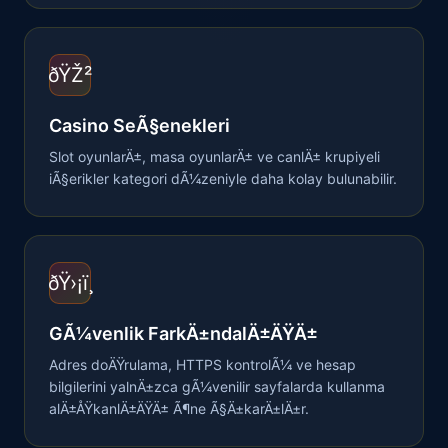
ðŸŽ²
Casino SeÃ§enekleri
Slot oyunlarÄ±, masa oyunlarÄ± ve canlÄ± krupiyeli
iÃ§erikler kategori dÃ¼zeniyle daha kolay bulunabilir.
ðŸ›¡ï¸
GÃ¼venlik FarkÄ±ndalÄ±ÄŸÄ±
Adres doÄŸrulama, HTTPS kontrolÃ¼ ve hesap
bilgilerini yalnÄ±zca gÃ¼venilir sayfalarda kullanma
alÄ±ÅŸkanlÄ±ÄŸÄ± Ã¶ne Ã§Ä±karÄ±lÄ±r.