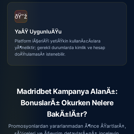
ðŸ”ž
YaÅŸ UygunluÄŸu
Platform iÃ§eriÄŸi yetiÅŸkin kullanÄ±cÄ±lara
yÃ¶neliktir; gerekli durumlarda kimlik ve hesap
doÄŸrulamasÄ± istenebilir.
Madridbet Kampanya AlanÄ±:
BonuslarÄ± Okurken Nelere
BakÄ±lÄ±r?
Promosyonlardan yararlanmadan Ã¶nce ÅŸartlarÄ±,
sÃ¼releri ve Ã§evrim detaylarÄ±nÄ± inceleyin.