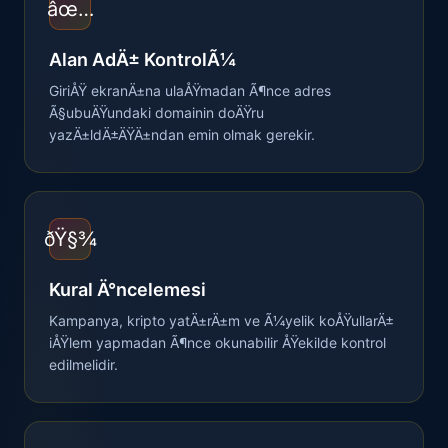
âœ…
Alan AdÄ± KontrolÃ¼
GiriÅŸ ekranÄ±na ulaÅŸmadan Ã¶nce adres
Ã§ubuÄŸundaki domainin doÄŸru
yazÄ±ldÄ±ÄŸÄ±ndan emin olmak gerekir.
ðŸ§¾
Kural Ä°ncelemesi
Kampanya, kripto yatÄ±rÄ±m ve Ã¼yelik koÅŸullarÄ±
iÅŸlem yapmadan Ã¶nce okunabilir ÅŸekilde kontrol
edilmelidir.