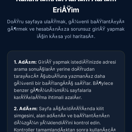
EriÅŸim
DoÄŸru sayfaya ulaÅŸmak, gÃ¼venli baÄŸlantÄ±yÄ±
gÃ¶rmek ve hesabÄ±nÄ±za sorunsuz giriÅŸ yapmak
iÃ§in kÄ±sa yol haritasÄ±.
1. AdÄ±m:
GiriÅŸ yapmak istediÄŸinizde adresi
arama sonuÃ§larÄ± yerine doÄŸrudan
tarayÄ±cÄ± Ã§ubuÄŸuna yazmanÄ±z daha
gÃ¼venli bir baÅŸlangÄ±Ã§ saÄŸlar. BÃ¶ylece
benzer gÃ¶rÃ¼nÃ¼mlÃ¼ sayfalarla
karÅŸÄ±laÅŸma ihtimali azalÄ±r.
2. AdÄ±m:
Sayfa aÃ§Ä±ldÄ±ÄŸÄ±nda kilit
simgesini, alan adÄ±nÄ± ve baÄŸlantÄ±nÄ±n
dÃ¼zgÃ¼n yÃ¼klendiÄŸini kontrol edin.
Kontroller tamamlandÄ±ktan sonra kullanÄ±cÄ±