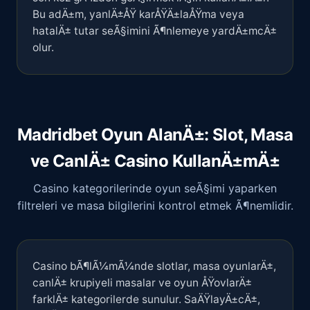
Bu adÄ±m, yanlÄ±ÅŸ karÅŸÄ±laÅŸma veya
hatalÄ± tutar seÃ§imini Ã¶nlemeye yardÄ±mcÄ±
olur.
Madridbet Oyun AlanÄ±: Slot, Masa
ve CanlÄ± Casino KullanÄ±mÄ±
Casino kategorilerinde oyun seÃ§imi yaparken
filtreleri ve masa bilgilerini kontrol etmek Ã¶nemlidir.
Casino bÃ¶lÃ¼mÃ¼nde slotlar, masa oyunlarÄ±,
canlÄ± krupiyeli masalar ve oyun ÅŸovlarÄ±
farklÄ± kategorilerde sunulur. SaÄŸlayÄ±cÄ±,