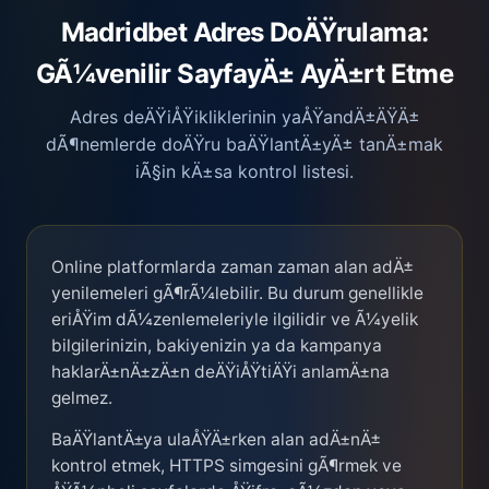
Madridbet Adres DoÄŸrulama:
GÃ¼venilir SayfayÄ± AyÄ±rt Etme
Adres deÄŸiÅŸikliklerinin yaÅŸandÄ±ÄŸÄ±
dÃ¶nemlerde doÄŸru baÄŸlantÄ±yÄ± tanÄ±mak
iÃ§in kÄ±sa kontrol listesi.
Online platformlarda zaman zaman alan adÄ±
yenilemeleri gÃ¶rÃ¼lebilir. Bu durum genellikle
eriÅŸim dÃ¼zenlemeleriyle ilgilidir ve Ã¼yelik
bilgilerinizin, bakiyenizin ya da kampanya
haklarÄ±nÄ±zÄ±n deÄŸiÅŸtiÄŸi anlamÄ±na
gelmez.
BaÄŸlantÄ±ya ulaÅŸÄ±rken alan adÄ±nÄ±
kontrol etmek, HTTPS simgesini gÃ¶rmek ve