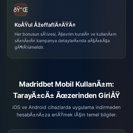
ðŸ“Œ
KoÅŸul ÅžeffaflÄ±ÄŸÄ±
Her bonusun sÃ¼resi, Ã§evrim kuralÄ± ve kullanÄ±m
sÄ±nÄ±rÄ± kampanya detaylarÄ±nda aÃ§Ä±kÃ§a
gÃ¶rÃ¼lmelidir.
Madridbet Mobil KullanÄ±m:
TarayÄ±cÄ± Ãœzerinden GiriÅŸ
iOS ve Android cihazlarda uygulama indirmeden
hesabÄ±nÄ±za eriÅŸmek iÃ§in temel bilgiler.