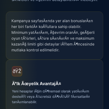
Kampanya sayfasÄ±nda yer alan bonuslarÄ±n
her biri farklÄ± koÅŸullara sahip olabilir.
Minimum yatÄ±rÄ±m, Ã§evrim oranÄ±, geÃ§erli
oyun tÃ¼rleri, sÃ¼re sÄ±nÄ±rÄ± ve maksimum
kazanÃ§ limiti gibi detaylar iÅŸlem Ã¶ncesinde
mutlaka kontrol edilmelidir.
ðŸŽ
Ä°lk Ãœyelik AvantajÄ±
Yeni hesaplar iÃ§in dÃ¶nemsel olarak yatÄ±rÄ±m
desteÄŸi veya Ã¼cretsiz dÃ¶nÃ¼ÅŸ fÄ±rsatlarÄ±
tanÄ±mlanabilir.