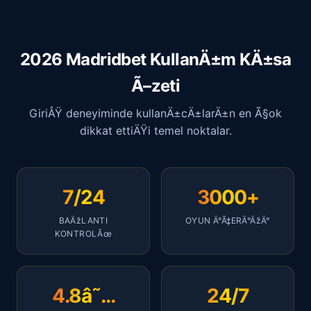
2026 Madridbet KullanÄ±m KÄ±sa
Ã–zeti
GiriÅŸ deneyiminde kullanÄ±cÄ±larÄ±n en Ã§ok
dikkat ettiÄŸi temel noktalar.
7/24
3000+
BAÄžLANTI
OYUN Ä°Ã‡ERÄ°ÄžÄ°
KONTROLÃœ
4.8â˜…
24/7