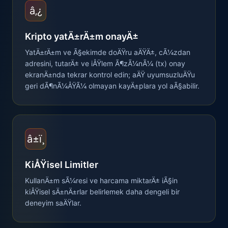
â‚¿
Kripto yatÄ±rÄ±m onayÄ±
YatÄ±rÄ±m ve Ã§ekimde doÄŸru aÄŸÄ±, cÃ¼zdan
adresini, tutarÄ± ve iÅŸlem Ã¶zÃ¼nÃ¼ (tx) onay
ekranÄ±nda tekrar kontrol edin; aÄŸ uyumsuzluÄŸu
geri dÃ¶nÃ¼ÅŸÃ¼ olmayan kayÄ±plara yol aÃ§abilir.
â±ï¸
KiÅŸisel Limitler
KullanÄ±m sÃ¼resi ve harcama miktarÄ± iÃ§in
kiÅŸisel sÄ±nÄ±rlar belirlemek daha dengeli bir
deneyim saÄŸlar.