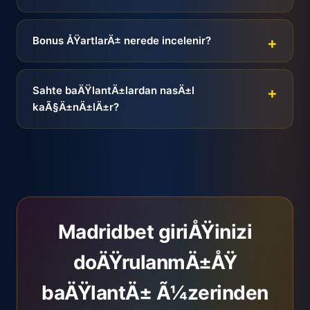
Bonus ÅŸartlarÄ± nerede incelenir?
Sahte baÄŸlantÄ±lardan nasÄ±l
kaÃ§Ä±nÄ±lÄ±r?
Madridbet giriÅŸinizi
doÄŸrulanmÄ±ÅŸ
baÄŸlantÄ± Ã¼zerinden