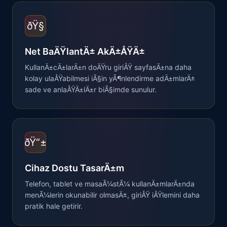
ðŸ§­
Net BaÄŸlantÄ± AkÄ±ÅŸÄ±
KullanÄ±cÄ±larÄ±n doÄŸru giriÅŸ sayfasÄ±na daha
kolay ulaÅŸabilmesi iÃ§in yÃ¶nlendirme adÄ±mlarÄ±
sade ve anlaÅŸÄ±lÄ±r biÃ§imde sunulur.
ðŸ“±
Cihaz Dostu TasarÄ±m
Telefon, tablet ve masaÃ¼stÃ¼ kullanÄ±mlarÄ±nda
menÃ¼lerin okunabilir olmasÄ±, giriÅŸ iÅŸlemini daha
pratik hale getirir.