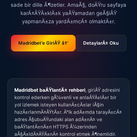
sade bir dille Ã¶zetler. AmaÃ§, doÄŸru sayfaya
karÄ±ÅŸÄ±klÄ±k yaÅŸamadan geÃ§iÅŸ
yapmanÄ±za yardÄ±mcÄ± olmaktÄ±r.
Madridbet'e GiriÅŸ â†’
DetaylarÄ± Oku
Madridbet baÄŸlantÄ± rehberi
, giriÅŸ adresini
kontrol ederken gÃ¼venli ve anlaÅŸÄ±lÄ±r bir
yol izlemek isteyen kullanÄ±cÄ±lar iÃ§in
hazÄ±rlanmÄ±ÅŸtÄ±r. Ä°lk adÄ±mda tarayÄ±cÄ±
adres Ã§ubuÄŸundaki alan adÄ±nÄ± ve
baÄŸlantÄ±nÄ±n HTTPS Ã¼zerinden
aÃ§Ä±ldÄ±ÄŸÄ±nÄ± kontrol etmek Ã¶nemlidir.