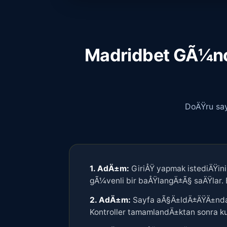
Madridbet GÃ¼n
DoÄŸru sa
1. AdÄ±m:
GiriÅŸ yapmak istediÄŸi
gÃ¼venli bir baÅŸlangÄ±Ã§ saÄŸlar.
2. AdÄ±m:
Sayfa aÃ§Ä±ldÄ±ÄŸÄ±nda k
Kontroller tamamlandÄ±ktan sonra kul