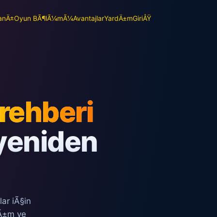
lanÄ±
Oyun BÃ¶lÃ¼mÃ¼
Avantajlar
YardÄ±m
GiriÅŸ
rehberi
yeniden
ar iÃ§in
nÄ±m ve