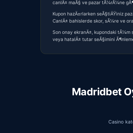
canlÄ± maÃ§ ve pazar tÃ¼rÃ¼ne gÃ¶r
Kupon hazÄ±rlarken seÃ§tiÄŸiniz pa
CanlÄ± bahislerde skor, sÃ¼re ve ora
Son onay ekranÄ±, kupondaki tÃ¼m s
veya hatalÄ± tutar seÃ§imini Ã¶nle
Madridbet O
Casino kate