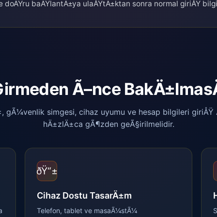
 doÄŸru baÄŸlantÄ±ya ulaÅŸtÄ±ktan sonra normal giriÅŸ bilgile
Girmeden Ã–nce BakÄ±lmas
, gÃ¼venlik simgesi, cihaz uyumu ve hesap bilgileri giriÅŸ
hÄ±zlÄ±ca gÃ¶zden geÃ§irilmelidir.
ðŸ“±
Cihaz Dostu TasarÄ±m
a
Telefon, tablet ve masaÃ¼stÃ¼
S