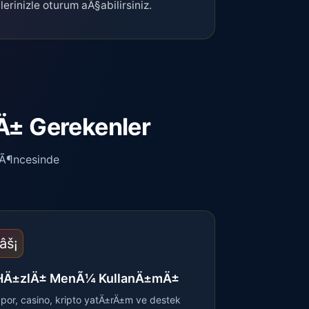
rinizle oturum aÃ§abilirsiniz.
Ä± Gerekenler
 Ã¶ncesinde
âš¡
HÄ±zlÄ± MenÃ¼ KullanÄ±mÄ±
por, casino, kripto yatÄ±rÄ±m ve destek