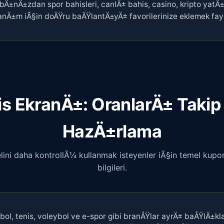
Ä±nÄ±zdan spor bahisleri, canlÄ± bahis, casino, kripto yat
lanÄ±m iÃ§in doÄŸru baÄŸlantÄ±yÄ± favorilerinize eklemek fay
is EkranÄ±: OranlarÄ± Takip
HazÄ±rlama
lini daha kontrollÃ¼ kullanmak isteyenler iÃ§in temel kupo
bilgileri.
, tenis, voleybol ve e-spor gibi branÅŸlar ayrÄ± baÅŸlÄ±klar a