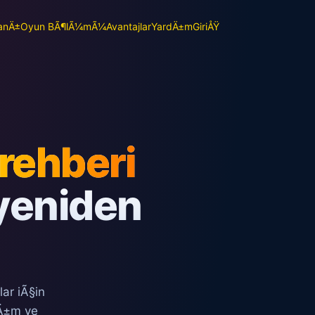
lanÄ±
Oyun BÃ¶lÃ¼mÃ¼
Avantajlar
YardÄ±m
GiriÅŸ
rehberi
yeniden
ar iÃ§in
nÄ±m ve