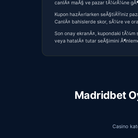
canlÄ± maÃ§ ve pazar tÃ¼rÃ¼ne gÃ¶r
Kupon hazÄ±rlarken seÃ§tiÄŸiniz pa
CanlÄ± bahislerde skor, sÃ¼re ve ora
Son onay ekranÄ±, kupondaki tÃ¼m s
veya hatalÄ± tutar seÃ§imini Ã¶nle
Madridbet O
Casino kate