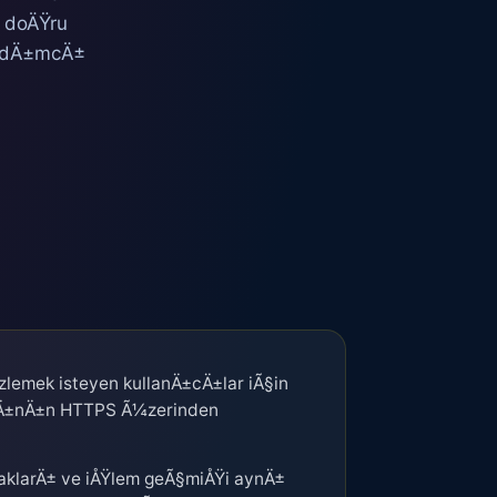
, doÄŸru
ardÄ±mcÄ±
izlemek isteyen kullanÄ±cÄ±lar iÃ§in
tÄ±nÄ±n HTTPS Ã¼zerinden
aklarÄ± ve iÅŸlem geÃ§miÅŸi aynÄ±