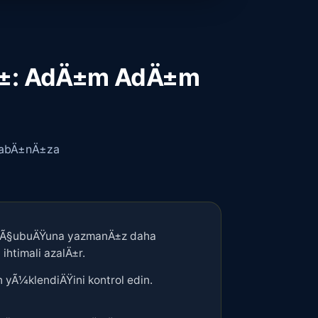
Ä±: AdÄ±m AdÄ±m
sabÄ±nÄ±za
Ä± Ã§ubuÄŸuna yazmanÄ±z daha
htimali azalÄ±r.
yÃ¼klendiÄŸini kontrol edin.