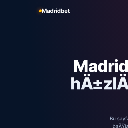
Madridbet
Madri
hÄ±zlÄ
Bu sayf
baÄŸla