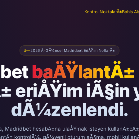
Kontrol NoktalarÄ±
Bahis A
â—
2026 Â· GÃ¼ncel Madridbet EriÅŸim NotlarÄ±
dbet
baÄŸlantÄ± 
± eriÅŸim iÃ§in 
dÃ¼zenlendi.
a, Madridbet hesabÄ±na ulaÅŸmak isteyen kullanÄ±cÄ±l
ntÄ± kontrolÃ¼, gÃ¼venli oturum aÃ§ma, mobil kulla