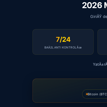
2026 
GiriÅŸ d
7/24
BAÄžLANTI KONTROLÃœ
YatÄ±rÄ
Bitcoin (BTC