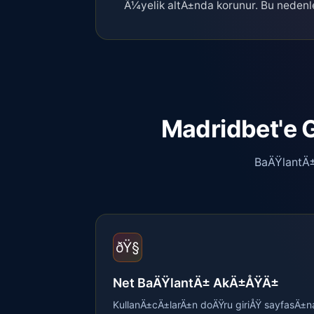
Ã¼yelik altÄ±nda korunur. Bu nedenle
Madridbet'e 
BaÄŸlantÄ±
ðŸ§­
Net BaÄŸlantÄ± AkÄ±ÅŸÄ±
KullanÄ±cÄ±larÄ±n doÄŸru giriÅŸ sayfasÄ±n