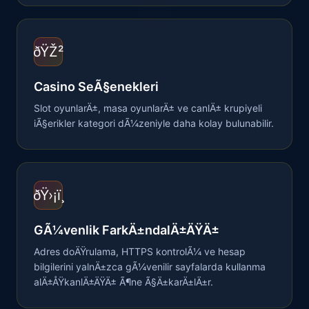
ðŸŽ²
Casino SeÃ§enekleri
Slot oyunlarÄ±, masa oyunlarÄ± ve canlÄ± krupiyeli
iÃ§erikler kategori dÃ¼zeniyle daha kolay bulunabilir.
ðŸ›¡ï¸
GÃ¼venlik FarkÄ±ndalÄ±ÄŸÄ±
Adres doÄŸrulama, HTTPS kontrolÃ¼ ve hesap
bilgilerini yalnÄ±zca gÃ¼venilir sayfalarda kullanma
alÄ±ÅŸkanlÄ±ÄŸÄ± Ã¶ne Ã§Ä±karÄ±lÄ±r.