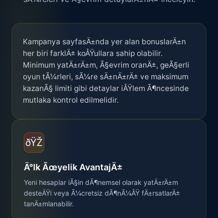
Kampanya sayfasÄ±nda yer alan bonuslarÄ±n
her biri farklÄ± koÅŸullara sahip olabilir.
Minimum yatÄ±rÄ±m, Ã§evrim oranÄ±, geÃ§erli
oyun tÃ¼rleri, sÃ¼re sÄ±nÄ±rÄ± ve maksimum
kazanÃ§ limiti gibi detaylar iÅŸlem Ã¶ncesinde
mutlaka kontrol edilmelidir.
ðŸŽ
Ä°lk Ãœyelik AvantajÄ±
Yeni hesaplar iÃ§in dÃ¶nemsel olarak yatÄ±rÄ±m
desteÄŸi veya Ã¼cretsiz dÃ¶nÃ¼ÅŸ fÄ±rsatlarÄ±
tanÄ±mlanabilir.