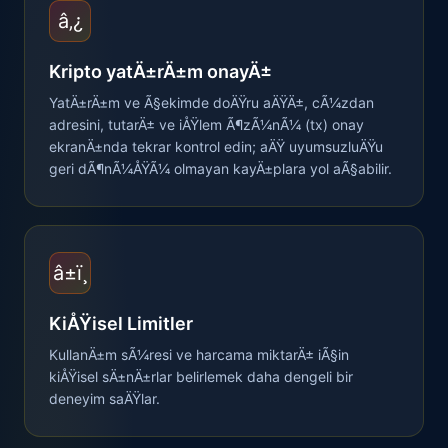
â‚¿
Kripto yatÄ±rÄ±m onayÄ±
YatÄ±rÄ±m ve Ã§ekimde doÄŸru aÄŸÄ±, cÃ¼zdan
adresini, tutarÄ± ve iÅŸlem Ã¶zÃ¼nÃ¼ (tx) onay
ekranÄ±nda tekrar kontrol edin; aÄŸ uyumsuzluÄŸu
geri dÃ¶nÃ¼ÅŸÃ¼ olmayan kayÄ±plara yol aÃ§abilir.
â±ï¸
KiÅŸisel Limitler
KullanÄ±m sÃ¼resi ve harcama miktarÄ± iÃ§in
kiÅŸisel sÄ±nÄ±rlar belirlemek daha dengeli bir
deneyim saÄŸlar.