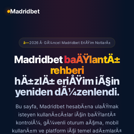
Madridbet
â—
2026 Â· GÃ¼ncel Madridbet EriÅŸim NotlarÄ±
Madridbet
baÄŸlantÄ±
rehberi
hÄ±zlÄ± eriÅŸim iÃ§in
yeniden dÃ¼zenlendi.
Bu sayfa, Madridbet hesabÄ±na ulaÅŸmak
isteyen kullanÄ±cÄ±lar iÃ§in baÄŸlantÄ±
kontrolÃ¼, gÃ¼venli oturum aÃ§ma, mobil
kullanÄ±m ve platform iÃ§i temel adÄ±mlarÄ±