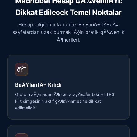
Madridbet Hesap GÃ¼venliÄŸi:
Dikkat Edilecek Temel Noktalar
Hesap bilgilerini korumak ve yanÄ±ltÄ±cÄ±
sayfalardan uzak durmak iÃ§in pratik gÃ¼venlik
Ã¶nerileri.
ðŸ”
BaÄŸlantÄ± Kilidi
Oturum aÃ§madan Ã¶nce tarayÄ±cÄ±daki HTTPS
kilit simgesinin aktif gÃ¶rÃ¼nmesine dikkat
edilmelidir.