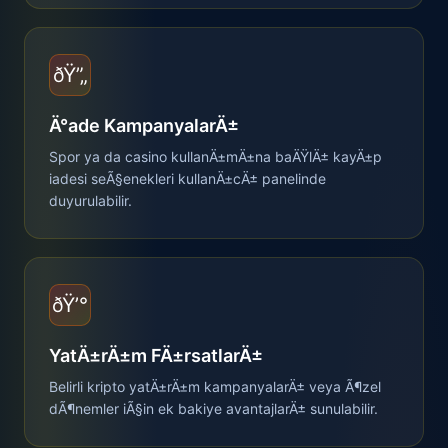
ðŸ”„
Ä°ade KampanyalarÄ±
Spor ya da casino kullanÄ±mÄ±na baÄŸlÄ± kayÄ±p
iadesi seÃ§enekleri kullanÄ±cÄ± panelinde
duyurulabilir.
ðŸ’°
YatÄ±rÄ±m FÄ±rsatlarÄ±
Belirli kripto yatÄ±rÄ±m kampanyalarÄ± veya Ã¶zel
dÃ¶nemler iÃ§in ek bakiye avantajlarÄ± sunulabilir.