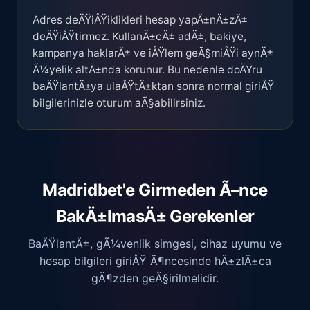
Adres deÄŸiÅŸiklikleri hesap yapÄ±nÄ±zÄ±
deÄŸiÅŸtirmez. KullanÄ±cÄ± adÄ±, bakiye,
kampanya haklarÄ± ve iÅŸlem geÃ§miÅŸi aynÄ±
Ã¼yelik altÄ±nda korunur. Bu nedenle doÄŸru
baÄŸlantÄ±ya ulaÅŸtÄ±ktan sonra normal giriÅŸ
bilgilerinizle oturum aÃ§abilirsiniz.
Madridbet'e Girmeden Ã–nce
BakÄ±lmasÄ± Gerekenler
BaÄŸlantÄ±, gÃ¼venlik simgesi, cihaz uyumu ve
hesap bilgileri giriÅŸ Ã¶ncesinde hÄ±zlÄ±ca
gÃ¶zden geÃ§irilmelidir.