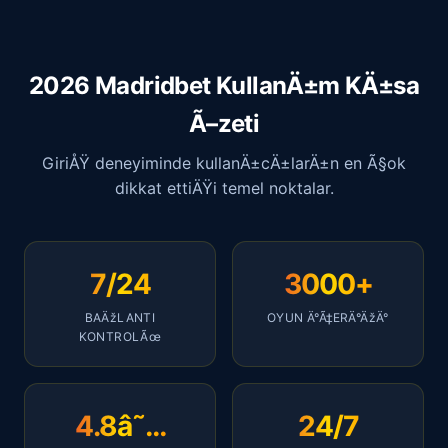
2026 Madridbet KullanÄ±m KÄ±sa
Ã–zeti
GiriÅŸ deneyiminde kullanÄ±cÄ±larÄ±n en Ã§ok
dikkat ettiÄŸi temel noktalar.
7/24
3000+
BAÄžLANTI
OYUN Ä°Ã‡ERÄ°ÄžÄ°
KONTROLÃœ
4.8â˜…
24/7