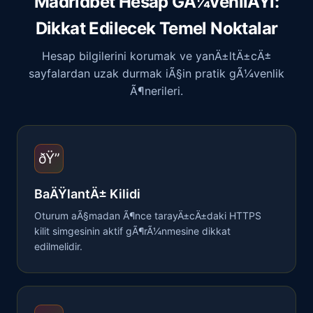
Madridbet Hesap GÃ¼venliÄŸi:
Dikkat Edilecek Temel Noktalar
Hesap bilgilerini korumak ve yanÄ±ltÄ±cÄ±
sayfalardan uzak durmak iÃ§in pratik gÃ¼venlik
Ã¶nerileri.
ðŸ”
BaÄŸlantÄ± Kilidi
Oturum aÃ§madan Ã¶nce tarayÄ±cÄ±daki HTTPS
kilit simgesinin aktif gÃ¶rÃ¼nmesine dikkat
edilmelidir.