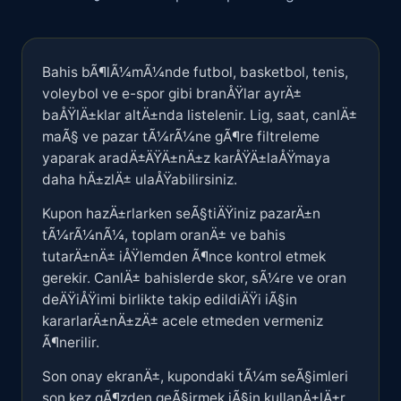
Bahis bÃ¶lÃ¼mÃ¼nde futbol, basketbol, tenis,
voleybol ve e-spor gibi branÅŸlar ayrÄ±
baÅŸlÄ±klar altÄ±nda listelenir. Lig, saat, canlÄ±
maÃ§ ve pazar tÃ¼rÃ¼ne gÃ¶re filtreleme
yaparak aradÄ±ÄŸÄ±nÄ±z karÅŸÄ±laÅŸmaya
daha hÄ±zlÄ± ulaÅŸabilirsiniz.
Kupon hazÄ±rlarken seÃ§tiÄŸiniz pazarÄ±n
tÃ¼rÃ¼nÃ¼, toplam oranÄ± ve bahis
tutarÄ±nÄ± iÅŸlemden Ã¶nce kontrol etmek
gerekir. CanlÄ± bahislerde skor, sÃ¼re ve oran
deÄŸiÅŸimi birlikte takip edildiÄŸi iÃ§in
kararlarÄ±nÄ±zÄ± acele etmeden vermeniz
Ã¶nerilir.
Son onay ekranÄ±, kupondaki tÃ¼m seÃ§imleri
son kez gÃ¶zden geÃ§irmek iÃ§in kullanÄ±lÄ±r.