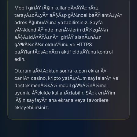
Mobil giriÅŸ iÃ§in kullandÄ±ÄŸÄ±nÄ±z
tarayÄ±cÄ±yÄ± aÃ§Ä±p gÃ¼ncel baÄŸlantÄ±yÄ±
adres Ã§ubuÄŸuna yazabilirsiniz. Sayfa
yÃ¼klendiÄŸinde menÃ¼lerin dÃ¼zgÃ¼n
aÃ§Ä±ldÄ±ÄŸÄ±nÄ±, giriÅŸ alanÄ±nÄ±n
gÃ¶rÃ¼nÃ¼r olduÄŸunu ve HTTPS
baÄŸlantÄ±sÄ±nÄ±n aktif olduÄŸunu kontrol
edin.
Oturum aÃ§tÄ±ktan sonra kupon ekranÄ±,
canlÄ± casino, kripto yatÄ±rÄ±m sayfalarÄ± ve
destek menÃ¼sÃ¼ mobil gÃ¶rÃ¼nÃ¼me
uyumlu ÅŸekilde kullanÄ±labilir. SÄ±k eriÅŸim
iÃ§in sayfayÄ± ana ekrana veya favorilere
ekleyebilirsiniz.