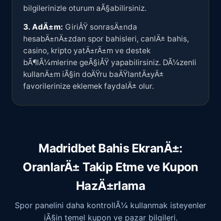
bilgilerinizle oturum aÃ§abilirsiniz.
3. AdÄ±m:
GiriÅŸ sonrasÄ±nda
hesabÄ±nÄ±zdan spor bahisleri, canlÄ± bahis,
casino, kripto yatÄ±rÄ±m ve destek
bÃ¶lÃ¼mlerine geÃ§iÅŸ yapabilirsiniz. DÃ¼zenli
kullanÄ±m iÃ§in doÄŸru baÄŸlantÄ±yÄ±
favorilerinize eklemek faydalÄ± olur.
Madridbet Bahis EkranÄ±:
OranlarÄ± Takip Etme ve Kupon
HazÄ±rlama
Spor panelini daha kontrollÃ¼ kullanmak isteyenler
iÃ§in temel kupon ve pazar bilgileri.