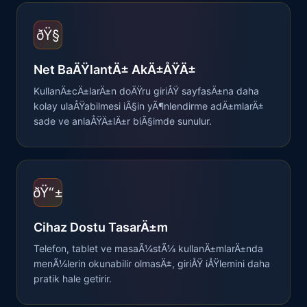
ðŸ§­
Net BaÄŸlantÄ± AkÄ±ÅŸÄ±
KullanÄ±cÄ±larÄ±n doÄŸru giriÅŸ sayfasÄ±na daha
kolay ulaÅŸabilmesi iÃ§in yÃ¶nlendirme adÄ±mlarÄ±
sade ve anlaÅŸÄ±lÄ±r biÃ§imde sunulur.
ðŸ“±
Cihaz Dostu TasarÄ±m
Telefon, tablet ve masaÃ¼stÃ¼ kullanÄ±mlarÄ±nda
menÃ¼lerin okunabilir olmasÄ±, giriÅŸ iÅŸlemini daha
pratik hale getirir.