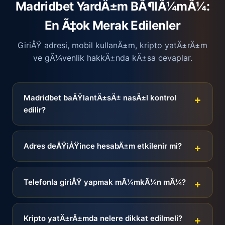
Madridbet YardÄ±m BÃ¶lÃ¼mÃ¼:
En Ã‡ok Merak Edilenler
GiriÅŸ adresi, mobil kullanÄ±m, kripto yatÄ±rÄ±m
ve gÃ¼venlik hakkÄ±nda kÄ±sa cevaplar.
Madridbet baÄŸlantÄ±sÄ± nasÄ±l kontrol
edilir?
Adres deÄŸiÅŸince hesabÄ±m etkilenir mi?
Telefonla giriÅŸ yapmak mÃ¼mkÃ¼n mÃ¼?
Kripto yatÄ±rÄ±mda nelere dikkat edilmeli?