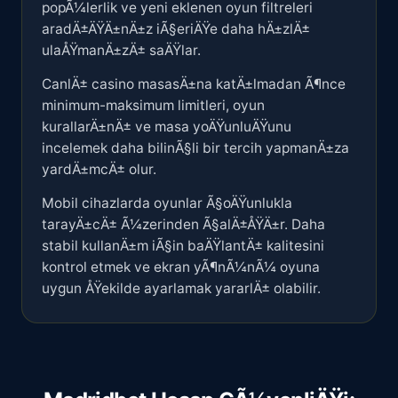
popÃ¼lerlik ve yeni eklenen oyun filtreleri
aradÄ±ÄŸÄ±nÄ±z iÃ§eriÄŸe daha hÄ±zlÄ±
ulaÅŸmanÄ±zÄ± saÄŸlar.
CanlÄ± casino masasÄ±na katÄ±lmadan Ã¶nce
minimum-maksimum limitleri, oyun
kurallarÄ±nÄ± ve masa yoÄŸunluÄŸunu
incelemek daha bilinÃ§li bir tercih yapmanÄ±za
yardÄ±mcÄ± olur.
Mobil cihazlarda oyunlar Ã§oÄŸunlukla
tarayÄ±cÄ± Ã¼zerinden Ã§alÄ±ÅŸÄ±r. Daha
stabil kullanÄ±m iÃ§in baÄŸlantÄ± kalitesini
kontrol etmek ve ekran yÃ¶nÃ¼nÃ¼ oyuna
uygun ÅŸekilde ayarlamak yararlÄ± olabilir.