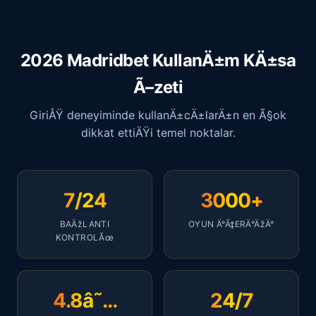
2026 Madridbet KullanÄ±m KÄ±sa
Ã–zeti
GiriÅŸ deneyiminde kullanÄ±cÄ±larÄ±n en Ã§ok
dikkat ettiÄŸi temel noktalar.
7/24
3000+
BAÄžLANTI
OYUN Ä°Ã‡ERÄ°ÄžÄ°
KONTROLÃœ
4.8â˜…
24/7