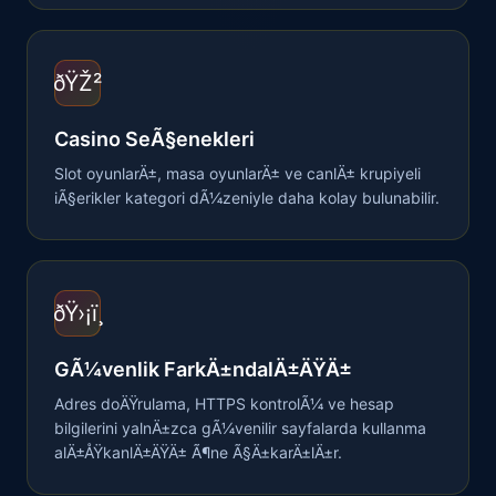
ðŸŽ²
Casino SeÃ§enekleri
Slot oyunlarÄ±, masa oyunlarÄ± ve canlÄ± krupiyeli
iÃ§erikler kategori dÃ¼zeniyle daha kolay bulunabilir.
ðŸ›¡ï¸
GÃ¼venlik FarkÄ±ndalÄ±ÄŸÄ±
Adres doÄŸrulama, HTTPS kontrolÃ¼ ve hesap
bilgilerini yalnÄ±zca gÃ¼venilir sayfalarda kullanma
alÄ±ÅŸkanlÄ±ÄŸÄ± Ã¶ne Ã§Ä±karÄ±lÄ±r.