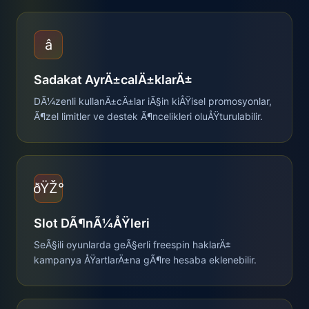
â­
Sadakat AyrÄ±calÄ±klarÄ±
DÃ¼zenli kullanÄ±cÄ±lar iÃ§in kiÅŸisel promosyonlar,
Ã¶zel limitler ve destek Ã¶ncelikleri oluÅŸturulabilir.
ðŸŽ°
Slot DÃ¶nÃ¼ÅŸleri
SeÃ§ili oyunlarda geÃ§erli freespin haklarÄ±
kampanya ÅŸartlarÄ±na gÃ¶re hesaba eklenebilir.