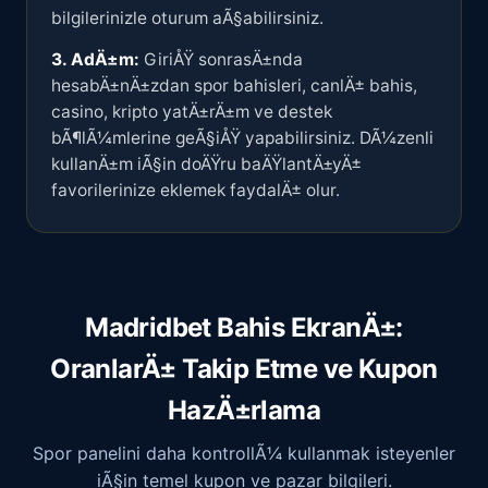
bilgilerinizle oturum aÃ§abilirsiniz.
3. AdÄ±m:
GiriÅŸ sonrasÄ±nda
hesabÄ±nÄ±zdan spor bahisleri, canlÄ± bahis,
casino, kripto yatÄ±rÄ±m ve destek
bÃ¶lÃ¼mlerine geÃ§iÅŸ yapabilirsiniz. DÃ¼zenli
kullanÄ±m iÃ§in doÄŸru baÄŸlantÄ±yÄ±
favorilerinize eklemek faydalÄ± olur.
Madridbet Bahis EkranÄ±:
OranlarÄ± Takip Etme ve Kupon
HazÄ±rlama
Spor panelini daha kontrollÃ¼ kullanmak isteyenler
iÃ§in temel kupon ve pazar bilgileri.