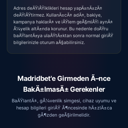
Adres deÄŸiÅŸiklikleri hesap yapÄ±nÄ±zÄ±
deÄŸiÅŸtirmez. KullanÄ±cÄ± adÄ±, bakiye,
kampanya haklarÄ± ve iÅŸlem geÃ§miÅŸi aynÄ±
Ã¼yelik altÄ±nda korunur. Bu nedenle doÄŸru
baÄŸlantÄ±ya ulaÅŸtÄ±ktan sonra normal giriÅŸ
bilgilerinizle oturum aÃ§abilirsiniz.
Madridbet'e Girmeden Ã–nce
BakÄ±lmasÄ± Gerekenler
BaÄŸlantÄ±, gÃ¼venlik simgesi, cihaz uyumu ve
hesap bilgileri giriÅŸ Ã¶ncesinde hÄ±zlÄ±ca
gÃ¶zden geÃ§irilmelidir.