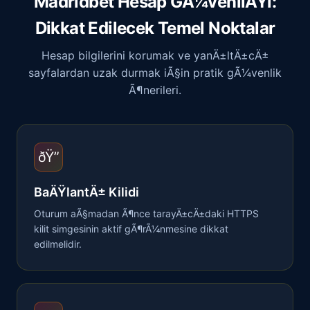
Madridbet Hesap GÃ¼venliÄŸi:
Dikkat Edilecek Temel Noktalar
Hesap bilgilerini korumak ve yanÄ±ltÄ±cÄ±
sayfalardan uzak durmak iÃ§in pratik gÃ¼venlik
Ã¶nerileri.
ðŸ”
BaÄŸlantÄ± Kilidi
Oturum aÃ§madan Ã¶nce tarayÄ±cÄ±daki HTTPS
kilit simgesinin aktif gÃ¶rÃ¼nmesine dikkat
edilmelidir.