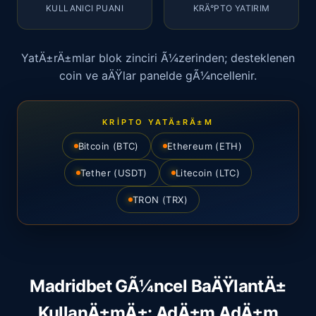
KULLANICI PUANI
KRÄ°PTO YATIRIM
YatÄ±rÄ±mlar blok zinciri Ã¼zerinden; desteklenen
coin ve aÄŸlar panelde gÃ¼ncellenir.
KRIPTO YATÄ±RÄ±M
Bitcoin (BTC)
Ethereum (ETH)
Tether (USDT)
Litecoin (LTC)
TRON (TRX)
Madridbet GÃ¼ncel BaÄŸlantÄ±
KullanÄ±mÄ±: AdÄ±m AdÄ±m