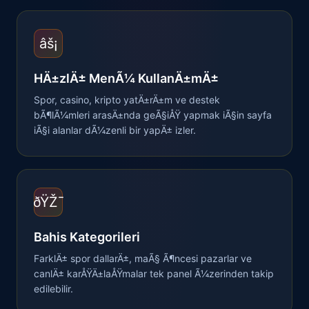
âš¡
HÄ±zlÄ± MenÃ¼ KullanÄ±mÄ±
Spor, casino, kripto yatÄ±rÄ±m ve destek
bÃ¶lÃ¼mleri arasÄ±nda geÃ§iÅŸ yapmak iÃ§in sayfa
iÃ§i alanlar dÃ¼zenli bir yapÄ± izler.
ðŸŽ¯
Bahis Kategorileri
FarklÄ± spor dallarÄ±, maÃ§ Ã¶ncesi pazarlar ve
canlÄ± karÅŸÄ±laÅŸmalar tek panel Ã¼zerinden takip
edilebilir.