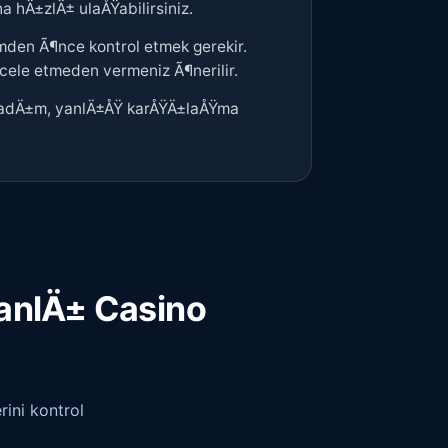
hÄ±zlÄ± ulaÅŸabilirsiniz.
den Ã¶nce kontrol etmek gerekir.
acele etmeden vermeniz Ã¶nerilir.
u adÄ±m, yanlÄ±ÅŸ karÅŸÄ±laÅŸma
anlÄ± Casino
rini kontrol