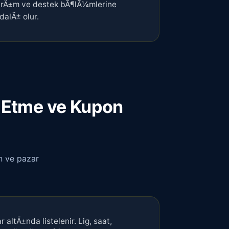
Ä±rÄ±m ve destek bÃ¶lÃ¼mlerine
dalÄ± olur.
 Etme ve Kupon
n ve pazar
ltÄ±nda listelenir. Lig, saat,