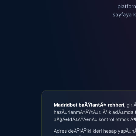
platfor
sayfaya 
Madridbet baÄŸlantÄ± rehberi
, gir
hazÄ±rlanmÄ±ÅŸtÄ±r. Ä°lk adÄ±mda
aÃ§Ä±ldÄ±ÄŸÄ±nÄ± kontrol etmek Ã¶n
Adres deÄŸiÅŸiklikleri hesap yapÄ±