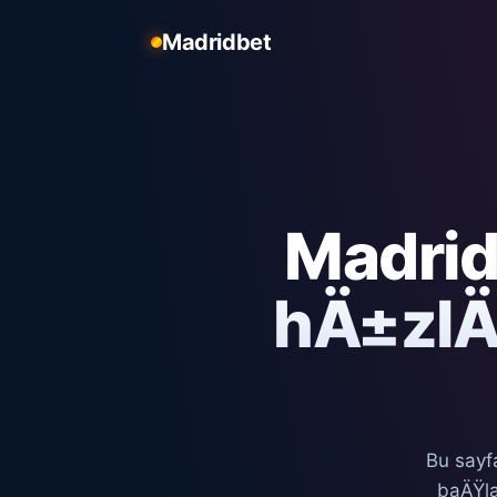
Madridbet
Madri
hÄ±zlÄ
Bu sayf
baÄŸla