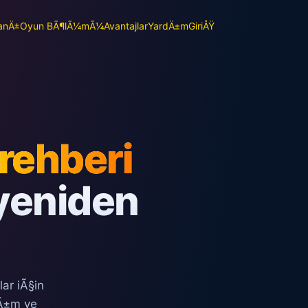
lanÄ±
Oyun BÃ¶lÃ¼mÃ¼
Avantajlar
YardÄ±m
GiriÅŸ
rehberi
yeniden
ar iÃ§in
nÄ±m ve