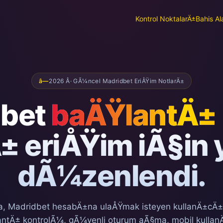
Kontrol NoktalarÄ±
Bahis A
â—
2026 Â· GÃ¼ncel Madridbet EriÅŸim NotlarÄ±
dbet
baÄŸlantÄ± 
± eriÅŸim iÃ§in 
dÃ¼zenlendi.
a, Madridbet hesabÄ±na ulaÅŸmak isteyen kullanÄ±cÄ±l
ntÄ± kontrolÃ¼, gÃ¼venli oturum aÃ§ma, mobil kulla