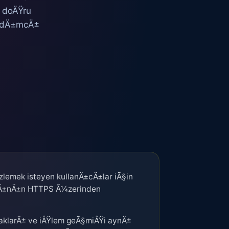
, doÄŸru
ardÄ±mcÄ±
izlemek isteyen kullanÄ±cÄ±lar iÃ§in
tÄ±nÄ±n HTTPS Ã¼zerinden
aklarÄ± ve iÅŸlem geÃ§miÅŸi aynÄ±