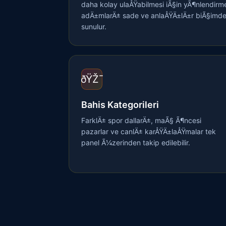
daha kolay ulaÅŸabilmesi iÃ§in yÃ¶nlendirm
adÄ±mlarÄ± sade ve anlaÅŸÄ±lÄ±r biÃ§imd
sunulur.
ðŸŽ¯
Bahis Kategorileri
FarklÄ± spor dallarÄ±, maÃ§ Ã¶ncesi
pazarlar ve canlÄ± karÅŸÄ±laÅŸmalar tek
panel Ã¼zerinden takip edilebilir.