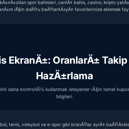
Ä±nÄ±zdan spor bahisleri, canlÄ± bahis, casino, kripto yat
lanÄ±m iÃ§in doÄŸru baÄŸlantÄ±yÄ± favorilerinize eklemek fay
is EkranÄ±: OranlarÄ± Takip
HazÄ±rlama
lini daha kontrollÃ¼ kullanmak isteyenler iÃ§in temel kupo
bilgileri.
, tenis, voleybol ve e-spor gibi branÅŸlar ayrÄ± baÅŸlÄ±klar a