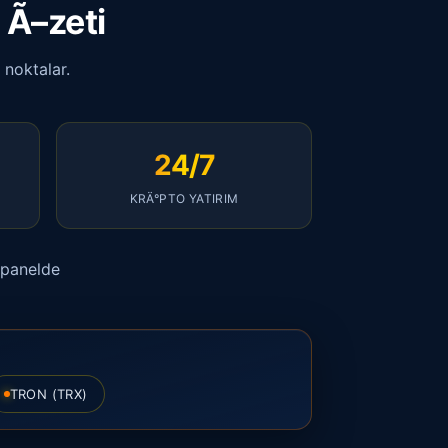
Ã–zeti
noktalar.
24/7
KRÄ°PTO YATIRIM
 panelde
TRON (TRX)