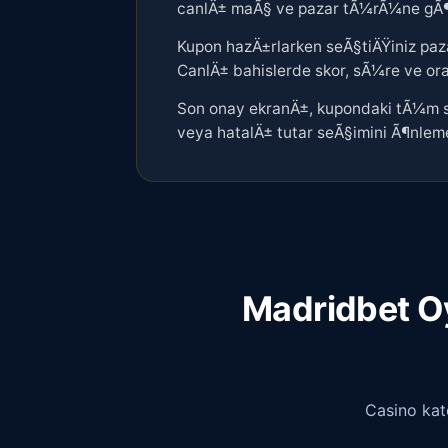
canlÄ± maÃ§ ve pazar tÃ¼rÃ¼ne gÃ¶r
Kupon hazÄ±rlarken seÃ§tiÄŸiniz pa
CanlÄ± bahislerde skor, sÃ¼re ve ora
Son onay ekranÄ±, kupondaki tÃ¼m s
veya hatalÄ± tutar seÃ§imini Ã¶nle
Madridbet O
Casino kate