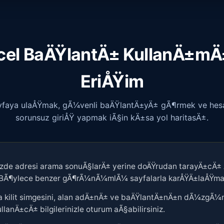
cel BaÄŸlantÄ± KullanÄ±m
EriÅŸim
yfaya ulaÅŸmak, gÃ¼venli baÄŸlantÄ±yÄ± gÃ¶rmek ve he
sorunsuz giriÅŸ yapmak iÃ§in kÄ±sa yol haritasÄ±.
nizde adresi arama sonuÃ§larÄ± yerine doÄŸrudan tarayÄ±c
 BÃ¶ylece benzer gÃ¶rÃ¼nÃ¼mlÃ¼ sayfalarla karÅŸÄ±laÅŸma i
ilit simgesini, alan adÄ±nÄ± ve baÄŸlantÄ±nÄ±n dÃ¼zgÃ¼n 
lanÄ±cÄ± bilgilerinizle oturum aÃ§abilirsiniz.