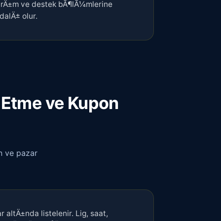
Ä±rÄ±m ve destek bÃ¶lÃ¼mlerine
dalÄ± olur.
 Etme ve Kupon
n ve pazar
ltÄ±nda listelenir. Lig, saat,