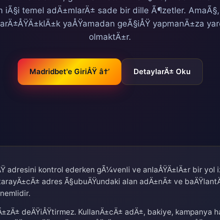
m iÃ§i temel adÄ±mlarÄ± sade bir dille Ã¶zetler. AmaÃ§
karÄ±ÅŸÄ±klÄ±k yaÅŸamadan geÃ§iÅŸ yapmanÄ±za y
olmaktÄ±r.
Madridbet'e GiriÅŸ â†’
DetaylarÄ± Oku
iÅŸ adresini kontrol ederken gÃ¼venli ve anlaÅŸÄ±lÄ±r bir yol 
 tarayÄ±cÄ± adres Ã§ubuÄŸundaki alan adÄ±nÄ± ve baÄŸlan
emlidir.
nÄ±zÄ± deÄŸiÅŸtirmez. KullanÄ±cÄ± adÄ±, bakiye, kampanya h