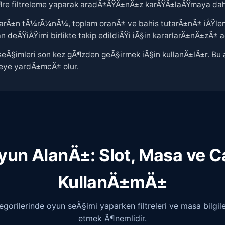
e filtreleme yaparak aradÄ±ÄŸÄ±nÄ±z karÅŸÄ±laÅŸmaya daha 
zarÄ±n tÃ¼rÃ¼nÃ¼, toplam oranÄ± ve bahis tutarÄ±nÄ± iÅŸlem
n deÄŸiÅŸimi birlikte takip edildiÄŸi iÃ§in kararlarÄ±nÄ±zÄ± 
eÃ§imleri son kez gÃ¶zden geÃ§irmek iÃ§in kullanÄ±lÄ±r. B
meye yardÄ±mcÄ± olur.
yun AlanÄ±: Slot, Masa ve C
KullanÄ±mÄ±
gorilerinde oyun seÃ§imi yaparken filtreleri ve masa bilgile
etmek Ã¶nemlidir.