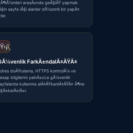
Ã¶lÃ¼mleri arasÄ±nda geÃ§iÅŸ yapmak
Ã§in sayfa iÃ§i alanlar dÃ¼zenli bir yapÄ±
zler.
Ÿ›¡ï¸
GÃ¼venlik FarkÄ±ndalÄ±ÄŸÄ±
dres doÄŸrulama, HTTPS kontrolÃ¼ ve
esap bilgilerini yalnÄ±zca gÃ¼venilir
ayfalarda kullanma alÄ±ÅŸkanlÄ±ÄŸÄ± Ã¶ne
§Ä±karÄ±lÄ±r.