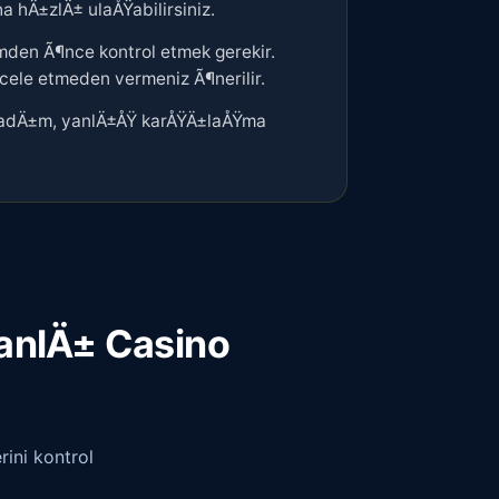
hÄ±zlÄ± ulaÅŸabilirsiniz.
den Ã¶nce kontrol etmek gerekir.
acele etmeden vermeniz Ã¶nerilir.
u adÄ±m, yanlÄ±ÅŸ karÅŸÄ±laÅŸma
anlÄ± Casino
rini kontrol