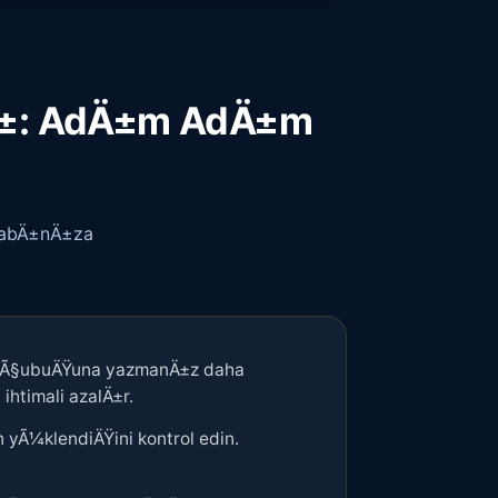
Ä±: AdÄ±m AdÄ±m
sabÄ±nÄ±za
Ä± Ã§ubuÄŸuna yazmanÄ±z daha
htimali azalÄ±r.
yÃ¼klendiÄŸini kontrol edin.