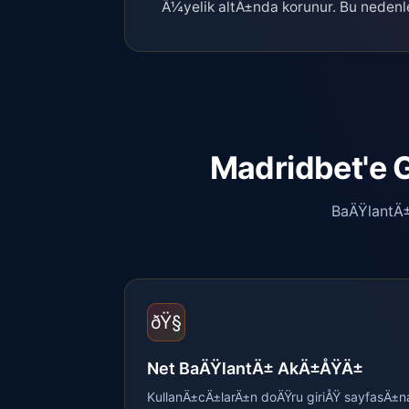
Ã¼yelik altÄ±nda korunur. Bu nedenle
Madridbet'e 
BaÄŸlantÄ±
ðŸ§­
Net BaÄŸlantÄ± AkÄ±ÅŸÄ±
KullanÄ±cÄ±larÄ±n doÄŸru giriÅŸ sayfasÄ±n