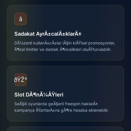
â­
Sadakat AyrÄ±calÄ±klarÄ±
DÃ¼zenli kullanÄ±cÄ±lar iÃ§in kiÅŸisel promosyonlar,
Ã¶zel limitler ve destek Ã¶ncelikleri oluÅŸturulabilir.
ðŸŽ°
Slot DÃ¶nÃ¼ÅŸleri
SeÃ§ili oyunlarda geÃ§erli freespin haklarÄ±
kampanya ÅŸartlarÄ±na gÃ¶re hesaba eklenebilir.