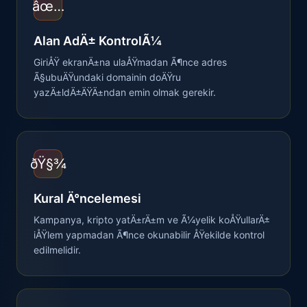
âœ…
Alan AdÄ± KontrolÃ¼
GiriÅŸ ekranÄ±na ulaÅŸmadan Ã¶nce adres
Ã§ubuÄŸundaki domainin doÄŸru
yazÄ±ldÄ±ÄŸÄ±ndan emin olmak gerekir.
ðŸ§¾
Kural Ä°ncelemesi
Kampanya, kripto yatÄ±rÄ±m ve Ã¼yelik koÅŸullarÄ±
iÅŸlem yapmadan Ã¶nce okunabilir ÅŸekilde kontrol
edilmelidir.