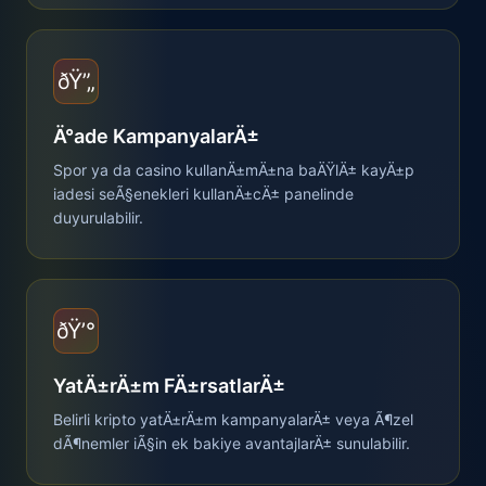
ðŸ”„
Ä°ade KampanyalarÄ±
Spor ya da casino kullanÄ±mÄ±na baÄŸlÄ± kayÄ±p
iadesi seÃ§enekleri kullanÄ±cÄ± panelinde
duyurulabilir.
ðŸ’°
YatÄ±rÄ±m FÄ±rsatlarÄ±
Belirli kripto yatÄ±rÄ±m kampanyalarÄ± veya Ã¶zel
dÃ¶nemler iÃ§in ek bakiye avantajlarÄ± sunulabilir.