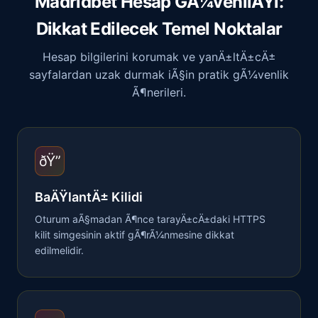
Madridbet Hesap GÃ¼venliÄŸi:
Dikkat Edilecek Temel Noktalar
Hesap bilgilerini korumak ve yanÄ±ltÄ±cÄ±
sayfalardan uzak durmak iÃ§in pratik gÃ¼venlik
Ã¶nerileri.
ðŸ”
BaÄŸlantÄ± Kilidi
Oturum aÃ§madan Ã¶nce tarayÄ±cÄ±daki HTTPS
kilit simgesinin aktif gÃ¶rÃ¼nmesine dikkat
edilmelidir.