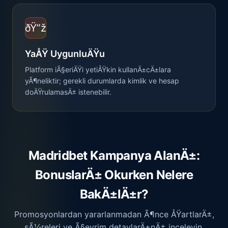
ðŸ”ž
YaÅŸ UygunluÄŸu
Platform iÃ§eriÄŸi yetiÅŸkin kullanÄ±cÄ±lara
yÃ¶neliktir; gerekli durumlarda kimlik ve hesap
doÄŸrulamasÄ± istenebilir.
Madridbet Kampanya AlanÄ±:
BonuslarÄ± Okurken Nelere
BakÄ±lÄ±r?
Promosyonlardan yararlanmadan Ã¶nce ÅŸartlarÄ±,
sÃ¼releri ve Ã§evrim detaylarÄ±nÄ± inceleyin.