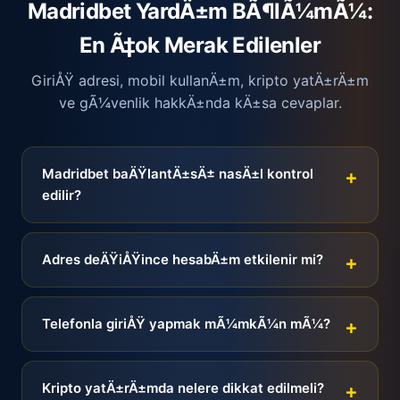
Madridbet YardÄ±m BÃ¶lÃ¼mÃ¼:
En Ã‡ok Merak Edilenler
GiriÅŸ adresi, mobil kullanÄ±m, kripto yatÄ±rÄ±m
ve gÃ¼venlik hakkÄ±nda kÄ±sa cevaplar.
Madridbet baÄŸlantÄ±sÄ± nasÄ±l kontrol
edilir?
Adres deÄŸiÅŸince hesabÄ±m etkilenir mi?
Telefonla giriÅŸ yapmak mÃ¼mkÃ¼n mÃ¼?
Kripto yatÄ±rÄ±mda nelere dikkat edilmeli?