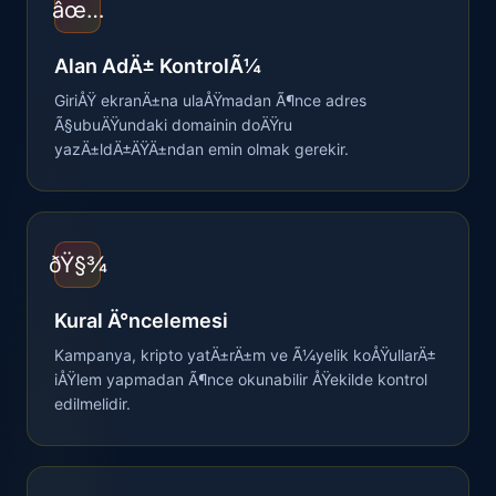
âœ…
Alan AdÄ± KontrolÃ¼
GiriÅŸ ekranÄ±na ulaÅŸmadan Ã¶nce adres
Ã§ubuÄŸundaki domainin doÄŸru
yazÄ±ldÄ±ÄŸÄ±ndan emin olmak gerekir.
ðŸ§¾
Kural Ä°ncelemesi
Kampanya, kripto yatÄ±rÄ±m ve Ã¼yelik koÅŸullarÄ±
iÅŸlem yapmadan Ã¶nce okunabilir ÅŸekilde kontrol
edilmelidir.