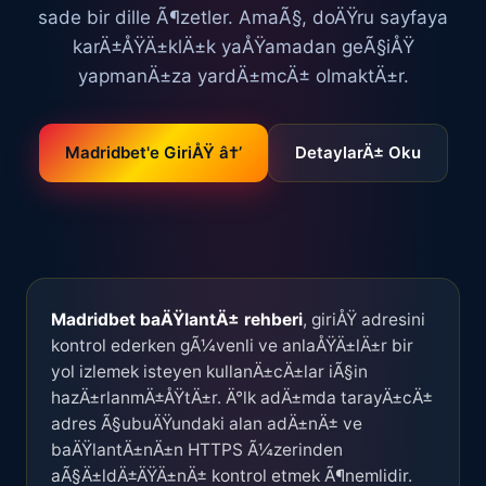
sade bir dille Ã¶zetler. AmaÃ§, doÄŸru sayfaya
karÄ±ÅŸÄ±klÄ±k yaÅŸamadan geÃ§iÅŸ
yapmanÄ±za yardÄ±mcÄ± olmaktÄ±r.
Madridbet'e GiriÅŸ â†’
DetaylarÄ± Oku
Madridbet baÄŸlantÄ± rehberi
, giriÅŸ adresini
kontrol ederken gÃ¼venli ve anlaÅŸÄ±lÄ±r bir
yol izlemek isteyen kullanÄ±cÄ±lar iÃ§in
hazÄ±rlanmÄ±ÅŸtÄ±r. Ä°lk adÄ±mda tarayÄ±cÄ±
adres Ã§ubuÄŸundaki alan adÄ±nÄ± ve
baÄŸlantÄ±nÄ±n HTTPS Ã¼zerinden
aÃ§Ä±ldÄ±ÄŸÄ±nÄ± kontrol etmek Ã¶nemlidir.