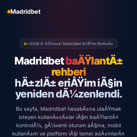
Madridbet
â—
2026 Â· GÃ¼ncel Madridbet EriÅŸim NotlarÄ±
Madridbet
baÄŸlantÄ±
rehberi
hÄ±zlÄ± eriÅŸim iÃ§in
yeniden dÃ¼zenlendi.
Bu sayfa, Madridbet hesabÄ±na ulaÅŸmak
isteyen kullanÄ±cÄ±lar iÃ§in baÄŸlantÄ±
kontrolÃ¼, gÃ¼venli oturum aÃ§ma, mobil
kullanÄ±m ve platform iÃ§i temel adÄ±mlarÄ±