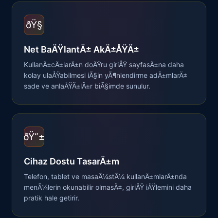
ðŸ§­
Net BaÄŸlantÄ± AkÄ±ÅŸÄ±
KullanÄ±cÄ±larÄ±n doÄŸru giriÅŸ sayfasÄ±na daha
kolay ulaÅŸabilmesi iÃ§in yÃ¶nlendirme adÄ±mlarÄ±
sade ve anlaÅŸÄ±lÄ±r biÃ§imde sunulur.
ðŸ“±
Cihaz Dostu TasarÄ±m
Telefon, tablet ve masaÃ¼stÃ¼ kullanÄ±mlarÄ±nda
menÃ¼lerin okunabilir olmasÄ±, giriÅŸ iÅŸlemini daha
pratik hale getirir.