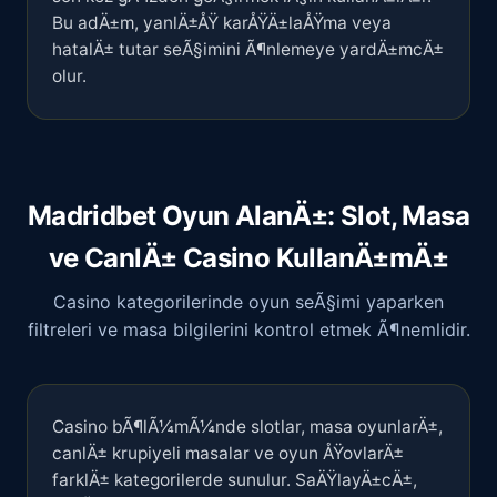
Bu adÄ±m, yanlÄ±ÅŸ karÅŸÄ±laÅŸma veya
hatalÄ± tutar seÃ§imini Ã¶nlemeye yardÄ±mcÄ±
olur.
Madridbet Oyun AlanÄ±: Slot, Masa
ve CanlÄ± Casino KullanÄ±mÄ±
Casino kategorilerinde oyun seÃ§imi yaparken
filtreleri ve masa bilgilerini kontrol etmek Ã¶nemlidir.
Casino bÃ¶lÃ¼mÃ¼nde slotlar, masa oyunlarÄ±,
canlÄ± krupiyeli masalar ve oyun ÅŸovlarÄ±
farklÄ± kategorilerde sunulur. SaÄŸlayÄ±cÄ±,