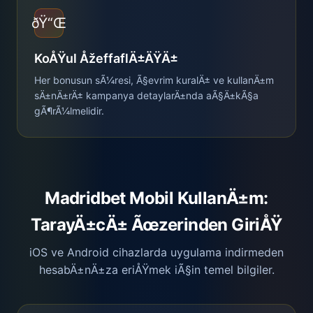
ðŸ“Œ
KoÅŸul ÅžeffaflÄ±ÄŸÄ±
Her bonusun sÃ¼resi, Ã§evrim kuralÄ± ve kullanÄ±m
sÄ±nÄ±rÄ± kampanya detaylarÄ±nda aÃ§Ä±kÃ§a
gÃ¶rÃ¼lmelidir.
Madridbet Mobil KullanÄ±m:
TarayÄ±cÄ± Ãœzerinden GiriÅŸ
iOS ve Android cihazlarda uygulama indirmeden
hesabÄ±nÄ±za eriÅŸmek iÃ§in temel bilgiler.