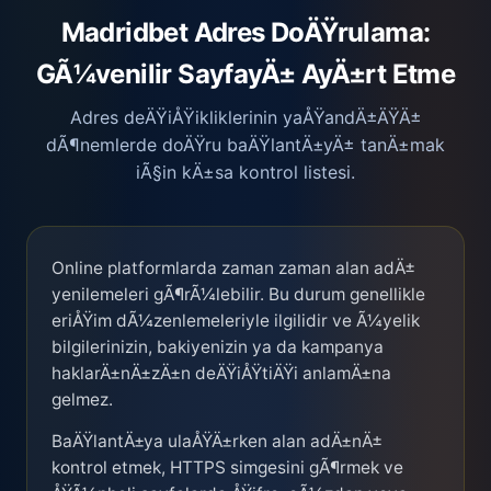
Madridbet Adres DoÄŸrulama:
GÃ¼venilir SayfayÄ± AyÄ±rt Etme
Adres deÄŸiÅŸikliklerinin yaÅŸandÄ±ÄŸÄ±
dÃ¶nemlerde doÄŸru baÄŸlantÄ±yÄ± tanÄ±mak
iÃ§in kÄ±sa kontrol listesi.
Online platformlarda zaman zaman alan adÄ±
yenilemeleri gÃ¶rÃ¼lebilir. Bu durum genellikle
eriÅŸim dÃ¼zenlemeleriyle ilgilidir ve Ã¼yelik
bilgilerinizin, bakiyenizin ya da kampanya
haklarÄ±nÄ±zÄ±n deÄŸiÅŸtiÄŸi anlamÄ±na
gelmez.
BaÄŸlantÄ±ya ulaÅŸÄ±rken alan adÄ±nÄ±
kontrol etmek, HTTPS simgesini gÃ¶rmek ve