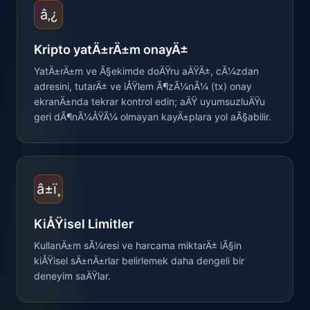
â‚¿
Kripto yatÄ±rÄ±m onayÄ±
YatÄ±rÄ±m ve Ã§ekimde doÄŸru aÄŸÄ±, cÃ¼zdan
adresini, tutarÄ± ve iÅŸlem Ã¶zÃ¼nÃ¼ (tx) onay
ekranÄ±nda tekrar kontrol edin; aÄŸ uyumsuzluÄŸu
geri dÃ¶nÃ¼ÅŸÃ¼ olmayan kayÄ±plara yol aÃ§abilir.
â±ï¸
KiÅŸisel Limitler
KullanÄ±m sÃ¼resi ve harcama miktarÄ± iÃ§in
kiÅŸisel sÄ±nÄ±rlar belirlemek daha dengeli bir
deneyim saÄŸlar.