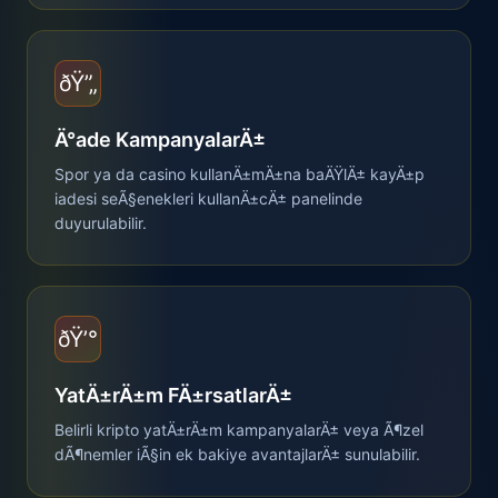
ðŸ”„
Ä°ade KampanyalarÄ±
Spor ya da casino kullanÄ±mÄ±na baÄŸlÄ± kayÄ±p
iadesi seÃ§enekleri kullanÄ±cÄ± panelinde
duyurulabilir.
ðŸ’°
YatÄ±rÄ±m FÄ±rsatlarÄ±
Belirli kripto yatÄ±rÄ±m kampanyalarÄ± veya Ã¶zel
dÃ¶nemler iÃ§in ek bakiye avantajlarÄ± sunulabilir.