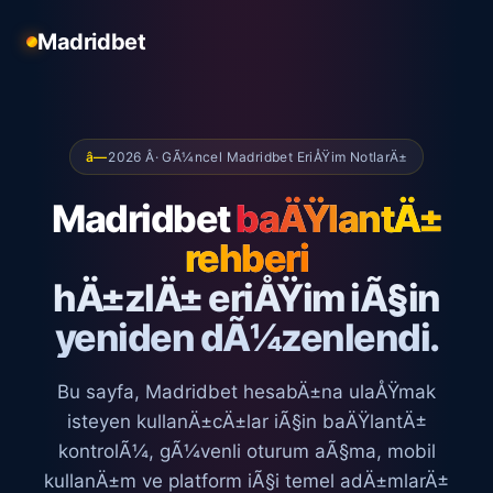
Madridbet
â—
2026 Â· GÃ¼ncel Madridbet EriÅŸim NotlarÄ±
Madridbet
baÄŸlantÄ±
rehberi
hÄ±zlÄ± eriÅŸim iÃ§in
yeniden dÃ¼zenlendi.
Bu sayfa, Madridbet hesabÄ±na ulaÅŸmak
isteyen kullanÄ±cÄ±lar iÃ§in baÄŸlantÄ±
kontrolÃ¼, gÃ¼venli oturum aÃ§ma, mobil
kullanÄ±m ve platform iÃ§i temel adÄ±mlarÄ±