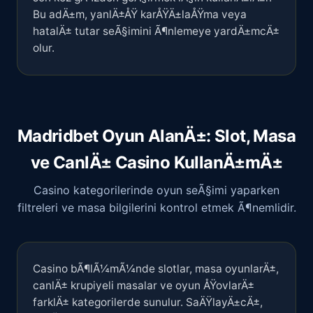
Bu adÄ±m, yanlÄ±ÅŸ karÅŸÄ±laÅŸma veya
hatalÄ± tutar seÃ§imini Ã¶nlemeye yardÄ±mcÄ±
olur.
Madridbet Oyun AlanÄ±: Slot, Masa
ve CanlÄ± Casino KullanÄ±mÄ±
Casino kategorilerinde oyun seÃ§imi yaparken
filtreleri ve masa bilgilerini kontrol etmek Ã¶nemlidir.
Casino bÃ¶lÃ¼mÃ¼nde slotlar, masa oyunlarÄ±,
canlÄ± krupiyeli masalar ve oyun ÅŸovlarÄ±
farklÄ± kategorilerde sunulur. SaÄŸlayÄ±cÄ±,