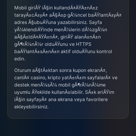
Mobil giriÅŸ iÃ§in kullandÄ±ÄŸÄ±nÄ±z
tarayÄ±cÄ±yÄ± aÃ§Ä±p gÃ¼ncel baÄŸlantÄ±yÄ±
adres Ã§ubuÄŸuna yazabilirsiniz. Sayfa
yÃ¼klendiÄŸinde menÃ¼lerin dÃ¼zgÃ¼n
aÃ§Ä±ldÄ±ÄŸÄ±nÄ±, giriÅŸ alanÄ±nÄ±n
gÃ¶rÃ¼nÃ¼r olduÄŸunu ve HTTPS
baÄŸlantÄ±sÄ±nÄ±n aktif olduÄŸunu kontrol
edin.
Oturum aÃ§tÄ±ktan sonra kupon ekranÄ±,
canlÄ± casino, kripto yatÄ±rÄ±m sayfalarÄ± ve
destek menÃ¼sÃ¼ mobil gÃ¶rÃ¼nÃ¼me
uyumlu ÅŸekilde kullanÄ±labilir. SÄ±k eriÅŸim
iÃ§in sayfayÄ± ana ekrana veya favorilere
ekleyebilirsiniz.