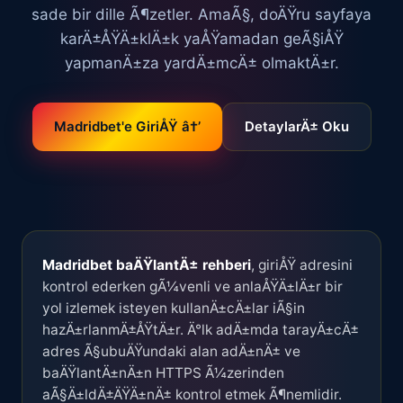
sade bir dille Ã¶zetler. AmaÃ§, doÄŸru sayfaya
karÄ±ÅŸÄ±klÄ±k yaÅŸamadan geÃ§iÅŸ
yapmanÄ±za yardÄ±mcÄ± olmaktÄ±r.
Madridbet'e GiriÅŸ â†’
DetaylarÄ± Oku
Madridbet baÄŸlantÄ± rehberi
, giriÅŸ adresini
kontrol ederken gÃ¼venli ve anlaÅŸÄ±lÄ±r bir
yol izlemek isteyen kullanÄ±cÄ±lar iÃ§in
hazÄ±rlanmÄ±ÅŸtÄ±r. Ä°lk adÄ±mda tarayÄ±cÄ±
adres Ã§ubuÄŸundaki alan adÄ±nÄ± ve
baÄŸlantÄ±nÄ±n HTTPS Ã¼zerinden
aÃ§Ä±ldÄ±ÄŸÄ±nÄ± kontrol etmek Ã¶nemlidir.