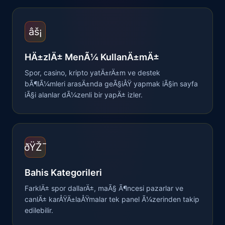
âš¡
HÄ±zlÄ± MenÃ¼ KullanÄ±mÄ±
Spor, casino, kripto yatÄ±rÄ±m ve destek
bÃ¶lÃ¼mleri arasÄ±nda geÃ§iÅŸ yapmak iÃ§in sayfa
iÃ§i alanlar dÃ¼zenli bir yapÄ± izler.
ðŸŽ¯
Bahis Kategorileri
FarklÄ± spor dallarÄ±, maÃ§ Ã¶ncesi pazarlar ve
canlÄ± karÅŸÄ±laÅŸmalar tek panel Ã¼zerinden takip
edilebilir.