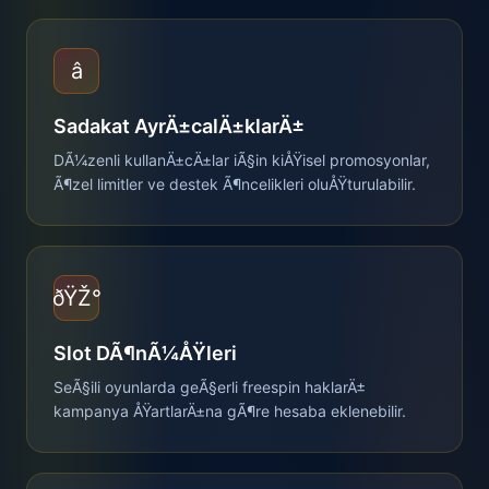
â­
Sadakat AyrÄ±calÄ±klarÄ±
DÃ¼zenli kullanÄ±cÄ±lar iÃ§in kiÅŸisel promosyonlar,
Ã¶zel limitler ve destek Ã¶ncelikleri oluÅŸturulabilir.
ðŸŽ°
Slot DÃ¶nÃ¼ÅŸleri
SeÃ§ili oyunlarda geÃ§erli freespin haklarÄ±
kampanya ÅŸartlarÄ±na gÃ¶re hesaba eklenebilir.