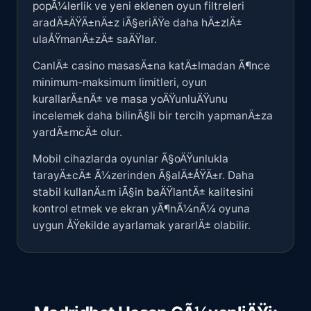
popÃ¼lerlik ve yeni eklenen oyun filtreleri
aradÄ±ÄŸÄ±nÄ±z iÃ§eriÄŸe daha hÄ±zlÄ±
ulaÅŸmanÄ±zÄ± saÄŸlar.
CanlÄ± casino masasÄ±na katÄ±lmadan Ã¶nce
minimum-maksimum limitleri, oyun
kurallarÄ±nÄ± ve masa yoÄŸunluÄŸunu
incelemek daha bilinÃ§li bir tercih yapmanÄ±za
yardÄ±mcÄ± olur.
Mobil cihazlarda oyunlar Ã§oÄŸunlukla
tarayÄ±cÄ± Ã¼zerinden Ã§alÄ±ÅŸÄ±r. Daha
stabil kullanÄ±m iÃ§in baÄŸlantÄ± kalitesini
kontrol etmek ve ekran yÃ¶nÃ¼nÃ¼ oyuna
uygun ÅŸekilde ayarlamak yararlÄ± olabilir.