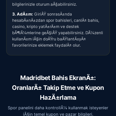
bilgilerinizle oturum aÃ§abilirsiniz.
3. AdÄ±m:
GiriÅŸ sonrasÄ±nda
hesabÄ±nÄ±zdan spor bahisleri, canlÄ± bahis,
casino, kripto yatÄ±rÄ±m ve destek
bÃ¶lÃ¼mlerine geÃ§iÅŸ yapabilirsiniz. DÃ¼zenli
kullanÄ±m iÃ§in doÄŸru baÄŸlantÄ±yÄ±
favorilerinize eklemek faydalÄ± olur.
Madridbet Bahis EkranÄ±:
OranlarÄ± Takip Etme ve Kupon
HazÄ±rlama
Spor panelini daha kontrollÃ¼ kullanmak isteyenler
iÃ§in temel kupon ve pazar bilgileri.