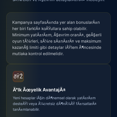
Kampanya sayfasÄ±nda yer alan bonuslarÄ±n
her biri farklÄ± koÅŸullara sahip olabilir.
Minimum yatÄ±rÄ±m, Ã§evrim oranÄ±, geÃ§erli
oyun tÃ¼rleri, sÃ¼re sÄ±nÄ±rÄ± ve maksimum
kazanÃ§ limiti gibi detaylar iÅŸlem Ã¶ncesinde
mutlaka kontrol edilmelidir.
ðŸŽ
Ä°lk Ãœyelik AvantajÄ±
Yeni hesaplar iÃ§in dÃ¶nemsel olarak yatÄ±rÄ±m
desteÄŸi veya Ã¼cretsiz dÃ¶nÃ¼ÅŸ fÄ±rsatlarÄ±
tanÄ±mlanabilir.