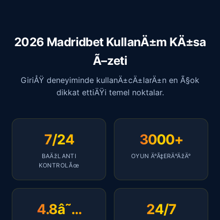
2026 Madridbet KullanÄ±m KÄ±sa
Ã–zeti
GiriÅŸ deneyiminde kullanÄ±cÄ±larÄ±n en Ã§ok
dikkat ettiÄŸi temel noktalar.
7/24
3000+
BAÄžLANTI
OYUN Ä°Ã‡ERÄ°ÄžÄ°
KONTROLÃœ
4.8â˜…
24/7