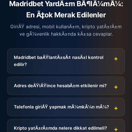
Madridbet YardÄ±m BÃ¶lÃ¼mÃ¼:
En Ã‡ok Merak Edilenler
GiriÅŸ adresi, mobil kullanÄ±m, kripto yatÄ±rÄ±m
ve gÃ¼venlik hakkÄ±nda kÄ±sa cevaplar.
Madridbet baÄŸlantÄ±sÄ± nasÄ±l kontrol
edilir?
Adres deÄŸiÅŸince hesabÄ±m etkilenir mi?
Telefonla giriÅŸ yapmak mÃ¼mkÃ¼n mÃ¼?
Kripto yatÄ±rÄ±mda nelere dikkat edilmeli?