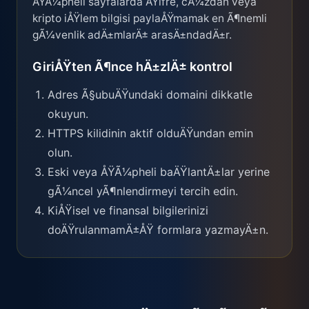
ÅŸÃ¼pheli sayfalarda ÅŸifre, cÃ¼zdan veya
kripto iÅŸlem bilgisi paylaÅŸmamak en Ã¶nemli
gÃ¼venlik adÄ±mlarÄ± arasÄ±ndadÄ±r.
GiriÅŸten Ã¶nce hÄ±zlÄ± kontrol
Adres Ã§ubuÄŸundaki domaini dikkatle
okuyun.
HTTPS kilidinin aktif olduÄŸundan emin
olun.
Eski veya ÅŸÃ¼pheli baÄŸlantÄ±lar yerine
gÃ¼ncel yÃ¶nlendirmeyi tercih edin.
KiÅŸisel ve finansal bilgilerinizi
doÄŸrulanmamÄ±ÅŸ formlara yazmayÄ±n.