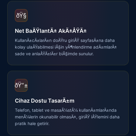
ðŸ§­
Net BaÄŸlantÄ± AkÄ±ÅŸÄ±
KullanÄ±cÄ±larÄ±n doÄŸru giriÅŸ sayfasÄ±na daha
kolay ulaÅŸabilmesi iÃ§in yÃ¶nlendirme adÄ±mlarÄ±
sade ve anlaÅŸÄ±lÄ±r biÃ§imde sunulur.
ðŸ“±
Cihaz Dostu TasarÄ±m
Telefon, tablet ve masaÃ¼stÃ¼ kullanÄ±mlarÄ±nda
menÃ¼lerin okunabilir olmasÄ±, giriÅŸ iÅŸlemini daha
pratik hale getirir.