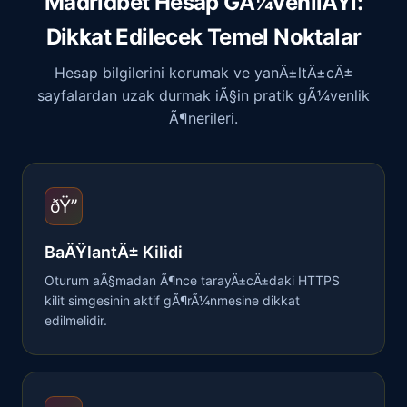
Madridbet Hesap GÃ¼venliÄŸi:
Dikkat Edilecek Temel Noktalar
Hesap bilgilerini korumak ve yanÄ±ltÄ±cÄ±
sayfalardan uzak durmak iÃ§in pratik gÃ¼venlik
Ã¶nerileri.
ðŸ”
BaÄŸlantÄ± Kilidi
Oturum aÃ§madan Ã¶nce tarayÄ±cÄ±daki HTTPS
kilit simgesinin aktif gÃ¶rÃ¼nmesine dikkat
edilmelidir.