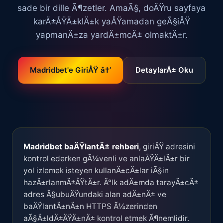
sade bir dille Ã¶zetler. AmaÃ§, doÄŸru sayfaya
karÄ±ÅŸÄ±klÄ±k yaÅŸamadan geÃ§iÅŸ
yapmanÄ±za yardÄ±mcÄ± olmaktÄ±r.
Madridbet'e GiriÅŸ â†’
DetaylarÄ± Oku
Madridbet baÄŸlantÄ± rehberi
, giriÅŸ adresini
kontrol ederken gÃ¼venli ve anlaÅŸÄ±lÄ±r bir
yol izlemek isteyen kullanÄ±cÄ±lar iÃ§in
hazÄ±rlanmÄ±ÅŸtÄ±r. Ä°lk adÄ±mda tarayÄ±cÄ±
adres Ã§ubuÄŸundaki alan adÄ±nÄ± ve
baÄŸlantÄ±nÄ±n HTTPS Ã¼zerinden
aÃ§Ä±ldÄ±ÄŸÄ±nÄ± kontrol etmek Ã¶nemlidir.