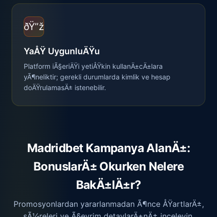
ðŸ”ž
YaÅŸ UygunluÄŸu
Platform iÃ§eriÄŸi yetiÅŸkin kullanÄ±cÄ±lara
yÃ¶neliktir; gerekli durumlarda kimlik ve hesap
doÄŸrulamasÄ± istenebilir.
Madridbet Kampanya AlanÄ±:
BonuslarÄ± Okurken Nelere
BakÄ±lÄ±r?
Promosyonlardan yararlanmadan Ã¶nce ÅŸartlarÄ±,
sÃ¼releri ve Ã§evrim detaylarÄ±nÄ± inceleyin.