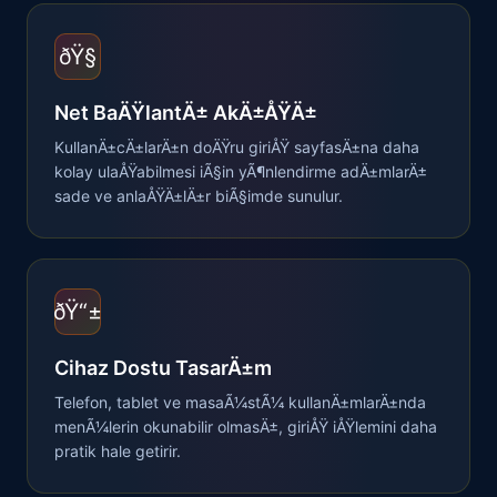
ðŸ§­
Net BaÄŸlantÄ± AkÄ±ÅŸÄ±
KullanÄ±cÄ±larÄ±n doÄŸru giriÅŸ sayfasÄ±na daha
kolay ulaÅŸabilmesi iÃ§in yÃ¶nlendirme adÄ±mlarÄ±
sade ve anlaÅŸÄ±lÄ±r biÃ§imde sunulur.
ðŸ“±
Cihaz Dostu TasarÄ±m
Telefon, tablet ve masaÃ¼stÃ¼ kullanÄ±mlarÄ±nda
menÃ¼lerin okunabilir olmasÄ±, giriÅŸ iÅŸlemini daha
pratik hale getirir.