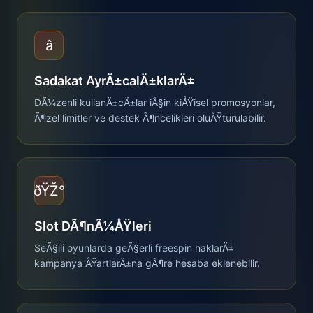
â­
Sadakat AyrÄ±calÄ±klarÄ±
DÃ¼zenli kullanÄ±cÄ±lar iÃ§in kiÅŸisel promosyonlar,
Ã¶zel limitler ve destek Ã¶ncelikleri oluÅŸturulabilir.
ðŸŽ°
Slot DÃ¶nÃ¼ÅŸleri
SeÃ§ili oyunlarda geÃ§erli freespin haklarÄ±
kampanya ÅŸartlarÄ±na gÃ¶re hesaba eklenebilir.