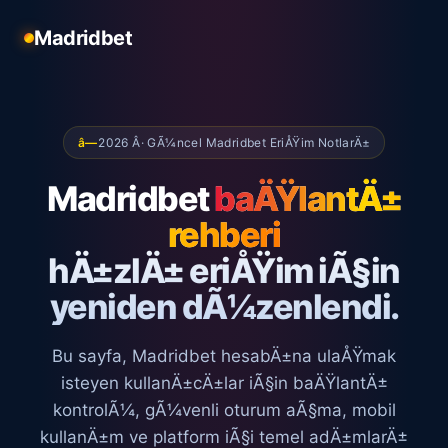
Madridbet
â—
2026 Â· GÃ¼ncel Madridbet EriÅŸim NotlarÄ±
Madridbet
baÄŸlantÄ±
rehberi
hÄ±zlÄ± eriÅŸim iÃ§in
yeniden dÃ¼zenlendi.
Bu sayfa, Madridbet hesabÄ±na ulaÅŸmak
isteyen kullanÄ±cÄ±lar iÃ§in baÄŸlantÄ±
kontrolÃ¼, gÃ¼venli oturum aÃ§ma, mobil
kullanÄ±m ve platform iÃ§i temel adÄ±mlarÄ±