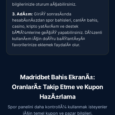
bilgilerinizle oturum aÃ§abilirsiniz.
3. AdÄ±m:
GiriÅŸ sonrasÄ±nda
hesabÄ±nÄ±zdan spor bahisleri, canlÄ± bahis,
casino, kripto yatÄ±rÄ±m ve destek
bÃ¶lÃ¼mlerine geÃ§iÅŸ yapabilirsiniz. DÃ¼zenli
kullanÄ±m iÃ§in doÄŸru baÄŸlantÄ±yÄ±
favorilerinize eklemek faydalÄ± olur.
Madridbet Bahis EkranÄ±:
OranlarÄ± Takip Etme ve Kupon
HazÄ±rlama
Spor panelini daha kontrollÃ¼ kullanmak isteyenler
iÃ§in temel kupon ve pazar bilgileri.