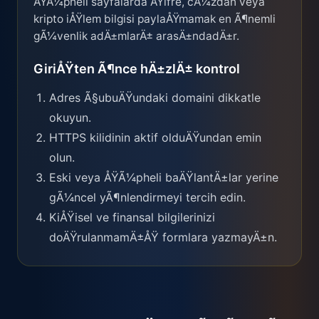
ÅŸÃ¼pheli sayfalarda ÅŸifre, cÃ¼zdan veya
kripto iÅŸlem bilgisi paylaÅŸmamak en Ã¶nemli
gÃ¼venlik adÄ±mlarÄ± arasÄ±ndadÄ±r.
GiriÅŸten Ã¶nce hÄ±zlÄ± kontrol
Adres Ã§ubuÄŸundaki domaini dikkatle
okuyun.
HTTPS kilidinin aktif olduÄŸundan emin
olun.
Eski veya ÅŸÃ¼pheli baÄŸlantÄ±lar yerine
gÃ¼ncel yÃ¶nlendirmeyi tercih edin.
KiÅŸisel ve finansal bilgilerinizi
doÄŸrulanmamÄ±ÅŸ formlara yazmayÄ±n.