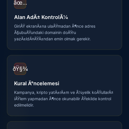
âœ…
Alan AdÄ± KontrolÃ¼
GiriÅŸ ekranÄ±na ulaÅŸmadan Ã¶nce adres
Ã§ubuÄŸundaki domainin doÄŸru
yazÄ±ldÄ±ÄŸÄ±ndan emin olmak gerekir.
ðŸ§¾
Kural Ä°ncelemesi
Kampanya, kripto yatÄ±rÄ±m ve Ã¼yelik koÅŸullarÄ±
iÅŸlem yapmadan Ã¶nce okunabilir ÅŸekilde kontrol
edilmelidir.