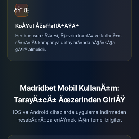
ðŸ“Œ
KoÅŸul ÅžeffaflÄ±ÄŸÄ±
Her bonusun sÃ¼resi, Ã§evrim kuralÄ± ve kullanÄ±m
sÄ±nÄ±rÄ± kampanya detaylarÄ±nda aÃ§Ä±kÃ§a
gÃ¶rÃ¼lmelidir.
Madridbet Mobil KullanÄ±m:
TarayÄ±cÄ± Ãœzerinden GiriÅŸ
iOS ve Android cihazlarda uygulama indirmeden
hesabÄ±nÄ±za eriÅŸmek iÃ§in temel bilgiler.