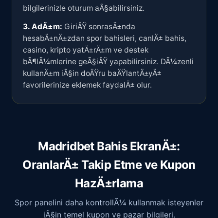
bilgilerinizle oturum aÃ§abilirsiniz.
3. AdÄ±m:
GiriÅŸ sonrasÄ±nda
hesabÄ±nÄ±zdan spor bahisleri, canlÄ± bahis,
casino, kripto yatÄ±rÄ±m ve destek
bÃ¶lÃ¼mlerine geÃ§iÅŸ yapabilirsiniz. DÃ¼zenli
kullanÄ±m iÃ§in doÄŸru baÄŸlantÄ±yÄ±
favorilerinize eklemek faydalÄ± olur.
Madridbet Bahis EkranÄ±:
OranlarÄ± Takip Etme ve Kupon
HazÄ±rlama
Spor panelini daha kontrollÃ¼ kullanmak isteyenler
iÃ§in temel kupon ve pazar bilgileri.