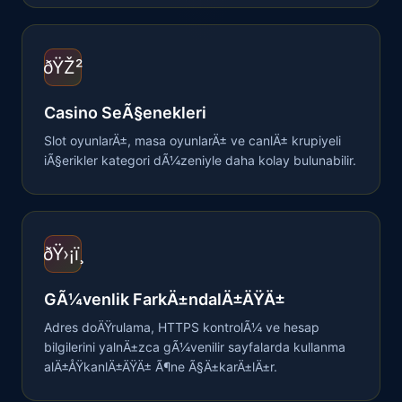
ðŸŽ²
Casino SeÃ§enekleri
Slot oyunlarÄ±, masa oyunlarÄ± ve canlÄ± krupiyeli
iÃ§erikler kategori dÃ¼zeniyle daha kolay bulunabilir.
ðŸ›¡ï¸
GÃ¼venlik FarkÄ±ndalÄ±ÄŸÄ±
Adres doÄŸrulama, HTTPS kontrolÃ¼ ve hesap
bilgilerini yalnÄ±zca gÃ¼venilir sayfalarda kullanma
alÄ±ÅŸkanlÄ±ÄŸÄ± Ã¶ne Ã§Ä±karÄ±lÄ±r.