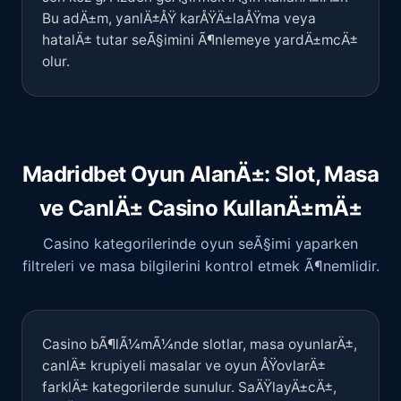
Bu adÄ±m, yanlÄ±ÅŸ karÅŸÄ±laÅŸma veya
hatalÄ± tutar seÃ§imini Ã¶nlemeye yardÄ±mcÄ±
olur.
Madridbet Oyun AlanÄ±: Slot, Masa
ve CanlÄ± Casino KullanÄ±mÄ±
Casino kategorilerinde oyun seÃ§imi yaparken
filtreleri ve masa bilgilerini kontrol etmek Ã¶nemlidir.
Casino bÃ¶lÃ¼mÃ¼nde slotlar, masa oyunlarÄ±,
canlÄ± krupiyeli masalar ve oyun ÅŸovlarÄ±
farklÄ± kategorilerde sunulur. SaÄŸlayÄ±cÄ±,