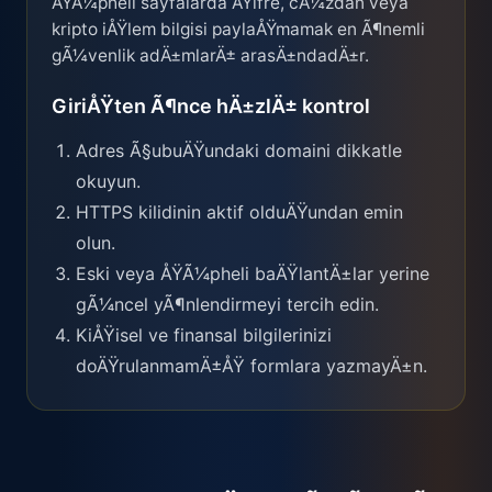
ÅŸÃ¼pheli sayfalarda ÅŸifre, cÃ¼zdan veya
kripto iÅŸlem bilgisi paylaÅŸmamak en Ã¶nemli
gÃ¼venlik adÄ±mlarÄ± arasÄ±ndadÄ±r.
GiriÅŸten Ã¶nce hÄ±zlÄ± kontrol
Adres Ã§ubuÄŸundaki domaini dikkatle
okuyun.
HTTPS kilidinin aktif olduÄŸundan emin
olun.
Eski veya ÅŸÃ¼pheli baÄŸlantÄ±lar yerine
gÃ¼ncel yÃ¶nlendirmeyi tercih edin.
KiÅŸisel ve finansal bilgilerinizi
doÄŸrulanmamÄ±ÅŸ formlara yazmayÄ±n.