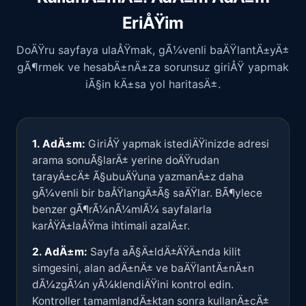
EriÅŸim
DoÄŸru sayfaya ulaÅŸmak, gÃ¼venli baÄŸlantÄ±yÄ±
gÃ¶rmek ve hesabÄ±nÄ±za sorunsuz giriÅŸ yapmak
iÃ§in kÄ±sa yol haritasÄ±.
1. AdÄ±m:
GiriÅŸ yapmak istediÄŸinizde adresi
arama sonuÃ§larÄ± yerine doÄŸrudan
tarayÄ±cÄ± Ã§ubuÄŸuna yazmanÄ±z daha
gÃ¼venli bir baÅŸlangÄ±Ã§ saÄŸlar. BÃ¶ylece
benzer gÃ¶rÃ¼nÃ¼mlÃ¼ sayfalarla
karÅŸÄ±laÅŸma ihtimali azalÄ±r.
2. AdÄ±m:
Sayfa aÃ§Ä±ldÄ±ÄŸÄ±nda kilit
simgesini, alan adÄ±nÄ± ve baÄŸlantÄ±nÄ±n
dÃ¼zgÃ¼n yÃ¼klendiÄŸini kontrol edin.
Kontroller tamamlandÄ±ktan sonra kullanÄ±cÄ±