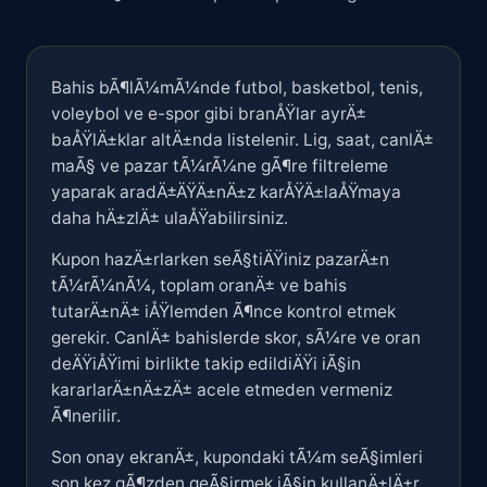
Bahis bÃ¶lÃ¼mÃ¼nde futbol, basketbol, tenis,
voleybol ve e-spor gibi branÅŸlar ayrÄ±
baÅŸlÄ±klar altÄ±nda listelenir. Lig, saat, canlÄ±
maÃ§ ve pazar tÃ¼rÃ¼ne gÃ¶re filtreleme
yaparak aradÄ±ÄŸÄ±nÄ±z karÅŸÄ±laÅŸmaya
daha hÄ±zlÄ± ulaÅŸabilirsiniz.
Kupon hazÄ±rlarken seÃ§tiÄŸiniz pazarÄ±n
tÃ¼rÃ¼nÃ¼, toplam oranÄ± ve bahis
tutarÄ±nÄ± iÅŸlemden Ã¶nce kontrol etmek
gerekir. CanlÄ± bahislerde skor, sÃ¼re ve oran
deÄŸiÅŸimi birlikte takip edildiÄŸi iÃ§in
kararlarÄ±nÄ±zÄ± acele etmeden vermeniz
Ã¶nerilir.
Son onay ekranÄ±, kupondaki tÃ¼m seÃ§imleri
son kez gÃ¶zden geÃ§irmek iÃ§in kullanÄ±lÄ±r.