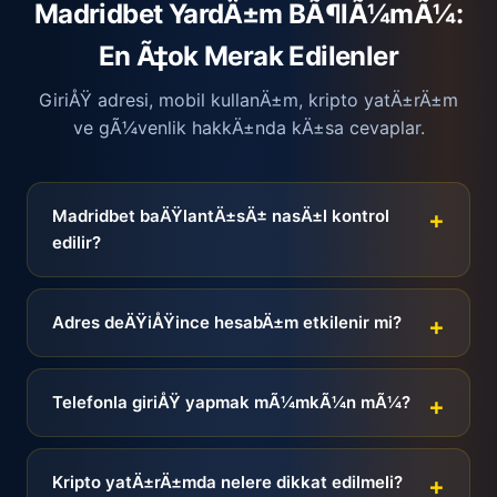
Madridbet YardÄ±m BÃ¶lÃ¼mÃ¼:
En Ã‡ok Merak Edilenler
GiriÅŸ adresi, mobil kullanÄ±m, kripto yatÄ±rÄ±m
ve gÃ¼venlik hakkÄ±nda kÄ±sa cevaplar.
Madridbet baÄŸlantÄ±sÄ± nasÄ±l kontrol
edilir?
Adres deÄŸiÅŸince hesabÄ±m etkilenir mi?
Telefonla giriÅŸ yapmak mÃ¼mkÃ¼n mÃ¼?
Kripto yatÄ±rÄ±mda nelere dikkat edilmeli?