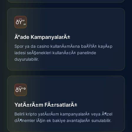
ðŸ”„
Ä°ade KampanyalarÄ±
Spor ya da casino kullanÄ±mÄ±na baÄŸlÄ± kayÄ±p
iadesi seÃ§enekleri kullanÄ±cÄ± panelinde
duyurulabilir.
ðŸ’°
YatÄ±rÄ±m FÄ±rsatlarÄ±
Belirli kripto yatÄ±rÄ±m kampanyalarÄ± veya Ã¶zel
dÃ¶nemler iÃ§in ek bakiye avantajlarÄ± sunulabilir.