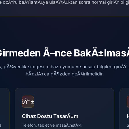
 doÄŸru baÄŸlantÄ±ya ulaÅŸtÄ±ktan sonra normal giriÅŸ bilgile
Girmeden Ã–nce BakÄ±lmas
, gÃ¼venlik simgesi, cihaz uyumu ve hesap bilgileri giriÅŸ
hÄ±zlÄ±ca gÃ¶zden geÃ§irilmelidir.
ðŸ“±
Cihaz Dostu TasarÄ±m
a
Telefon, tablet ve masaÃ¼stÃ¼
S