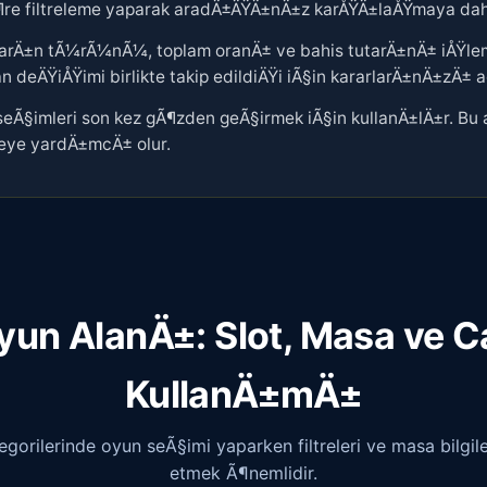
e filtreleme yaparak aradÄ±ÄŸÄ±nÄ±z karÅŸÄ±laÅŸmaya daha 
zarÄ±n tÃ¼rÃ¼nÃ¼, toplam oranÄ± ve bahis tutarÄ±nÄ± iÅŸlem
n deÄŸiÅŸimi birlikte takip edildiÄŸi iÃ§in kararlarÄ±nÄ±zÄ± 
eÃ§imleri son kez gÃ¶zden geÃ§irmek iÃ§in kullanÄ±lÄ±r. B
meye yardÄ±mcÄ± olur.
yun AlanÄ±: Slot, Masa ve C
KullanÄ±mÄ±
gorilerinde oyun seÃ§imi yaparken filtreleri ve masa bilgile
etmek Ã¶nemlidir.