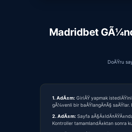
Madridbet GÃ¼n
DoÄŸru sa
1. AdÄ±m:
GiriÅŸ yapmak istediÄŸi
gÃ¼venli bir baÅŸlangÄ±Ã§ saÄŸlar.
2. AdÄ±m:
Sayfa aÃ§Ä±ldÄ±ÄŸÄ±nda k
Kontroller tamamlandÄ±ktan sonra kul