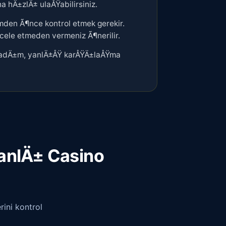
hÄ±zlÄ± ulaÅŸabilirsiniz.
den Ã¶nce kontrol etmek gerekir.
acele etmeden vermeniz Ã¶nerilir.
u adÄ±m, yanlÄ±ÅŸ karÅŸÄ±laÅŸma
anlÄ± Casino
rini kontrol