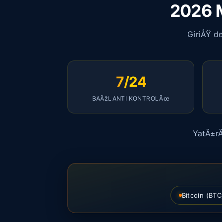
2026 
GiriÅŸ d
7/24
BAÄžLANTI KONTROLÃœ
YatÄ±rÄ
Bitcoin (BTC