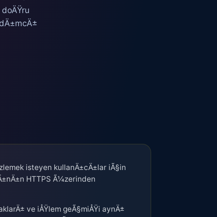
, doÄŸru
ardÄ±mcÄ±
izlemek isteyen kullanÄ±cÄ±lar iÃ§in
tÄ±nÄ±n HTTPS Ã¼zerinden
aklarÄ± ve iÅŸlem geÃ§miÅŸi aynÄ±