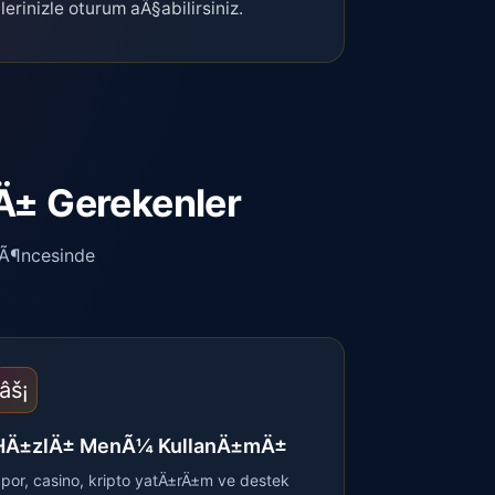
rinizle oturum aÃ§abilirsiniz.
Ä± Gerekenler
 Ã¶ncesinde
âš¡
HÄ±zlÄ± MenÃ¼ KullanÄ±mÄ±
por, casino, kripto yatÄ±rÄ±m ve destek