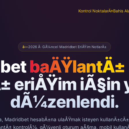
Kontrol NoktalarÄ±
Bahis A
â—
2026 Â· GÃ¼ncel Madridbet EriÅŸim NotlarÄ±
dbet
baÄŸlantÄ± 
± eriÅŸim iÃ§in 
dÃ¼zenlendi.
a, Madridbet hesabÄ±na ulaÅŸmak isteyen kullanÄ±cÄ±l
ntÄ± kontrolÃ¼, gÃ¼venli oturum aÃ§ma, mobil kulla