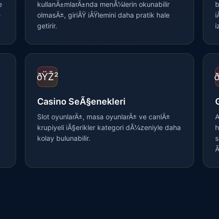
e
kullanÄ±mlarÄ±nda menÃ¼lerin okunabilir
b
e
olmasÄ±, giriÅŸ iÅŸlemini daha pratik hale
i
getirir.
i
ðŸŽ²
ð
Casino SeÃ§enekleri
Slot oyunlarÄ±, masa oyunlarÄ± ve canlÄ±
A
krupiyeli iÃ§erikler kategori dÃ¼zeniyle daha
h
kolay bulunabilir.
s
Ã