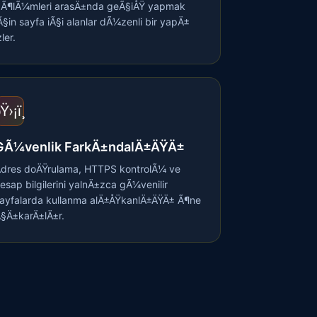
Ã¶lÃ¼mleri arasÄ±nda geÃ§iÅŸ yapmak
Ã§in sayfa iÃ§i alanlar dÃ¼zenli bir yapÄ±
zler.
Ÿ›¡ï¸
GÃ¼venlik FarkÄ±ndalÄ±ÄŸÄ±
dres doÄŸrulama, HTTPS kontrolÃ¼ ve
esap bilgilerini yalnÄ±zca gÃ¼venilir
ayfalarda kullanma alÄ±ÅŸkanlÄ±ÄŸÄ± Ã¶ne
§Ä±karÄ±lÄ±r.