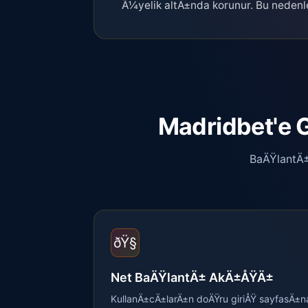
Ã¼yelik altÄ±nda korunur. Bu nedenle
Madridbet'e 
BaÄŸlantÄ±
ðŸ§­
Net BaÄŸlantÄ± AkÄ±ÅŸÄ±
KullanÄ±cÄ±larÄ±n doÄŸru giriÅŸ sayfasÄ±n