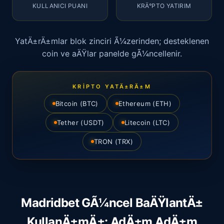
KULLANICI PUANI
KRÄ°PTO YATIRIM
YatÄ±rÄ±mlar blok zinciri Ã¼zerinden; desteklenen
coin ve aÄŸlar panelde gÃ¼ncellenir.
KRIPTO YATÄ±RÄ±M
Bitcoin (BTC)
Ethereum (ETH)
Tether (USDT)
Litecoin (LTC)
TRON (TRX)
Madridbet GÃ¼ncel BaÄŸlantÄ±
KullanÄ±mÄ±: AdÄ±m AdÄ±m