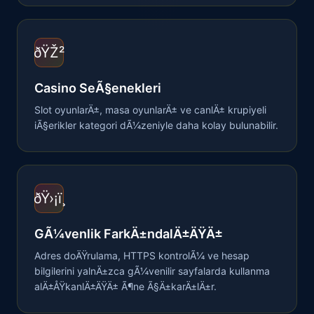
ðŸŽ²
Casino SeÃ§enekleri
Slot oyunlarÄ±, masa oyunlarÄ± ve canlÄ± krupiyeli
iÃ§erikler kategori dÃ¼zeniyle daha kolay bulunabilir.
ðŸ›¡ï¸
GÃ¼venlik FarkÄ±ndalÄ±ÄŸÄ±
Adres doÄŸrulama, HTTPS kontrolÃ¼ ve hesap
bilgilerini yalnÄ±zca gÃ¼venilir sayfalarda kullanma
alÄ±ÅŸkanlÄ±ÄŸÄ± Ã¶ne Ã§Ä±karÄ±lÄ±r.