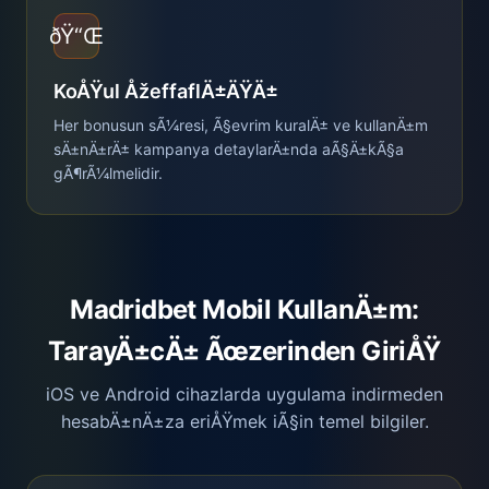
ðŸ“Œ
KoÅŸul ÅžeffaflÄ±ÄŸÄ±
Her bonusun sÃ¼resi, Ã§evrim kuralÄ± ve kullanÄ±m
sÄ±nÄ±rÄ± kampanya detaylarÄ±nda aÃ§Ä±kÃ§a
gÃ¶rÃ¼lmelidir.
Madridbet Mobil KullanÄ±m:
TarayÄ±cÄ± Ãœzerinden GiriÅŸ
iOS ve Android cihazlarda uygulama indirmeden
hesabÄ±nÄ±za eriÅŸmek iÃ§in temel bilgiler.