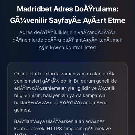
Madridbet Adres DoÄŸrulama:
GÃ¼venilir SayfayÄ± AyÄ±rt Etme
Adres deÄŸiÅŸikliklerinin yaÅŸandÄ±ÄŸÄ±
dÃ¶nemlerde doÄŸru baÄŸlantÄ±yÄ± tanÄ±mak
iÃ§in kÄ±sa kontrol listesi.
Online platformlarda zaman zaman alan adÄ±
yenilemeleri gÃ¶rÃ¼lebilir. Bu durum genellikle
eriÅŸim dÃ¼zenlemeleriyle ilgilidir ve Ã¼yelik
bilgilerinizin, bakiyenizin ya da kampanya
haklarÄ±nÄ±zÄ±n deÄŸiÅŸtiÄŸi anlamÄ±na
gelmez.
BaÄŸlantÄ±ya ulaÅŸÄ±rken alan adÄ±nÄ±
kontrol etmek, HTTPS simgesini gÃ¶rmek ve