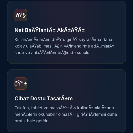
ðŸ§­
Net BaÄŸlantÄ± AkÄ±ÅŸÄ±
KullanÄ±cÄ±larÄ±n doÄŸru giriÅŸ sayfasÄ±na daha
kolay ulaÅŸabilmesi iÃ§in yÃ¶nlendirme adÄ±mlarÄ±
sade ve anlaÅŸÄ±lÄ±r biÃ§imde sunulur.
ðŸ“±
Cihaz Dostu TasarÄ±m
Telefon, tablet ve masaÃ¼stÃ¼ kullanÄ±mlarÄ±nda
menÃ¼lerin okunabilir olmasÄ±, giriÅŸ iÅŸlemini daha
pratik hale getirir.