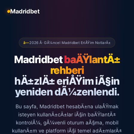
Madridbet
â—
2026 Â· GÃ¼ncel Madridbet EriÅŸim NotlarÄ±
Madridbet
baÄŸlantÄ±
rehberi
hÄ±zlÄ± eriÅŸim iÃ§in
yeniden dÃ¼zenlendi.
Bu sayfa, Madridbet hesabÄ±na ulaÅŸmak
isteyen kullanÄ±cÄ±lar iÃ§in baÄŸlantÄ±
kontrolÃ¼, gÃ¼venli oturum aÃ§ma, mobil
kullanÄ±m ve platform iÃ§i temel adÄ±mlarÄ±