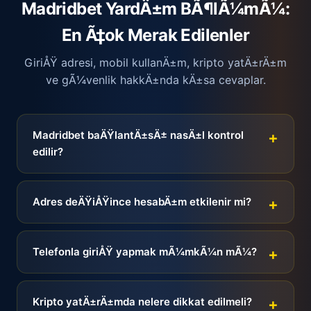
Madridbet YardÄ±m BÃ¶lÃ¼mÃ¼:
En Ã‡ok Merak Edilenler
GiriÅŸ adresi, mobil kullanÄ±m, kripto yatÄ±rÄ±m
ve gÃ¼venlik hakkÄ±nda kÄ±sa cevaplar.
Madridbet baÄŸlantÄ±sÄ± nasÄ±l kontrol
edilir?
Adres deÄŸiÅŸince hesabÄ±m etkilenir mi?
Telefonla giriÅŸ yapmak mÃ¼mkÃ¼n mÃ¼?
Kripto yatÄ±rÄ±mda nelere dikkat edilmeli?