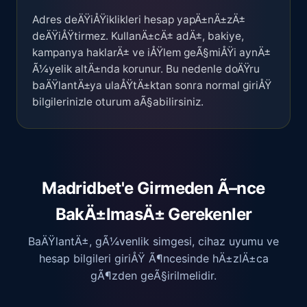
Adres deÄŸiÅŸiklikleri hesap yapÄ±nÄ±zÄ±
deÄŸiÅŸtirmez. KullanÄ±cÄ± adÄ±, bakiye,
kampanya haklarÄ± ve iÅŸlem geÃ§miÅŸi aynÄ±
Ã¼yelik altÄ±nda korunur. Bu nedenle doÄŸru
baÄŸlantÄ±ya ulaÅŸtÄ±ktan sonra normal giriÅŸ
bilgilerinizle oturum aÃ§abilirsiniz.
Madridbet'e Girmeden Ã–nce
BakÄ±lmasÄ± Gerekenler
BaÄŸlantÄ±, gÃ¼venlik simgesi, cihaz uyumu ve
hesap bilgileri giriÅŸ Ã¶ncesinde hÄ±zlÄ±ca
gÃ¶zden geÃ§irilmelidir.