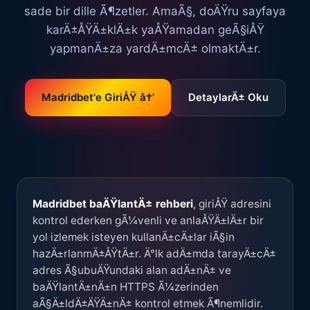
sade bir dille Ã¶zetler. AmaÃ§, doÄŸru sayfaya
karÄ±ÅŸÄ±klÄ±k yaÅŸamadan geÃ§iÅŸ
yapmanÄ±za yardÄ±mcÄ± olmaktÄ±r.
Madridbet'e GiriÅŸ â†’
DetaylarÄ± Oku
Madridbet baÄŸlantÄ± rehberi
, giriÅŸ adresini
kontrol ederken gÃ¼venli ve anlaÅŸÄ±lÄ±r bir
yol izlemek isteyen kullanÄ±cÄ±lar iÃ§in
hazÄ±rlanmÄ±ÅŸtÄ±r. Ä°lk adÄ±mda tarayÄ±cÄ±
adres Ã§ubuÄŸundaki alan adÄ±nÄ± ve
baÄŸlantÄ±nÄ±n HTTPS Ã¼zerinden
aÃ§Ä±ldÄ±ÄŸÄ±nÄ± kontrol etmek Ã¶nemlidir.