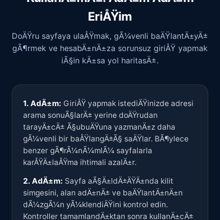
EriÅŸim
DoÄŸru sayfaya ulaÅŸmak, gÃ¼venli baÄŸlantÄ±yÄ±
gÃ¶rmek ve hesabÄ±nÄ±za sorunsuz giriÅŸ yapmak
iÃ§in kÄ±sa yol haritasÄ±.
1. AdÄ±m:
GiriÅŸ yapmak istediÄŸinizde adresi
arama sonuÃ§larÄ± yerine doÄŸrudan
tarayÄ±cÄ± Ã§ubuÄŸuna yazmanÄ±z daha
gÃ¼venli bir baÅŸlangÄ±Ã§ saÄŸlar. BÃ¶ylece
benzer gÃ¶rÃ¼nÃ¼mlÃ¼ sayfalarla
karÅŸÄ±laÅŸma ihtimali azalÄ±r.
2. AdÄ±m:
Sayfa aÃ§Ä±ldÄ±ÄŸÄ±nda kilit
simgesini, alan adÄ±nÄ± ve baÄŸlantÄ±nÄ±n
dÃ¼zgÃ¼n yÃ¼klendiÄŸini kontrol edin.
Kontroller tamamlandÄ±ktan sonra kullanÄ±cÄ±