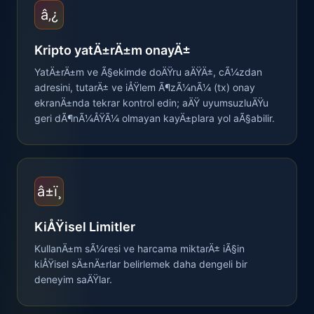
â‚¿
Kripto yatÄ±rÄ±m onayÄ±
YatÄ±rÄ±m ve Ã§ekimde doÄŸru aÄŸÄ±, cÃ¼zdan
adresini, tutarÄ± ve iÅŸlem Ã¶zÃ¼nÃ¼ (tx) onay
ekranÄ±nda tekrar kontrol edin; aÄŸ uyumsuzluÄŸu
geri dÃ¶nÃ¼ÅŸÃ¼ olmayan kayÄ±plara yol aÃ§abilir.
â±ï¸
KiÅŸisel Limitler
KullanÄ±m sÃ¼resi ve harcama miktarÄ± iÃ§in
kiÅŸisel sÄ±nÄ±rlar belirlemek daha dengeli bir
deneyim saÄŸlar.