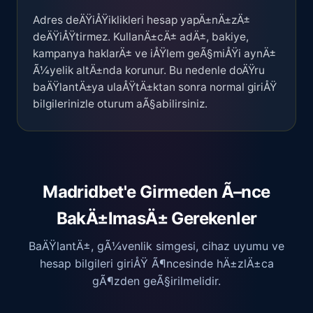
Adres deÄŸiÅŸiklikleri hesap yapÄ±nÄ±zÄ±
deÄŸiÅŸtirmez. KullanÄ±cÄ± adÄ±, bakiye,
kampanya haklarÄ± ve iÅŸlem geÃ§miÅŸi aynÄ±
Ã¼yelik altÄ±nda korunur. Bu nedenle doÄŸru
baÄŸlantÄ±ya ulaÅŸtÄ±ktan sonra normal giriÅŸ
bilgilerinizle oturum aÃ§abilirsiniz.
Madridbet'e Girmeden Ã–nce
BakÄ±lmasÄ± Gerekenler
BaÄŸlantÄ±, gÃ¼venlik simgesi, cihaz uyumu ve
hesap bilgileri giriÅŸ Ã¶ncesinde hÄ±zlÄ±ca
gÃ¶zden geÃ§irilmelidir.