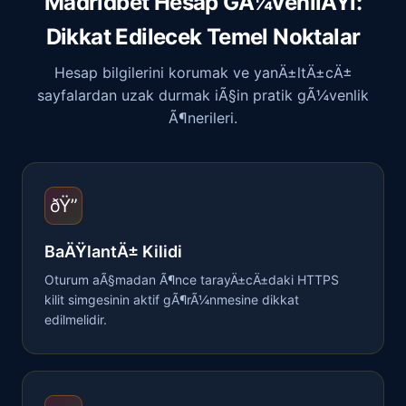
Madridbet Hesap GÃ¼venliÄŸi:
Dikkat Edilecek Temel Noktalar
Hesap bilgilerini korumak ve yanÄ±ltÄ±cÄ±
sayfalardan uzak durmak iÃ§in pratik gÃ¼venlik
Ã¶nerileri.
ðŸ”
BaÄŸlantÄ± Kilidi
Oturum aÃ§madan Ã¶nce tarayÄ±cÄ±daki HTTPS
kilit simgesinin aktif gÃ¶rÃ¼nmesine dikkat
edilmelidir.