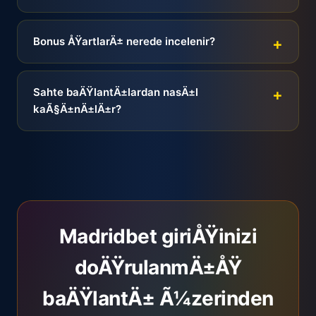
Bonus ÅŸartlarÄ± nerede incelenir?
Sahte baÄŸlantÄ±lardan nasÄ±l
kaÃ§Ä±nÄ±lÄ±r?
Madridbet giriÅŸinizi
doÄŸrulanmÄ±ÅŸ
baÄŸlantÄ± Ã¼zerinden