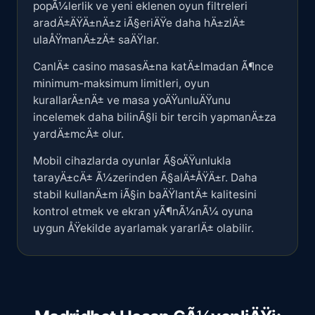
popÃ¼lerlik ve yeni eklenen oyun filtreleri
aradÄ±ÄŸÄ±nÄ±z iÃ§eriÄŸe daha hÄ±zlÄ±
ulaÅŸmanÄ±zÄ± saÄŸlar.
CanlÄ± casino masasÄ±na katÄ±lmadan Ã¶nce
minimum-maksimum limitleri, oyun
kurallarÄ±nÄ± ve masa yoÄŸunluÄŸunu
incelemek daha bilinÃ§li bir tercih yapmanÄ±za
yardÄ±mcÄ± olur.
Mobil cihazlarda oyunlar Ã§oÄŸunlukla
tarayÄ±cÄ± Ã¼zerinden Ã§alÄ±ÅŸÄ±r. Daha
stabil kullanÄ±m iÃ§in baÄŸlantÄ± kalitesini
kontrol etmek ve ekran yÃ¶nÃ¼nÃ¼ oyuna
uygun ÅŸekilde ayarlamak yararlÄ± olabilir.