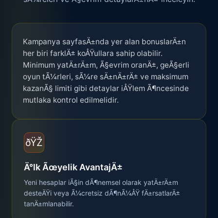
Kampanya sayfasÄ±nda yer alan bonuslarÄ±n
her biri farklÄ± koÅŸullara sahip olabilir.
Minimum yatÄ±rÄ±m, Ã§evrim oranÄ±, geÃ§erli
oyun tÃ¼rleri, sÃ¼re sÄ±nÄ±rÄ± ve maksimum
kazanÃ§ limiti gibi detaylar iÅŸlem Ã¶ncesinde
mutlaka kontrol edilmelidir.
ðŸŽ
Ä°lk Ãœyelik AvantajÄ±
Yeni hesaplar iÃ§in dÃ¶nemsel olarak yatÄ±rÄ±m
desteÄŸi veya Ã¼cretsiz dÃ¶nÃ¼ÅŸ fÄ±rsatlarÄ±
tanÄ±mlanabilir.