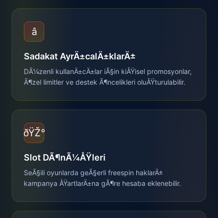
â­
Sadakat AyrÄ±calÄ±klarÄ±
DÃ¼zenli kullanÄ±cÄ±lar iÃ§in kiÅŸisel promosyonlar,
Ã¶zel limitler ve destek Ã¶ncelikleri oluÅŸturulabilir.
ðŸŽ°
Slot DÃ¶nÃ¼ÅŸleri
SeÃ§ili oyunlarda geÃ§erli freespin haklarÄ±
kampanya ÅŸartlarÄ±na gÃ¶re hesaba eklenebilir.