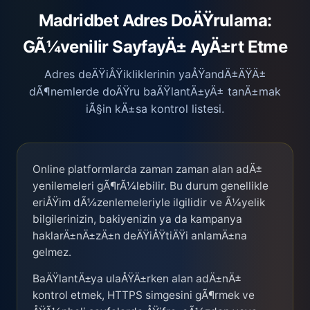
Madridbet Adres DoÄŸrulama:
GÃ¼venilir SayfayÄ± AyÄ±rt Etme
Adres deÄŸiÅŸikliklerinin yaÅŸandÄ±ÄŸÄ±
dÃ¶nemlerde doÄŸru baÄŸlantÄ±yÄ± tanÄ±mak
iÃ§in kÄ±sa kontrol listesi.
Online platformlarda zaman zaman alan adÄ±
yenilemeleri gÃ¶rÃ¼lebilir. Bu durum genellikle
eriÅŸim dÃ¼zenlemeleriyle ilgilidir ve Ã¼yelik
bilgilerinizin, bakiyenizin ya da kampanya
haklarÄ±nÄ±zÄ±n deÄŸiÅŸtiÄŸi anlamÄ±na
gelmez.
BaÄŸlantÄ±ya ulaÅŸÄ±rken alan adÄ±nÄ±
kontrol etmek, HTTPS simgesini gÃ¶rmek ve