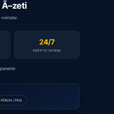
Ã–zeti
noktalar.
24/7
KRÄ°PTO YATIRIM
 panelde
TRON (TRX)