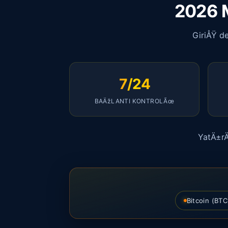
2026 
GiriÅŸ d
7/24
BAÄžLANTI KONTROLÃœ
YatÄ±rÄ
Bitcoin (BTC