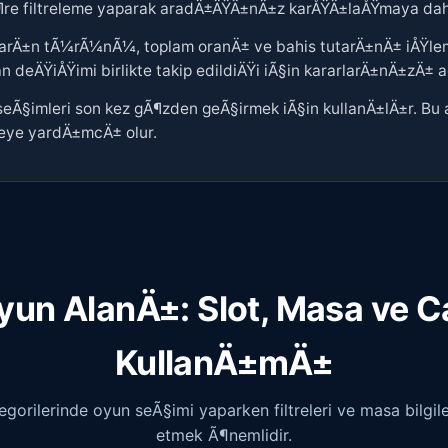
e filtreleme yaparak aradÄ±ÄŸÄ±nÄ±z karÅŸÄ±laÅŸmaya daha 
zarÄ±n tÃ¼rÃ¼nÃ¼, toplam oranÄ± ve bahis tutarÄ±nÄ± iÅŸlem
n deÄŸiÅŸimi birlikte takip edildiÄŸi iÃ§in kararlarÄ±nÄ±zÄ± 
eÃ§imleri son kez gÃ¶zden geÃ§irmek iÃ§in kullanÄ±lÄ±r. B
meye yardÄ±mcÄ± olur.
yun AlanÄ±: Slot, Masa ve C
KullanÄ±mÄ±
gorilerinde oyun seÃ§imi yaparken filtreleri ve masa bilgile
etmek Ã¶nemlidir.