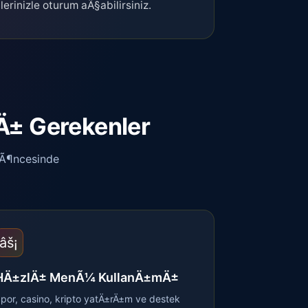
rinizle oturum aÃ§abilirsiniz.
Ä± Gerekenler
 Ã¶ncesinde
âš¡
HÄ±zlÄ± MenÃ¼ KullanÄ±mÄ±
por, casino, kripto yatÄ±rÄ±m ve destek