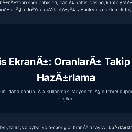
Ä±nÄ±zdan spor bahisleri, canlÄ± bahis, casino, kripto yat
lanÄ±m iÃ§in doÄŸru baÄŸlantÄ±yÄ± favorilerinize eklemek fay
is EkranÄ±: OranlarÄ± Takip
HazÄ±rlama
lini daha kontrollÃ¼ kullanmak isteyenler iÃ§in temel kupo
bilgileri.
, tenis, voleybol ve e-spor gibi branÅŸlar ayrÄ± baÅŸlÄ±klar a