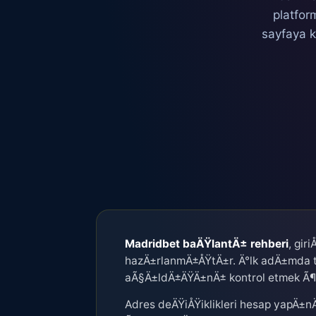
platfor
sayfaya 
Madridbet baÄŸlantÄ± rehberi
, gir
hazÄ±rlanmÄ±ÅŸtÄ±r. Ä°lk adÄ±mda
aÃ§Ä±ldÄ±ÄŸÄ±nÄ± kontrol etmek Ã¶n
Adres deÄŸiÅŸiklikleri hesap yapÄ±