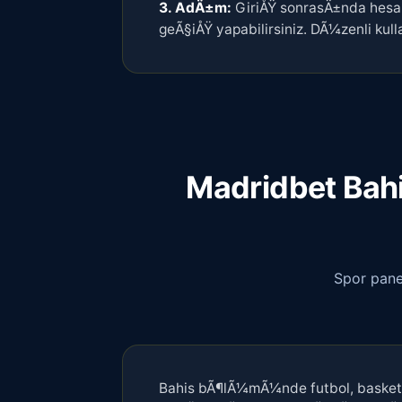
3. AdÄ±m:
GiriÅŸ sonrasÄ±nda hesab
geÃ§iÅŸ yapabilirsiniz. DÃ¼zenli kul
Madridbet Bah
Spor pane
Bahis bÃ¶lÃ¼mÃ¼nde futbol, basketbol