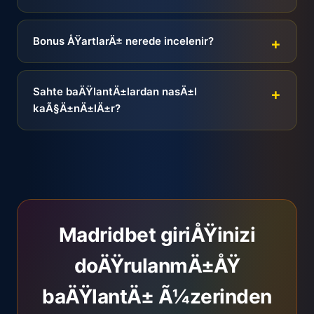
Bonus ÅŸartlarÄ± nerede incelenir?
Sahte baÄŸlantÄ±lardan nasÄ±l
kaÃ§Ä±nÄ±lÄ±r?
Madridbet giriÅŸinizi
doÄŸrulanmÄ±ÅŸ
baÄŸlantÄ± Ã¼zerinden