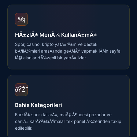
âš¡
HÄ±zlÄ± MenÃ¼ KullanÄ±mÄ±
Spor, casino, kripto yatÄ±rÄ±m ve destek
bÃ¶lÃ¼mleri arasÄ±nda geÃ§iÅŸ yapmak iÃ§in sayfa
iÃ§i alanlar dÃ¼zenli bir yapÄ± izler.
ðŸŽ¯
Bahis Kategorileri
FarklÄ± spor dallarÄ±, maÃ§ Ã¶ncesi pazarlar ve
canlÄ± karÅŸÄ±laÅŸmalar tek panel Ã¼zerinden takip
edilebilir.