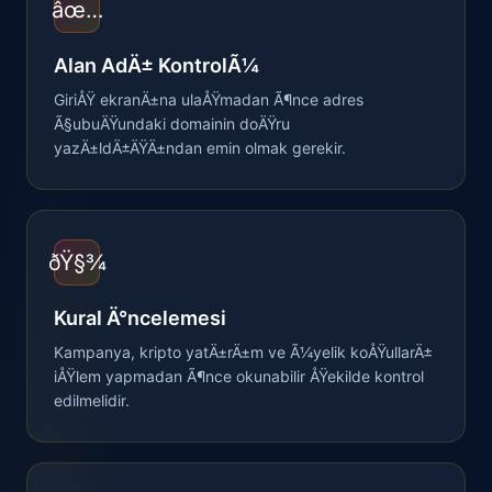
âœ…
Alan AdÄ± KontrolÃ¼
GiriÅŸ ekranÄ±na ulaÅŸmadan Ã¶nce adres
Ã§ubuÄŸundaki domainin doÄŸru
yazÄ±ldÄ±ÄŸÄ±ndan emin olmak gerekir.
ðŸ§¾
Kural Ä°ncelemesi
Kampanya, kripto yatÄ±rÄ±m ve Ã¼yelik koÅŸullarÄ±
iÅŸlem yapmadan Ã¶nce okunabilir ÅŸekilde kontrol
edilmelidir.