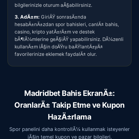
bilgilerinizle oturum aÃ§abilirsiniz.
3. AdÄ±m:
GiriÅŸ sonrasÄ±nda
hesabÄ±nÄ±zdan spor bahisleri, canlÄ± bahis,
casino, kripto yatÄ±rÄ±m ve destek
bÃ¶lÃ¼mlerine geÃ§iÅŸ yapabilirsiniz. DÃ¼zenli
kullanÄ±m iÃ§in doÄŸru baÄŸlantÄ±yÄ±
favorilerinize eklemek faydalÄ± olur.
Madridbet Bahis EkranÄ±:
OranlarÄ± Takip Etme ve Kupon
HazÄ±rlama
Spor panelini daha kontrollÃ¼ kullanmak isteyenler
iÃ§in temel kupon ve pazar bilgileri.