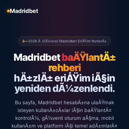
Madridbet
â—
2026 Â· GÃ¼ncel Madridbet EriÅŸim NotlarÄ±
Madridbet
baÄŸlantÄ±
rehberi
hÄ±zlÄ± eriÅŸim iÃ§in
yeniden dÃ¼zenlendi.
Bu sayfa, Madridbet hesabÄ±na ulaÅŸmak
isteyen kullanÄ±cÄ±lar iÃ§in baÄŸlantÄ±
kontrolÃ¼, gÃ¼venli oturum aÃ§ma, mobil
kullanÄ±m ve platform iÃ§i temel adÄ±mlarÄ±