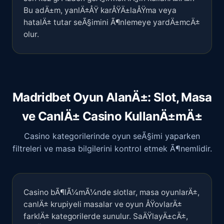
Bu adÄ±m, yanlÄ±ÅŸ karÅŸÄ±laÅŸma veya
hatalÄ± tutar seÃ§imini Ã¶nlemeye yardÄ±mcÄ±
olur.
Madridbet Oyun AlanÄ±: Slot, Masa
ve CanlÄ± Casino KullanÄ±mÄ±
Casino kategorilerinde oyun seÃ§imi yaparken
filtreleri ve masa bilgilerini kontrol etmek Ã¶nemlidir.
Casino bÃ¶lÃ¼mÃ¼nde slotlar, masa oyunlarÄ±,
canlÄ± krupiyeli masalar ve oyun ÅŸovlarÄ±
farklÄ± kategorilerde sunulur. SaÄŸlayÄ±cÄ±,