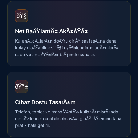
ðŸ§­
Net BaÄŸlantÄ± AkÄ±ÅŸÄ±
KullanÄ±cÄ±larÄ±n doÄŸru giriÅŸ sayfasÄ±na daha
kolay ulaÅŸabilmesi iÃ§in yÃ¶nlendirme adÄ±mlarÄ±
sade ve anlaÅŸÄ±lÄ±r biÃ§imde sunulur.
ðŸ“±
Cihaz Dostu TasarÄ±m
Telefon, tablet ve masaÃ¼stÃ¼ kullanÄ±mlarÄ±nda
menÃ¼lerin okunabilir olmasÄ±, giriÅŸ iÅŸlemini daha
pratik hale getirir.