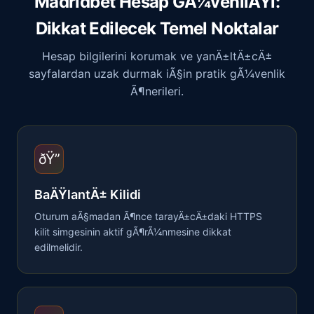
Madridbet Hesap GÃ¼venliÄŸi:
Dikkat Edilecek Temel Noktalar
Hesap bilgilerini korumak ve yanÄ±ltÄ±cÄ±
sayfalardan uzak durmak iÃ§in pratik gÃ¼venlik
Ã¶nerileri.
ðŸ”
BaÄŸlantÄ± Kilidi
Oturum aÃ§madan Ã¶nce tarayÄ±cÄ±daki HTTPS
kilit simgesinin aktif gÃ¶rÃ¼nmesine dikkat
edilmelidir.