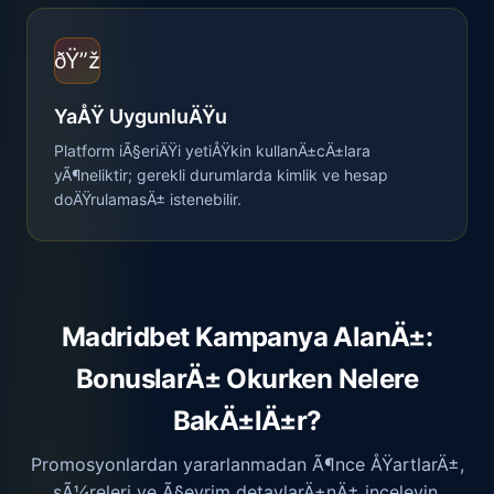
ðŸ”ž
YaÅŸ UygunluÄŸu
Platform iÃ§eriÄŸi yetiÅŸkin kullanÄ±cÄ±lara
yÃ¶neliktir; gerekli durumlarda kimlik ve hesap
doÄŸrulamasÄ± istenebilir.
Madridbet Kampanya AlanÄ±:
BonuslarÄ± Okurken Nelere
BakÄ±lÄ±r?
Promosyonlardan yararlanmadan Ã¶nce ÅŸartlarÄ±,
sÃ¼releri ve Ã§evrim detaylarÄ±nÄ± inceleyin.