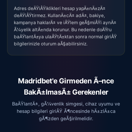
Adres deÄŸiÅŸiklikleri hesap yapÄ±nÄ±zÄ±
deÄŸiÅŸtirmez. KullanÄ±cÄ± adÄ±, bakiye,
kampanya haklarÄ± ve iÅŸlem geÃ§miÅŸi aynÄ±
Ã¼yelik altÄ±nda korunur. Bu nedenle doÄŸru
baÄŸlantÄ±ya ulaÅŸtÄ±ktan sonra normal giriÅŸ
bilgilerinizle oturum aÃ§abilirsiniz.
Madridbet'e Girmeden Ã–nce
BakÄ±lmasÄ± Gerekenler
BaÄŸlantÄ±, gÃ¼venlik simgesi, cihaz uyumu ve
hesap bilgileri giriÅŸ Ã¶ncesinde hÄ±zlÄ±ca
gÃ¶zden geÃ§irilmelidir.