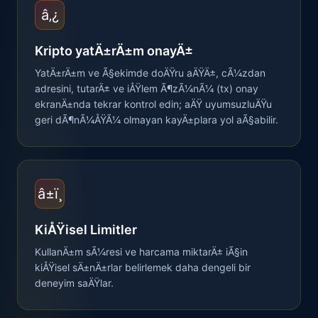
â‚¿
Kripto yatÄ±rÄ±m onayÄ±
YatÄ±rÄ±m ve Ã§ekimde doÄŸru aÄŸÄ±, cÃ¼zdan
adresini, tutarÄ± ve iÅŸlem Ã¶zÃ¼nÃ¼ (tx) onay
ekranÄ±nda tekrar kontrol edin; aÄŸ uyumsuzluÄŸu
geri dÃ¶nÃ¼ÅŸÃ¼ olmayan kayÄ±plara yol aÃ§abilir.
â±ï¸
KiÅŸisel Limitler
KullanÄ±m sÃ¼resi ve harcama miktarÄ± iÃ§in
kiÅŸisel sÄ±nÄ±rlar belirlemek daha dengeli bir
deneyim saÄŸlar.