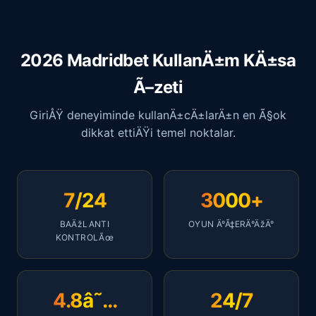
2026 Madridbet KullanÄ±m KÄ±sa
Ã–zeti
GiriÅŸ deneyiminde kullanÄ±cÄ±larÄ±n en Ã§ok
dikkat ettiÄŸi temel noktalar.
7/24
3000+
BAÄžLANTI
OYUN Ä°Ã‡ERÄ°ÄžÄ°
KONTROLÃœ
4.8â˜…
24/7