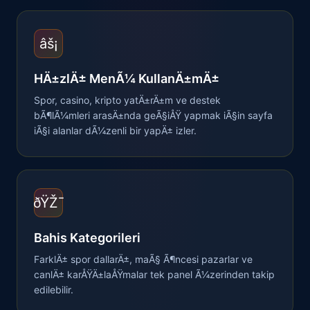
âš¡
HÄ±zlÄ± MenÃ¼ KullanÄ±mÄ±
Spor, casino, kripto yatÄ±rÄ±m ve destek
bÃ¶lÃ¼mleri arasÄ±nda geÃ§iÅŸ yapmak iÃ§in sayfa
iÃ§i alanlar dÃ¼zenli bir yapÄ± izler.
ðŸŽ¯
Bahis Kategorileri
FarklÄ± spor dallarÄ±, maÃ§ Ã¶ncesi pazarlar ve
canlÄ± karÅŸÄ±laÅŸmalar tek panel Ã¼zerinden takip
edilebilir.