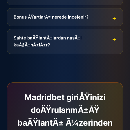
Bonus ÅŸartlarÄ± nerede incelenir?
Sahte baÄŸlantÄ±lardan nasÄ±l
kaÃ§Ä±nÄ±lÄ±r?
Madridbet giriÅŸinizi
doÄŸrulanmÄ±ÅŸ
baÄŸlantÄ± Ã¼zerinden