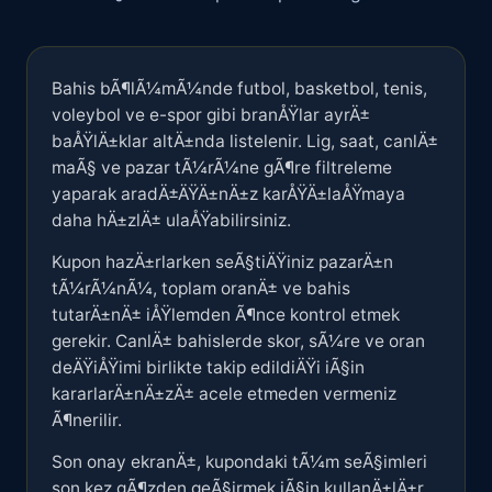
Bahis bÃ¶lÃ¼mÃ¼nde futbol, basketbol, tenis,
voleybol ve e-spor gibi branÅŸlar ayrÄ±
baÅŸlÄ±klar altÄ±nda listelenir. Lig, saat, canlÄ±
maÃ§ ve pazar tÃ¼rÃ¼ne gÃ¶re filtreleme
yaparak aradÄ±ÄŸÄ±nÄ±z karÅŸÄ±laÅŸmaya
daha hÄ±zlÄ± ulaÅŸabilirsiniz.
Kupon hazÄ±rlarken seÃ§tiÄŸiniz pazarÄ±n
tÃ¼rÃ¼nÃ¼, toplam oranÄ± ve bahis
tutarÄ±nÄ± iÅŸlemden Ã¶nce kontrol etmek
gerekir. CanlÄ± bahislerde skor, sÃ¼re ve oran
deÄŸiÅŸimi birlikte takip edildiÄŸi iÃ§in
kararlarÄ±nÄ±zÄ± acele etmeden vermeniz
Ã¶nerilir.
Son onay ekranÄ±, kupondaki tÃ¼m seÃ§imleri
son kez gÃ¶zden geÃ§irmek iÃ§in kullanÄ±lÄ±r.