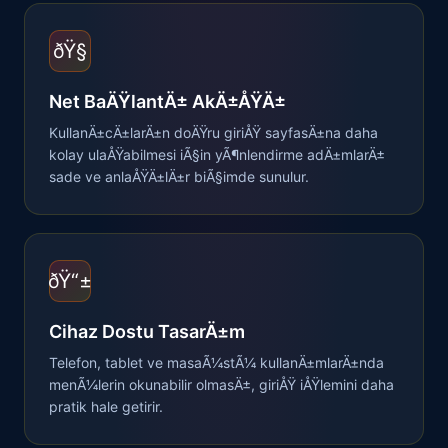
ðŸ§­
Net BaÄŸlantÄ± AkÄ±ÅŸÄ±
KullanÄ±cÄ±larÄ±n doÄŸru giriÅŸ sayfasÄ±na daha
kolay ulaÅŸabilmesi iÃ§in yÃ¶nlendirme adÄ±mlarÄ±
sade ve anlaÅŸÄ±lÄ±r biÃ§imde sunulur.
ðŸ“±
Cihaz Dostu TasarÄ±m
Telefon, tablet ve masaÃ¼stÃ¼ kullanÄ±mlarÄ±nda
menÃ¼lerin okunabilir olmasÄ±, giriÅŸ iÅŸlemini daha
pratik hale getirir.