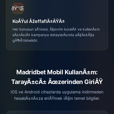
ðŸ“Œ
KoÅŸul ÅžeffaflÄ±ÄŸÄ±
Her bonusun sÃ¼resi, Ã§evrim kuralÄ± ve kullanÄ±m
sÄ±nÄ±rÄ± kampanya detaylarÄ±nda aÃ§Ä±kÃ§a
gÃ¶rÃ¼lmelidir.
Madridbet Mobil KullanÄ±m:
TarayÄ±cÄ± Ãœzerinden GiriÅŸ
iOS ve Android cihazlarda uygulama indirmeden
hesabÄ±nÄ±za eriÅŸmek iÃ§in temel bilgiler.