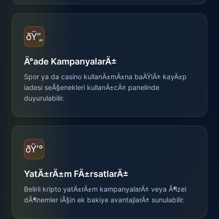
ðŸ”„
Ä°ade KampanyalarÄ±
Spor ya da casino kullanÄ±mÄ±na baÄŸlÄ± kayÄ±p
iadesi seÃ§enekleri kullanÄ±cÄ± panelinde
duyurulabilir.
ðŸ’°
YatÄ±rÄ±m FÄ±rsatlarÄ±
Belirli kripto yatÄ±rÄ±m kampanyalarÄ± veya Ã¶zel
dÃ¶nemler iÃ§in ek bakiye avantajlarÄ± sunulabilir.