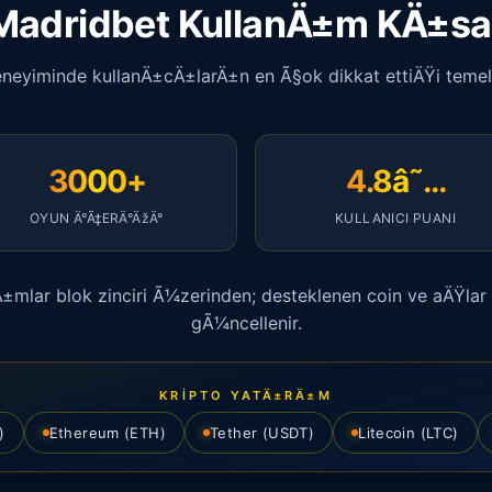
Madridbet KullanÄ±m KÄ±sa 
eneyiminde kullanÄ±cÄ±larÄ±n en Ã§ok dikkat ettiÄŸi temel 
3000+
4.8â˜…
OYUN Ä°Ã‡ERÄ°ÄžÄ°
KULLANICI PUANI
±mlar blok zinciri Ã¼zerinden; desteklenen coin ve aÄŸlar
gÃ¼ncellenir.
KRIPTO YATÄ±RÄ±M
)
Ethereum (ETH)
Tether (USDT)
Litecoin (LTC)