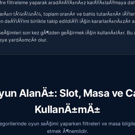
e filtreleme yaparak aradÄ±ÄŸÄ±nÄ±z karÅŸÄ±laÅŸmaya daha 
zarÄ±n tÃ¼rÃ¼nÃ¼, toplam oranÄ± ve bahis tutarÄ±nÄ± iÅŸlem
n deÄŸiÅŸimi birlikte takip edildiÄŸi iÃ§in kararlarÄ±nÄ±zÄ± 
eÃ§imleri son kez gÃ¶zden geÃ§irmek iÃ§in kullanÄ±lÄ±r. B
meye yardÄ±mcÄ± olur.
yun AlanÄ±: Slot, Masa ve C
KullanÄ±mÄ±
gorilerinde oyun seÃ§imi yaparken filtreleri ve masa bilgile
etmek Ã¶nemlidir.