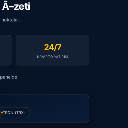
Ã–zeti
noktalar.
24/7
KRÄ°PTO YATIRIM
 panelde
TRON (TRX)