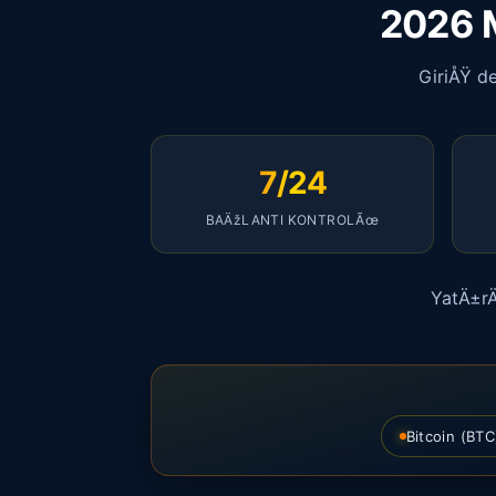
2026 
GiriÅŸ d
7/24
BAÄžLANTI KONTROLÃœ
YatÄ±rÄ
Bitcoin (BTC