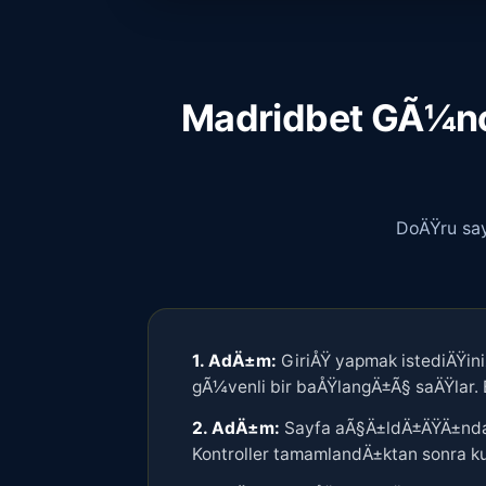
Madridbet GÃ¼n
DoÄŸru sa
1. AdÄ±m:
GiriÅŸ yapmak istediÄŸi
gÃ¼venli bir baÅŸlangÄ±Ã§ saÄŸlar.
2. AdÄ±m:
Sayfa aÃ§Ä±ldÄ±ÄŸÄ±nda k
Kontroller tamamlandÄ±ktan sonra kul