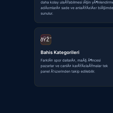
daha kolay ulaÅŸabilmesi iÃ§in yÃ¶nlendirm
adÄ±mlarÄ± sade ve anlaÅŸÄ±lÄ±r biÃ§imd
sunulur.
ðŸŽ¯
Bahis Kategorileri
FarklÄ± spor dallarÄ±, maÃ§ Ã¶ncesi
pazarlar ve canlÄ± karÅŸÄ±laÅŸmalar tek
panel Ã¼zerinden takip edilebilir.