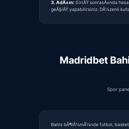
3. AdÄ±m:
GiriÅŸ sonrasÄ±nda hesab
geÃ§iÅŸ yapabilirsiniz. DÃ¼zenli kul
Madridbet Bah
Spor pane
Bahis bÃ¶lÃ¼mÃ¼nde futbol, basketbol