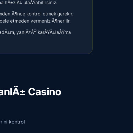
hÄ±zlÄ± ulaÅŸabilirsiniz.
den Ã¶nce kontrol etmek gerekir.
acele etmeden vermeniz Ã¶nerilir.
u adÄ±m, yanlÄ±ÅŸ karÅŸÄ±laÅŸma
anlÄ± Casino
rini kontrol