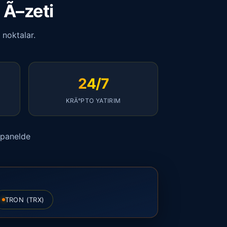
Ã–zeti
noktalar.
24/7
KRÄ°PTO YATIRIM
 panelde
TRON (TRX)