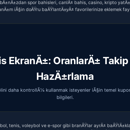
Ä±nÄ±zdan spor bahisleri, canlÄ± bahis, casino, kripto yat
lanÄ±m iÃ§in doÄŸru baÄŸlantÄ±yÄ± favorilerinize eklemek fay
is EkranÄ±: OranlarÄ± Takip
HazÄ±rlama
lini daha kontrollÃ¼ kullanmak isteyenler iÃ§in temel kupo
bilgileri.
, tenis, voleybol ve e-spor gibi branÅŸlar ayrÄ± baÅŸlÄ±klar a