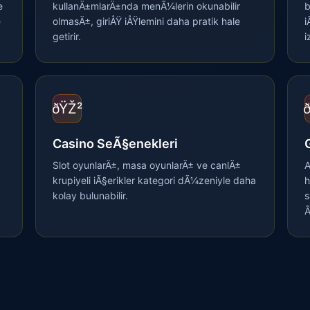
e
kullanÄ±mlarÄ±nda menÃ¼lerin okunabilir
b
e
olmasÄ±, giriÅŸ iÅŸlemini daha pratik hale
i
getirir.
i
ðŸŽ²
ð
Casino SeÃ§enekleri
Slot oyunlarÄ±, masa oyunlarÄ± ve canlÄ±
A
krupiyeli iÃ§erikler kategori dÃ¼zeniyle daha
h
kolay bulunabilir.
s
Ã