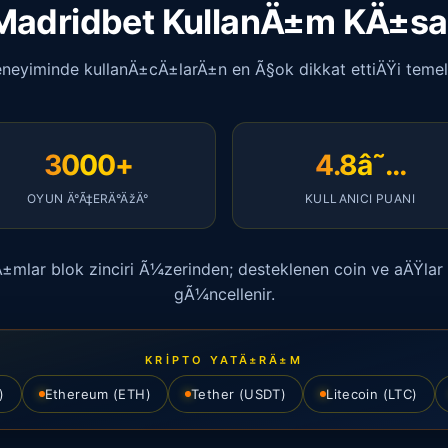
Madridbet KullanÄ±m KÄ±sa 
eneyiminde kullanÄ±cÄ±larÄ±n en Ã§ok dikkat ettiÄŸi temel 
3000+
4.8â˜…
OYUN Ä°Ã‡ERÄ°ÄžÄ°
KULLANICI PUANI
±mlar blok zinciri Ã¼zerinden; desteklenen coin ve aÄŸlar
gÃ¼ncellenir.
KRIPTO YATÄ±RÄ±M
)
Ethereum (ETH)
Tether (USDT)
Litecoin (LTC)