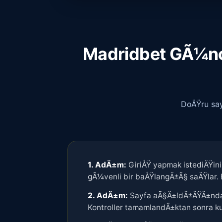
Madridbet GÃ¼n
DoÄŸru sa
1. AdÄ±m:
GiriÅŸ yapmak istediÄŸi
gÃ¼venli bir baÅŸlangÄ±Ã§ saÄŸlar.
2. AdÄ±m:
Sayfa aÃ§Ä±ldÄ±ÄŸÄ±nda k
Kontroller tamamlandÄ±ktan sonra kul