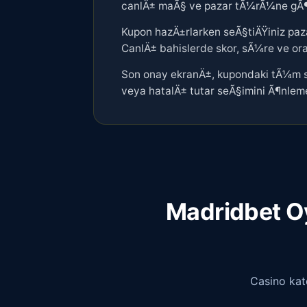
canlÄ± maÃ§ ve pazar tÃ¼rÃ¼ne gÃ¶r
Kupon hazÄ±rlarken seÃ§tiÄŸiniz pa
CanlÄ± bahislerde skor, sÃ¼re ve ora
Son onay ekranÄ±, kupondaki tÃ¼m s
veya hatalÄ± tutar seÃ§imini Ã¶nle
Madridbet O
Casino kate