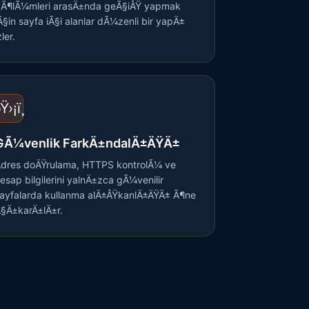
Ã¶lÃ¼mleri arasÄ±nda geÃ§iÅŸ yapmak
Ã§in sayfa iÃ§i alanlar dÃ¼zenli bir yapÄ±
zler.
Ÿ›¡ï¸
GÃ¼venlik FarkÄ±ndalÄ±ÄŸÄ±
dres doÄŸrulama, HTTPS kontrolÃ¼ ve
esap bilgilerini yalnÄ±zca gÃ¼venilir
ayfalarda kullanma alÄ±ÅŸkanlÄ±ÄŸÄ± Ã¶ne
§Ä±karÄ±lÄ±r.