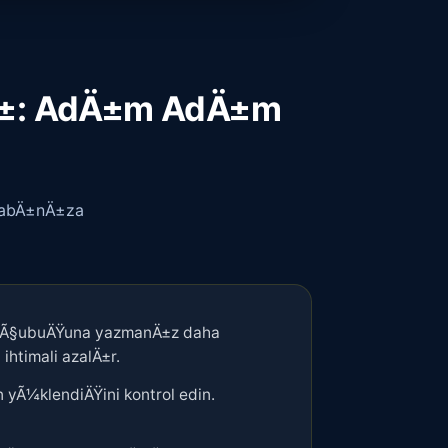
Ä±: AdÄ±m AdÄ±m
sabÄ±nÄ±za
Ä± Ã§ubuÄŸuna yazmanÄ±z daha
htimali azalÄ±r.
yÃ¼klendiÄŸini kontrol edin.