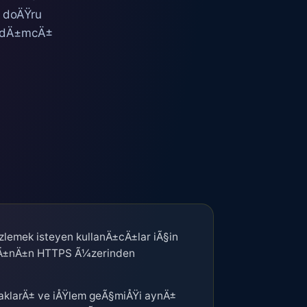
, doÄŸru
ardÄ±mcÄ±
izlemek isteyen kullanÄ±cÄ±lar iÃ§in
tÄ±nÄ±n HTTPS Ã¼zerinden
aklarÄ± ve iÅŸlem geÃ§miÅŸi aynÄ±