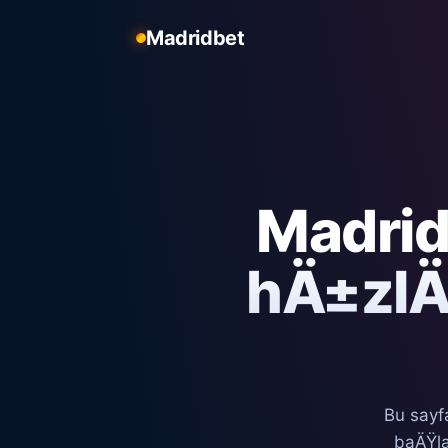
Madridbet
Madri
hÄ±zlÄ
Bu sayf
baÄŸla