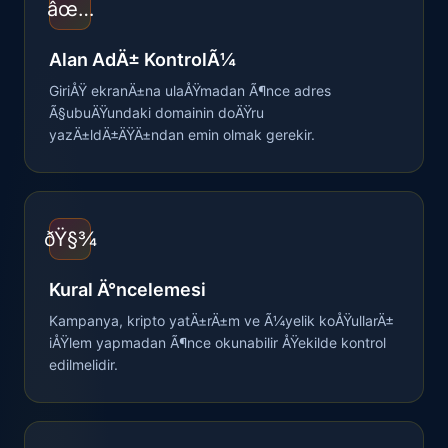
âœ…
Alan AdÄ± KontrolÃ¼
GiriÅŸ ekranÄ±na ulaÅŸmadan Ã¶nce adres
Ã§ubuÄŸundaki domainin doÄŸru
yazÄ±ldÄ±ÄŸÄ±ndan emin olmak gerekir.
ðŸ§¾
Kural Ä°ncelemesi
Kampanya, kripto yatÄ±rÄ±m ve Ã¼yelik koÅŸullarÄ±
iÅŸlem yapmadan Ã¶nce okunabilir ÅŸekilde kontrol
edilmelidir.