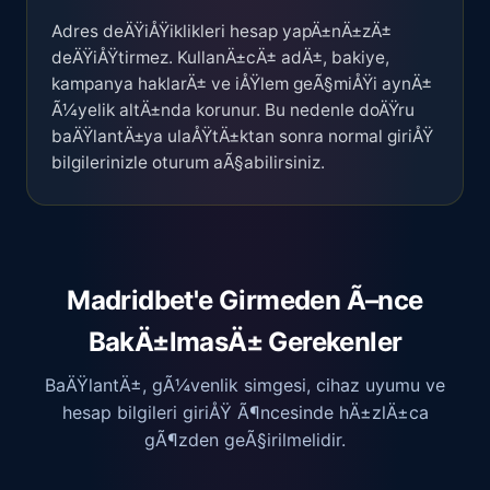
Adres deÄŸiÅŸiklikleri hesap yapÄ±nÄ±zÄ±
deÄŸiÅŸtirmez. KullanÄ±cÄ± adÄ±, bakiye,
kampanya haklarÄ± ve iÅŸlem geÃ§miÅŸi aynÄ±
Ã¼yelik altÄ±nda korunur. Bu nedenle doÄŸru
baÄŸlantÄ±ya ulaÅŸtÄ±ktan sonra normal giriÅŸ
bilgilerinizle oturum aÃ§abilirsiniz.
Madridbet'e Girmeden Ã–nce
BakÄ±lmasÄ± Gerekenler
BaÄŸlantÄ±, gÃ¼venlik simgesi, cihaz uyumu ve
hesap bilgileri giriÅŸ Ã¶ncesinde hÄ±zlÄ±ca
gÃ¶zden geÃ§irilmelidir.