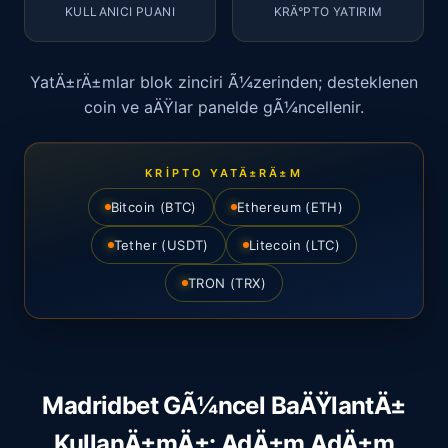
KULLANICI PUANI
KRÄ°PTO YATIRIM
YatÄ±rÄ±mlar blok zinciri Ã¼zerinden; desteklenen
coin ve aÄŸlar panelde gÃ¼ncellenir.
KRIPTO YATÄ±RÄ±M
Bitcoin (BTC)
Ethereum (ETH)
Tether (USDT)
Litecoin (LTC)
TRON (TRX)
Madridbet GÃ¼ncel BaÄŸlantÄ±
KullanÄ±mÄ±: AdÄ±m AdÄ±m