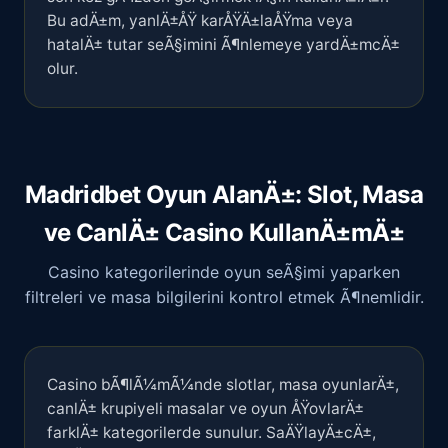
Bu adÄ±m, yanlÄ±ÅŸ karÅŸÄ±laÅŸma veya
hatalÄ± tutar seÃ§imini Ã¶nlemeye yardÄ±mcÄ±
olur.
Madridbet Oyun AlanÄ±: Slot, Masa
ve CanlÄ± Casino KullanÄ±mÄ±
Casino kategorilerinde oyun seÃ§imi yaparken
filtreleri ve masa bilgilerini kontrol etmek Ã¶nemlidir.
Casino bÃ¶lÃ¼mÃ¼nde slotlar, masa oyunlarÄ±,
canlÄ± krupiyeli masalar ve oyun ÅŸovlarÄ±
farklÄ± kategorilerde sunulur. SaÄŸlayÄ±cÄ±,