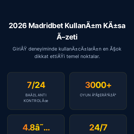
2026 Madridbet KullanÄ±m KÄ±sa
Ã–zeti
GiriÅŸ deneyiminde kullanÄ±cÄ±larÄ±n en Ã§ok
dikkat ettiÄŸi temel noktalar.
7/24
3000+
BAÄžLANTI
OYUN Ä°Ã‡ERÄ°ÄžÄ°
KONTROLÃœ
4.8â˜…
24/7