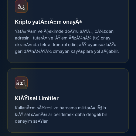
â‚¿
Kripto yatÄ±rÄ±m onayÄ±
YatÄ±rÄ±m ve Ã§ekimde doÄŸru aÄŸÄ±, cÃ¼zdan
adresini, tutarÄ± ve iÅŸlem Ã¶zÃ¼nÃ¼ (tx) onay
ekranÄ±nda tekrar kontrol edin; aÄŸ uyumsuzluÄŸu
geri dÃ¶nÃ¼ÅŸÃ¼ olmayan kayÄ±plara yol aÃ§abilir.
â±ï¸
KiÅŸisel Limitler
KullanÄ±m sÃ¼resi ve harcama miktarÄ± iÃ§in
kiÅŸisel sÄ±nÄ±rlar belirlemek daha dengeli bir
deneyim saÄŸlar.