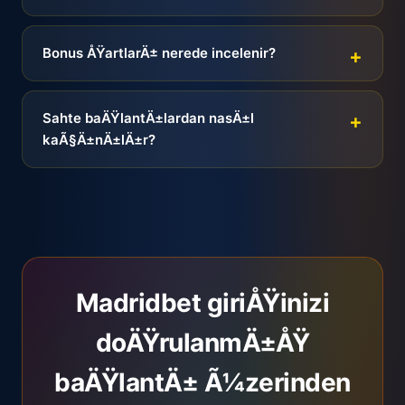
Bonus ÅŸartlarÄ± nerede incelenir?
Sahte baÄŸlantÄ±lardan nasÄ±l
kaÃ§Ä±nÄ±lÄ±r?
Madridbet giriÅŸinizi
doÄŸrulanmÄ±ÅŸ
baÄŸlantÄ± Ã¼zerinden