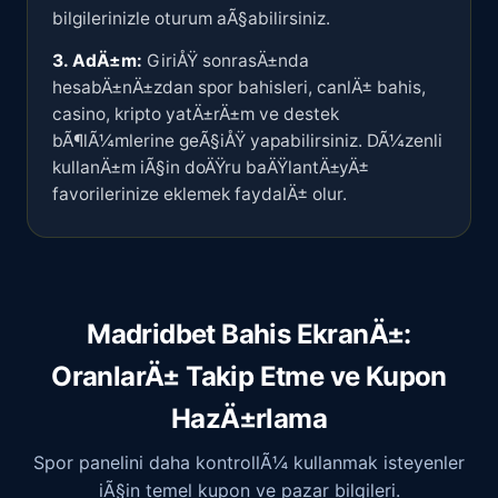
bilgilerinizle oturum aÃ§abilirsiniz.
3. AdÄ±m:
GiriÅŸ sonrasÄ±nda
hesabÄ±nÄ±zdan spor bahisleri, canlÄ± bahis,
casino, kripto yatÄ±rÄ±m ve destek
bÃ¶lÃ¼mlerine geÃ§iÅŸ yapabilirsiniz. DÃ¼zenli
kullanÄ±m iÃ§in doÄŸru baÄŸlantÄ±yÄ±
favorilerinize eklemek faydalÄ± olur.
Madridbet Bahis EkranÄ±:
OranlarÄ± Takip Etme ve Kupon
HazÄ±rlama
Spor panelini daha kontrollÃ¼ kullanmak isteyenler
iÃ§in temel kupon ve pazar bilgileri.