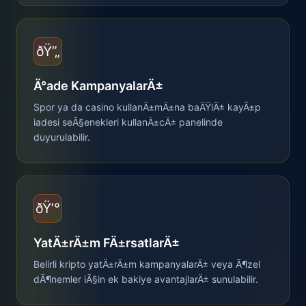
ðŸ”„
Ä°ade KampanyalarÄ±
Spor ya da casino kullanÄ±mÄ±na baÄŸlÄ± kayÄ±p
iadesi seÃ§enekleri kullanÄ±cÄ± panelinde
duyurulabilir.
ðŸ’°
YatÄ±rÄ±m FÄ±rsatlarÄ±
Belirli kripto yatÄ±rÄ±m kampanyalarÄ± veya Ã¶zel
dÃ¶nemler iÃ§in ek bakiye avantajlarÄ± sunulabilir.