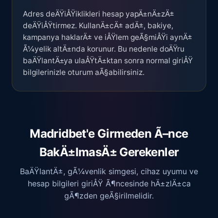
Adres deÄŸiÅŸiklikleri hesap yapÄ±nÄ±zÄ±
deÄŸiÅŸtirmez. KullanÄ±cÄ± adÄ±, bakiye,
kampanya haklarÄ± ve iÅŸlem geÃ§miÅŸi aynÄ±
Ã¼yelik altÄ±nda korunur. Bu nedenle doÄŸru
baÄŸlantÄ±ya ulaÅŸtÄ±ktan sonra normal giriÅŸ
bilgilerinizle oturum aÃ§abilirsiniz.
Madridbet'e Girmeden Ã–nce
BakÄ±lmasÄ± Gerekenler
BaÄŸlantÄ±, gÃ¼venlik simgesi, cihaz uyumu ve
hesap bilgileri giriÅŸ Ã¶ncesinde hÄ±zlÄ±ca
gÃ¶zden geÃ§irilmelidir.