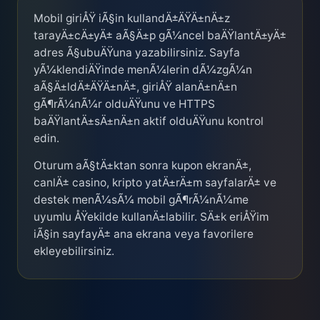
Mobil giriÅŸ iÃ§in kullandÄ±ÄŸÄ±nÄ±z
tarayÄ±cÄ±yÄ± aÃ§Ä±p gÃ¼ncel baÄŸlantÄ±yÄ±
adres Ã§ubuÄŸuna yazabilirsiniz. Sayfa
yÃ¼klendiÄŸinde menÃ¼lerin dÃ¼zgÃ¼n
aÃ§Ä±ldÄ±ÄŸÄ±nÄ±, giriÅŸ alanÄ±nÄ±n
gÃ¶rÃ¼nÃ¼r olduÄŸunu ve HTTPS
baÄŸlantÄ±sÄ±nÄ±n aktif olduÄŸunu kontrol
edin.
Oturum aÃ§tÄ±ktan sonra kupon ekranÄ±,
canlÄ± casino, kripto yatÄ±rÄ±m sayfalarÄ± ve
destek menÃ¼sÃ¼ mobil gÃ¶rÃ¼nÃ¼me
uyumlu ÅŸekilde kullanÄ±labilir. SÄ±k eriÅŸim
iÃ§in sayfayÄ± ana ekrana veya favorilere
ekleyebilirsiniz.