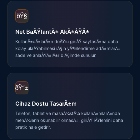
ðŸ§­
Net BaÄŸlantÄ± AkÄ±ÅŸÄ±
KullanÄ±cÄ±larÄ±n doÄŸru giriÅŸ sayfasÄ±na daha
kolay ulaÅŸabilmesi iÃ§in yÃ¶nlendirme adÄ±mlarÄ±
sade ve anlaÅŸÄ±lÄ±r biÃ§imde sunulur.
ðŸ“±
Cihaz Dostu TasarÄ±m
Telefon, tablet ve masaÃ¼stÃ¼ kullanÄ±mlarÄ±nda
menÃ¼lerin okunabilir olmasÄ±, giriÅŸ iÅŸlemini daha
pratik hale getirir.