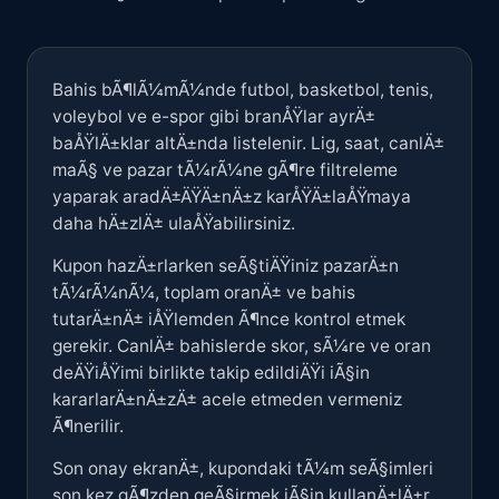
Bahis bÃ¶lÃ¼mÃ¼nde futbol, basketbol, tenis,
voleybol ve e-spor gibi branÅŸlar ayrÄ±
baÅŸlÄ±klar altÄ±nda listelenir. Lig, saat, canlÄ±
maÃ§ ve pazar tÃ¼rÃ¼ne gÃ¶re filtreleme
yaparak aradÄ±ÄŸÄ±nÄ±z karÅŸÄ±laÅŸmaya
daha hÄ±zlÄ± ulaÅŸabilirsiniz.
Kupon hazÄ±rlarken seÃ§tiÄŸiniz pazarÄ±n
tÃ¼rÃ¼nÃ¼, toplam oranÄ± ve bahis
tutarÄ±nÄ± iÅŸlemden Ã¶nce kontrol etmek
gerekir. CanlÄ± bahislerde skor, sÃ¼re ve oran
deÄŸiÅŸimi birlikte takip edildiÄŸi iÃ§in
kararlarÄ±nÄ±zÄ± acele etmeden vermeniz
Ã¶nerilir.
Son onay ekranÄ±, kupondaki tÃ¼m seÃ§imleri
son kez gÃ¶zden geÃ§irmek iÃ§in kullanÄ±lÄ±r.