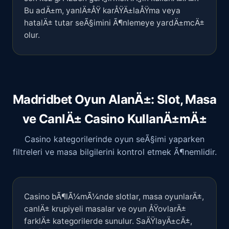
Bu adÄ±m, yanlÄ±ÅŸ karÅŸÄ±laÅŸma veya
hatalÄ± tutar seÃ§imini Ã¶nlemeye yardÄ±mcÄ±
olur.
Madridbet Oyun AlanÄ±: Slot, Masa
ve CanlÄ± Casino KullanÄ±mÄ±
Casino kategorilerinde oyun seÃ§imi yaparken
filtreleri ve masa bilgilerini kontrol etmek Ã¶nemlidir.
Casino bÃ¶lÃ¼mÃ¼nde slotlar, masa oyunlarÄ±,
canlÄ± krupiyeli masalar ve oyun ÅŸovlarÄ±
farklÄ± kategorilerde sunulur. SaÄŸlayÄ±cÄ±,