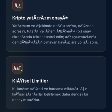
â‚¿
Kripto yatÄ±rÄ±m onayÄ±
YatÄ±rÄ±m ve Ã§ekimde doÄŸru aÄŸÄ±, cÃ¼zdan
adresini, tutarÄ± ve iÅŸlem Ã¶zÃ¼nÃ¼ (tx) onay
ekranÄ±nda tekrar kontrol edin; aÄŸ uyumsuzluÄŸu
geri dÃ¶nÃ¼ÅŸÃ¼ olmayan kayÄ±plara yol aÃ§abilir.
â±ï¸
KiÅŸisel Limitler
KullanÄ±m sÃ¼resi ve harcama miktarÄ± iÃ§in
kiÅŸisel sÄ±nÄ±rlar belirlemek daha dengeli bir
deneyim saÄŸlar.