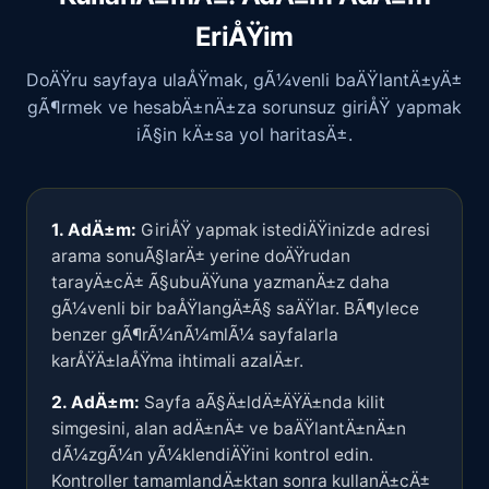
EriÅŸim
DoÄŸru sayfaya ulaÅŸmak, gÃ¼venli baÄŸlantÄ±yÄ±
gÃ¶rmek ve hesabÄ±nÄ±za sorunsuz giriÅŸ yapmak
iÃ§in kÄ±sa yol haritasÄ±.
1. AdÄ±m:
GiriÅŸ yapmak istediÄŸinizde adresi
arama sonuÃ§larÄ± yerine doÄŸrudan
tarayÄ±cÄ± Ã§ubuÄŸuna yazmanÄ±z daha
gÃ¼venli bir baÅŸlangÄ±Ã§ saÄŸlar. BÃ¶ylece
benzer gÃ¶rÃ¼nÃ¼mlÃ¼ sayfalarla
karÅŸÄ±laÅŸma ihtimali azalÄ±r.
2. AdÄ±m:
Sayfa aÃ§Ä±ldÄ±ÄŸÄ±nda kilit
simgesini, alan adÄ±nÄ± ve baÄŸlantÄ±nÄ±n
dÃ¼zgÃ¼n yÃ¼klendiÄŸini kontrol edin.
Kontroller tamamlandÄ±ktan sonra kullanÄ±cÄ±