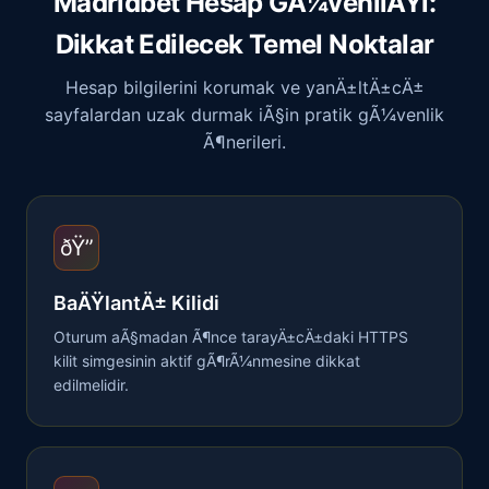
Madridbet Hesap GÃ¼venliÄŸi:
Dikkat Edilecek Temel Noktalar
Hesap bilgilerini korumak ve yanÄ±ltÄ±cÄ±
sayfalardan uzak durmak iÃ§in pratik gÃ¼venlik
Ã¶nerileri.
ðŸ”
BaÄŸlantÄ± Kilidi
Oturum aÃ§madan Ã¶nce tarayÄ±cÄ±daki HTTPS
kilit simgesinin aktif gÃ¶rÃ¼nmesine dikkat
edilmelidir.