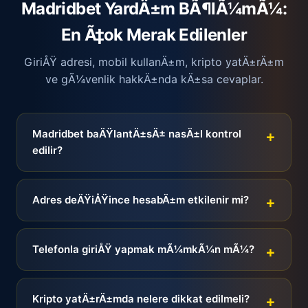
Madridbet YardÄ±m BÃ¶lÃ¼mÃ¼:
En Ã‡ok Merak Edilenler
GiriÅŸ adresi, mobil kullanÄ±m, kripto yatÄ±rÄ±m
ve gÃ¼venlik hakkÄ±nda kÄ±sa cevaplar.
Madridbet baÄŸlantÄ±sÄ± nasÄ±l kontrol
edilir?
Adres deÄŸiÅŸince hesabÄ±m etkilenir mi?
Telefonla giriÅŸ yapmak mÃ¼mkÃ¼n mÃ¼?
Kripto yatÄ±rÄ±mda nelere dikkat edilmeli?