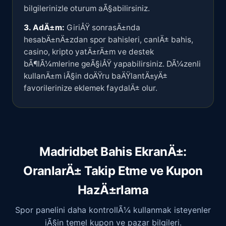
bilgilerinizle oturum aÃ§abilirsiniz.
3. AdÄ±m:
GiriÅŸ sonrasÄ±nda
hesabÄ±nÄ±zdan spor bahisleri, canlÄ± bahis,
casino, kripto yatÄ±rÄ±m ve destek
bÃ¶lÃ¼mlerine geÃ§iÅŸ yapabilirsiniz. DÃ¼zenli
kullanÄ±m iÃ§in doÄŸru baÄŸlantÄ±yÄ±
favorilerinize eklemek faydalÄ± olur.
Madridbet Bahis EkranÄ±:
OranlarÄ± Takip Etme ve Kupon
HazÄ±rlama
Spor panelini daha kontrollÃ¼ kullanmak isteyenler
iÃ§in temel kupon ve pazar bilgileri.