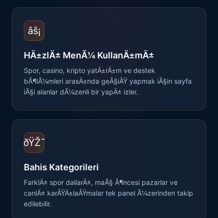
âš¡
HÄ±zlÄ± MenÃ¼ KullanÄ±mÄ±
Spor, casino, kripto yatÄ±rÄ±m ve destek
bÃ¶lÃ¼mleri arasÄ±nda geÃ§iÅŸ yapmak iÃ§in sayfa
iÃ§i alanlar dÃ¼zenli bir yapÄ± izler.
ðŸŽ¯
Bahis Kategorileri
FarklÄ± spor dallarÄ±, maÃ§ Ã¶ncesi pazarlar ve
canlÄ± karÅŸÄ±laÅŸmalar tek panel Ã¼zerinden takip
edilebilir.