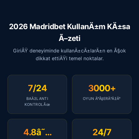
2026 Madridbet KullanÄ±m KÄ±sa
Ã–zeti
GiriÅŸ deneyiminde kullanÄ±cÄ±larÄ±n en Ã§ok
dikkat ettiÄŸi temel noktalar.
7/24
3000+
BAÄžLANTI
OYUN Ä°Ã‡ERÄ°ÄžÄ°
KONTROLÃœ
4.8â˜…
24/7