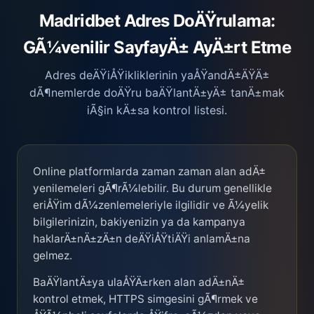
Madridbet Adres DoÄŸrulama:
GÃ¼venilir SayfayÄ± AyÄ±rt Etme
Adres deÄŸiÅŸikliklerinin yaÅŸandÄ±ÄŸÄ±
dÃ¶nemlerde doÄŸru baÄŸlantÄ±yÄ± tanÄ±mak
iÃ§in kÄ±sa kontrol listesi.
Online platformlarda zaman zaman alan adÄ±
yenilemeleri gÃ¶rÃ¼lebilir. Bu durum genellikle
eriÅŸim dÃ¼zenlemeleriyle ilgilidir ve Ã¼yelik
bilgilerinizin, bakiyenizin ya da kampanya
haklarÄ±nÄ±zÄ±n deÄŸiÅŸtiÄŸi anlamÄ±na
gelmez.
BaÄŸlantÄ±ya ulaÅŸÄ±rken alan adÄ±nÄ±
kontrol etmek, HTTPS simgesini gÃ¶rmek ve