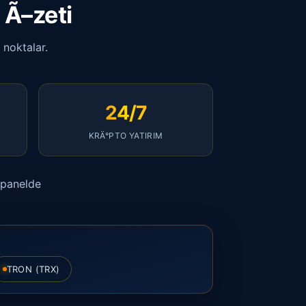
Ã–zeti
noktalar.
24/7
KRÄ°PTO YATIRIM
 panelde
TRON (TRX)