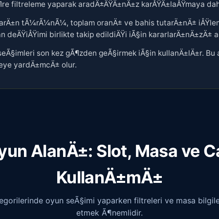
e filtreleme yaparak aradÄ±ÄŸÄ±nÄ±z karÅŸÄ±laÅŸmaya daha 
zarÄ±n tÃ¼rÃ¼nÃ¼, toplam oranÄ± ve bahis tutarÄ±nÄ± iÅŸlem
n deÄŸiÅŸimi birlikte takip edildiÄŸi iÃ§in kararlarÄ±nÄ±zÄ± 
eÃ§imleri son kez gÃ¶zden geÃ§irmek iÃ§in kullanÄ±lÄ±r. B
meye yardÄ±mcÄ± olur.
yun AlanÄ±: Slot, Masa ve C
KullanÄ±mÄ±
gorilerinde oyun seÃ§imi yaparken filtreleri ve masa bilgile
etmek Ã¶nemlidir.