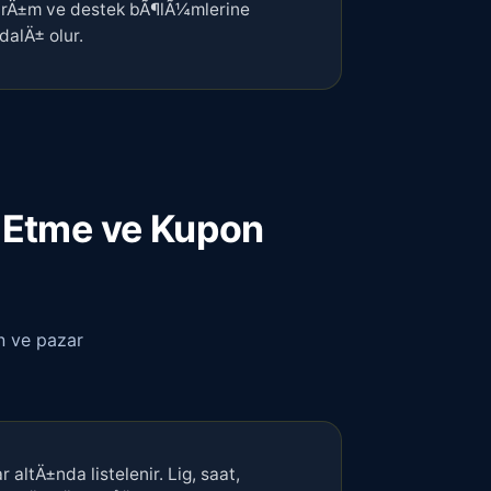
Ä±rÄ±m ve destek bÃ¶lÃ¼mlerine
dalÄ± olur.
 Etme ve Kupon
n ve pazar
ltÄ±nda listelenir. Lig, saat,