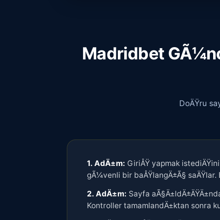
Madridbet GÃ¼n
DoÄŸru sa
1. AdÄ±m:
GiriÅŸ yapmak istediÄŸi
gÃ¼venli bir baÅŸlangÄ±Ã§ saÄŸlar.
2. AdÄ±m:
Sayfa aÃ§Ä±ldÄ±ÄŸÄ±nda k
Kontroller tamamlandÄ±ktan sonra kul