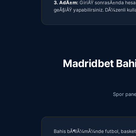
3. AdÄ±m:
GiriÅŸ sonrasÄ±nda hesab
geÃ§iÅŸ yapabilirsiniz. DÃ¼zenli kul
Madridbet Bah
Spor pane
Bahis bÃ¶lÃ¼mÃ¼nde futbol, basketbol