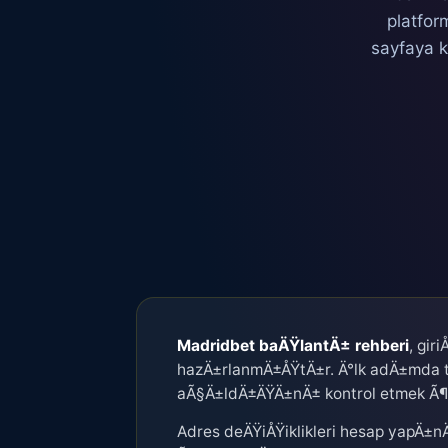
platfor
sayfaya 
Madridbet baÄŸlantÄ± rehberi
, gir
hazÄ±rlanmÄ±ÅŸtÄ±r. Ä°lk adÄ±mda
aÃ§Ä±ldÄ±ÄŸÄ±nÄ± kontrol etmek Ã¶n
Adres deÄŸiÅŸiklikleri hesap yapÄ±