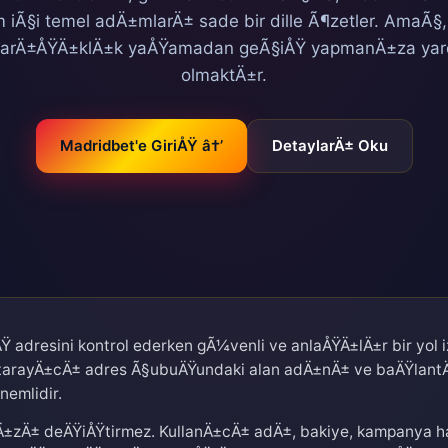
m iÃ§i temel adÄ±mlarÄ± sade bir dille Ã¶zetler. AmaÃ§
karÄ±ÅŸÄ±klÄ±k yaÅŸamadan geÃ§iÅŸ yapmanÄ±za y
olmaktÄ±r.
Madridbet'e GiriÅŸ â†’
DetaylarÄ± Oku
iÅŸ adresini kontrol ederken gÃ¼venli ve anlaÅŸÄ±lÄ±r bir yol 
 tarayÄ±cÄ± adres Ã§ubuÄŸundaki alan adÄ±nÄ± ve baÄŸlan
emlidir.
nÄ±zÄ± deÄŸiÅŸtirmez. KullanÄ±cÄ± adÄ±, bakiye, kampanya h