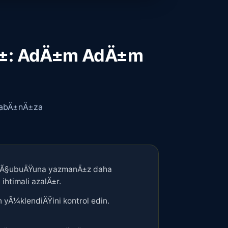
Ä±: AdÄ±m AdÄ±m
sabÄ±nÄ±za
Ä± Ã§ubuÄŸuna yazmanÄ±z daha
htimali azalÄ±r.
yÃ¼klendiÄŸini kontrol edin.