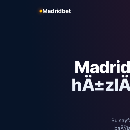
Madridbet
Madri
hÄ±zlÄ
Bu sayf
baÄŸla