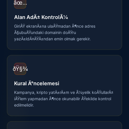
âœ…
Alan AdÄ± KontrolÃ¼
GiriÅŸ ekranÄ±na ulaÅŸmadan Ã¶nce adres
Ã§ubuÄŸundaki domainin doÄŸru
yazÄ±ldÄ±ÄŸÄ±ndan emin olmak gerekir.
ðŸ§¾
Kural Ä°ncelemesi
Kampanya, kripto yatÄ±rÄ±m ve Ã¼yelik koÅŸullarÄ±
iÅŸlem yapmadan Ã¶nce okunabilir ÅŸekilde kontrol
edilmelidir.