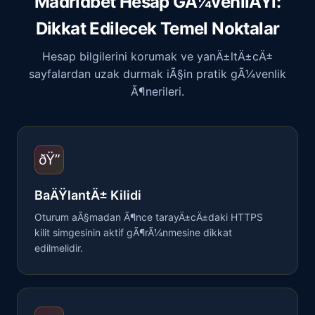
Madridbet Hesap GÃ¼venliÄŸi:
Dikkat Edilecek Temel Noktalar
Hesap bilgilerini korumak ve yanÄ±ltÄ±cÄ±
sayfalardan uzak durmak iÃ§in pratik gÃ¼venlik
Ã¶nerileri.
ðŸ”
BaÄŸlantÄ± Kilidi
Oturum aÃ§madan Ã¶nce tarayÄ±cÄ±daki HTTPS
kilit simgesinin aktif gÃ¶rÃ¼nmesine dikkat
edilmelidir.