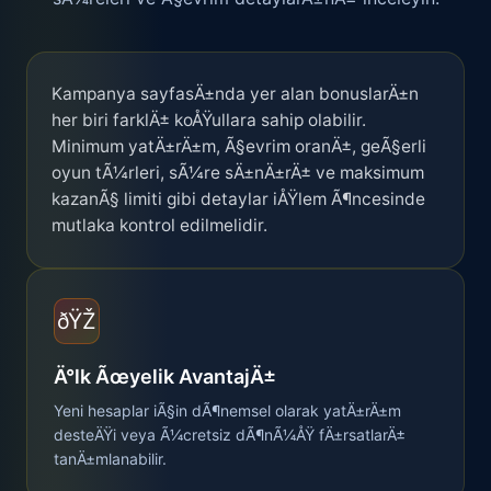
Kampanya sayfasÄ±nda yer alan bonuslarÄ±n
her biri farklÄ± koÅŸullara sahip olabilir.
Minimum yatÄ±rÄ±m, Ã§evrim oranÄ±, geÃ§erli
oyun tÃ¼rleri, sÃ¼re sÄ±nÄ±rÄ± ve maksimum
kazanÃ§ limiti gibi detaylar iÅŸlem Ã¶ncesinde
mutlaka kontrol edilmelidir.
ðŸŽ
Ä°lk Ãœyelik AvantajÄ±
Yeni hesaplar iÃ§in dÃ¶nemsel olarak yatÄ±rÄ±m
desteÄŸi veya Ã¼cretsiz dÃ¶nÃ¼ÅŸ fÄ±rsatlarÄ±
tanÄ±mlanabilir.