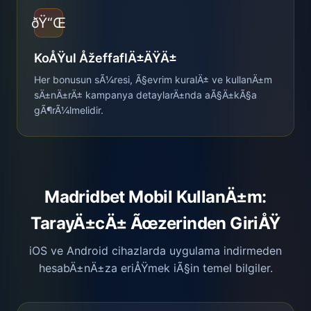
ðŸ“Œ
KoÅŸul ÅžeffaflÄ±ÄŸÄ±
Her bonusun sÃ¼resi, Ã§evrim kuralÄ± ve kullanÄ±m
sÄ±nÄ±rÄ± kampanya detaylarÄ±nda aÃ§Ä±kÃ§a
gÃ¶rÃ¼lmelidir.
Madridbet Mobil KullanÄ±m:
TarayÄ±cÄ± Ãœzerinden GiriÅŸ
iOS ve Android cihazlarda uygulama indirmeden
hesabÄ±nÄ±za eriÅŸmek iÃ§in temel bilgiler.