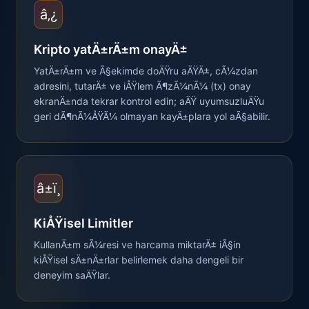
â‚¿
Kripto yatÄ±rÄ±m onayÄ±
YatÄ±rÄ±m ve Ã§ekimde doÄŸru aÄŸÄ±, cÃ¼zdan
adresini, tutarÄ± ve iÅŸlem Ã¶zÃ¼nÃ¼ (tx) onay
ekranÄ±nda tekrar kontrol edin; aÄŸ uyumsuzluÄŸu
geri dÃ¶nÃ¼ÅŸÃ¼ olmayan kayÄ±plara yol aÃ§abilir.
â±ï¸
KiÅŸisel Limitler
KullanÄ±m sÃ¼resi ve harcama miktarÄ± iÃ§in
kiÅŸisel sÄ±nÄ±rlar belirlemek daha dengeli bir
deneyim saÄŸlar.