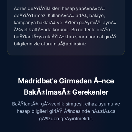
Adres deÄŸiÅŸiklikleri hesap yapÄ±nÄ±zÄ±
deÄŸiÅŸtirmez. KullanÄ±cÄ± adÄ±, bakiye,
kampanya haklarÄ± ve iÅŸlem geÃ§miÅŸi aynÄ±
Ã¼yelik altÄ±nda korunur. Bu nedenle doÄŸru
baÄŸlantÄ±ya ulaÅŸtÄ±ktan sonra normal giriÅŸ
bilgilerinizle oturum aÃ§abilirsiniz.
Madridbet'e Girmeden Ã–nce
BakÄ±lmasÄ± Gerekenler
BaÄŸlantÄ±, gÃ¼venlik simgesi, cihaz uyumu ve
hesap bilgileri giriÅŸ Ã¶ncesinde hÄ±zlÄ±ca
gÃ¶zden geÃ§irilmelidir.