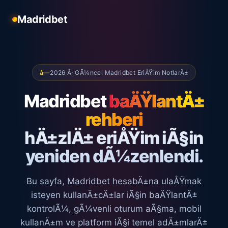
Madridbet
â—
2026 Â· GÃ¼ncel Madridbet EriÅŸim NotlarÄ±
Madridbet
baÄŸlantÄ±
rehberi
hÄ±zlÄ± eriÅŸim iÃ§in
yeniden dÃ¼zenlendi.
Bu sayfa, Madridbet hesabÄ±na ulaÅŸmak
isteyen kullanÄ±cÄ±lar iÃ§in baÄŸlantÄ±
kontrolÃ¼, gÃ¼venli oturum aÃ§ma, mobil
kullanÄ±m ve platform iÃ§i temel adÄ±mlarÄ±