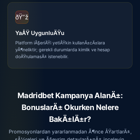
ðŸ”ž
YaÅŸ UygunluÄŸu
Platform iÃ§eriÄŸi yetiÅŸkin kullanÄ±cÄ±lara
yÃ¶neliktir; gerekli durumlarda kimlik ve hesap
doÄŸrulamasÄ± istenebilir.
Madridbet Kampanya AlanÄ±:
BonuslarÄ± Okurken Nelere
BakÄ±lÄ±r?
Promosyonlardan yararlanmadan Ã¶nce ÅŸartlarÄ±,
sÃ¼releri ve Ã§evrim detaylarÄ±nÄ± inceleyin.