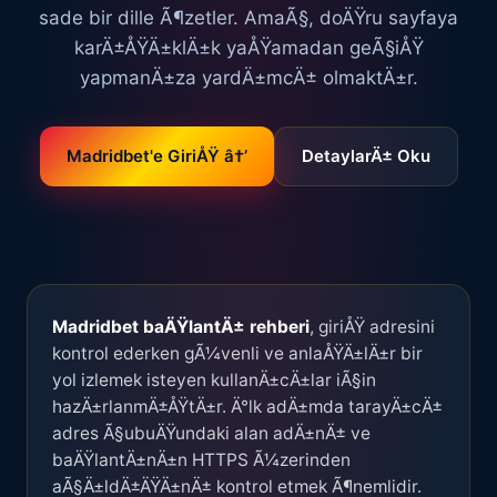
sade bir dille Ã¶zetler. AmaÃ§, doÄŸru sayfaya
karÄ±ÅŸÄ±klÄ±k yaÅŸamadan geÃ§iÅŸ
yapmanÄ±za yardÄ±mcÄ± olmaktÄ±r.
Madridbet'e GiriÅŸ â†’
DetaylarÄ± Oku
Madridbet baÄŸlantÄ± rehberi
, giriÅŸ adresini
kontrol ederken gÃ¼venli ve anlaÅŸÄ±lÄ±r bir
yol izlemek isteyen kullanÄ±cÄ±lar iÃ§in
hazÄ±rlanmÄ±ÅŸtÄ±r. Ä°lk adÄ±mda tarayÄ±cÄ±
adres Ã§ubuÄŸundaki alan adÄ±nÄ± ve
baÄŸlantÄ±nÄ±n HTTPS Ã¼zerinden
aÃ§Ä±ldÄ±ÄŸÄ±nÄ± kontrol etmek Ã¶nemlidir.