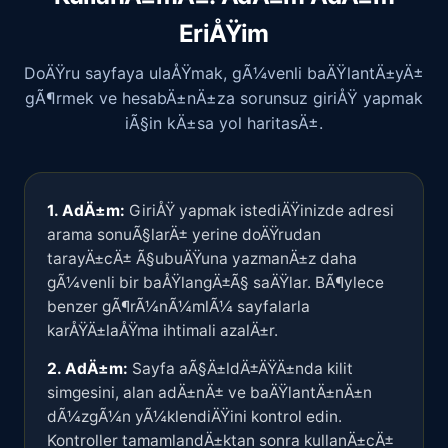
EriÅŸim
DoÄŸru sayfaya ulaÅŸmak, gÃ¼venli baÄŸlantÄ±yÄ±
gÃ¶rmek ve hesabÄ±nÄ±za sorunsuz giriÅŸ yapmak
iÃ§in kÄ±sa yol haritasÄ±.
1. AdÄ±m:
GiriÅŸ yapmak istediÄŸinizde adresi
arama sonuÃ§larÄ± yerine doÄŸrudan
tarayÄ±cÄ± Ã§ubuÄŸuna yazmanÄ±z daha
gÃ¼venli bir baÅŸlangÄ±Ã§ saÄŸlar. BÃ¶ylece
benzer gÃ¶rÃ¼nÃ¼mlÃ¼ sayfalarla
karÅŸÄ±laÅŸma ihtimali azalÄ±r.
2. AdÄ±m:
Sayfa aÃ§Ä±ldÄ±ÄŸÄ±nda kilit
simgesini, alan adÄ±nÄ± ve baÄŸlantÄ±nÄ±n
dÃ¼zgÃ¼n yÃ¼klendiÄŸini kontrol edin.
Kontroller tamamlandÄ±ktan sonra kullanÄ±cÄ±