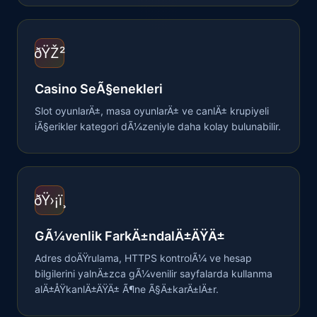
ðŸŽ²
Casino SeÃ§enekleri
Slot oyunlarÄ±, masa oyunlarÄ± ve canlÄ± krupiyeli
iÃ§erikler kategori dÃ¼zeniyle daha kolay bulunabilir.
ðŸ›¡ï¸
GÃ¼venlik FarkÄ±ndalÄ±ÄŸÄ±
Adres doÄŸrulama, HTTPS kontrolÃ¼ ve hesap
bilgilerini yalnÄ±zca gÃ¼venilir sayfalarda kullanma
alÄ±ÅŸkanlÄ±ÄŸÄ± Ã¶ne Ã§Ä±karÄ±lÄ±r.