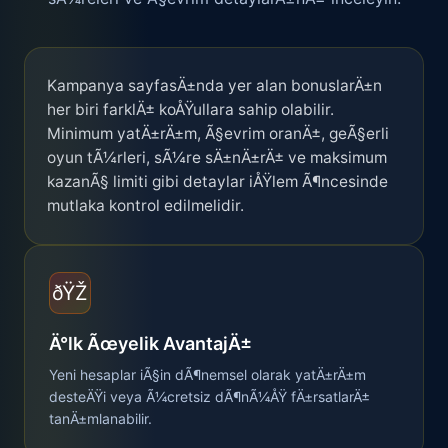
Kampanya sayfasÄ±nda yer alan bonuslarÄ±n
her biri farklÄ± koÅŸullara sahip olabilir.
Minimum yatÄ±rÄ±m, Ã§evrim oranÄ±, geÃ§erli
oyun tÃ¼rleri, sÃ¼re sÄ±nÄ±rÄ± ve maksimum
kazanÃ§ limiti gibi detaylar iÅŸlem Ã¶ncesinde
mutlaka kontrol edilmelidir.
ðŸŽ
Ä°lk Ãœyelik AvantajÄ±
Yeni hesaplar iÃ§in dÃ¶nemsel olarak yatÄ±rÄ±m
desteÄŸi veya Ã¼cretsiz dÃ¶nÃ¼ÅŸ fÄ±rsatlarÄ±
tanÄ±mlanabilir.