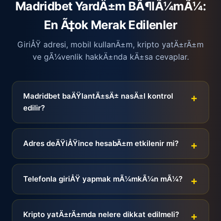
Madridbet YardÄ±m BÃ¶lÃ¼mÃ¼:
En Ã‡ok Merak Edilenler
GiriÅŸ adresi, mobil kullanÄ±m, kripto yatÄ±rÄ±m
ve gÃ¼venlik hakkÄ±nda kÄ±sa cevaplar.
Madridbet baÄŸlantÄ±sÄ± nasÄ±l kontrol
edilir?
Adres deÄŸiÅŸince hesabÄ±m etkilenir mi?
Telefonla giriÅŸ yapmak mÃ¼mkÃ¼n mÃ¼?
Kripto yatÄ±rÄ±mda nelere dikkat edilmeli?