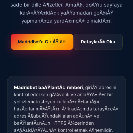
sade bir dille Ã¶zetler. AmaÃ§, doÄŸru sayfaya
karÄ±ÅŸÄ±klÄ±k yaÅŸamadan geÃ§iÅŸ
yapmanÄ±za yardÄ±mcÄ± olmaktÄ±r.
Madridbet'e GiriÅŸ â†’
DetaylarÄ± Oku
Madridbet baÄŸlantÄ± rehberi
, giriÅŸ adresini
kontrol ederken gÃ¼venli ve anlaÅŸÄ±lÄ±r bir
yol izlemek isteyen kullanÄ±cÄ±lar iÃ§in
hazÄ±rlanmÄ±ÅŸtÄ±r. Ä°lk adÄ±mda tarayÄ±cÄ±
adres Ã§ubuÄŸundaki alan adÄ±nÄ± ve
baÄŸlantÄ±nÄ±n HTTPS Ã¼zerinden
aÃ§Ä±ldÄ±ÄŸÄ±nÄ± kontrol etmek Ã¶nemlidir.