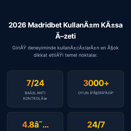
2026 Madridbet KullanÄ±m KÄ±sa
Ã–zeti
GiriÅŸ deneyiminde kullanÄ±cÄ±larÄ±n en Ã§ok
dikkat ettiÄŸi temel noktalar.
7/24
3000+
BAÄžLANTI
OYUN Ä°Ã‡ERÄ°ÄžÄ°
KONTROLÃœ
4.8â˜…
24/7