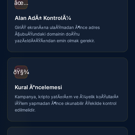
âœ…
Alan AdÄ± KontrolÃ¼
GiriÅŸ ekranÄ±na ulaÅŸmadan Ã¶nce adres
Ã§ubuÄŸundaki domainin doÄŸru
yazÄ±ldÄ±ÄŸÄ±ndan emin olmak gerekir.
ðŸ§¾
Kural Ä°ncelemesi
Kampanya, kripto yatÄ±rÄ±m ve Ã¼yelik koÅŸullarÄ±
iÅŸlem yapmadan Ã¶nce okunabilir ÅŸekilde kontrol
edilmelidir.