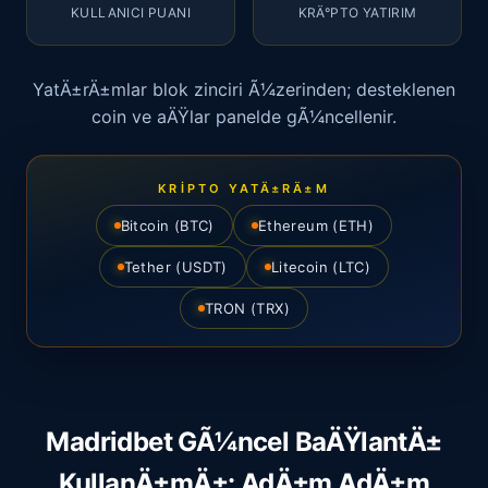
KULLANICI PUANI
KRÄ°PTO YATIRIM
YatÄ±rÄ±mlar blok zinciri Ã¼zerinden; desteklenen
coin ve aÄŸlar panelde gÃ¼ncellenir.
KRIPTO YATÄ±RÄ±M
Bitcoin (BTC)
Ethereum (ETH)
Tether (USDT)
Litecoin (LTC)
TRON (TRX)
Madridbet GÃ¼ncel BaÄŸlantÄ±
KullanÄ±mÄ±: AdÄ±m AdÄ±m