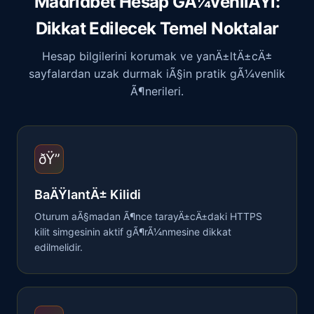
Madridbet Hesap GÃ¼venliÄŸi:
Dikkat Edilecek Temel Noktalar
Hesap bilgilerini korumak ve yanÄ±ltÄ±cÄ±
sayfalardan uzak durmak iÃ§in pratik gÃ¼venlik
Ã¶nerileri.
ðŸ”
BaÄŸlantÄ± Kilidi
Oturum aÃ§madan Ã¶nce tarayÄ±cÄ±daki HTTPS
kilit simgesinin aktif gÃ¶rÃ¼nmesine dikkat
edilmelidir.