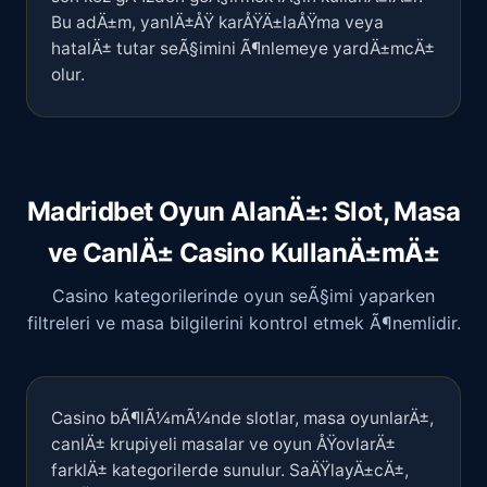
Bu adÄ±m, yanlÄ±ÅŸ karÅŸÄ±laÅŸma veya
hatalÄ± tutar seÃ§imini Ã¶nlemeye yardÄ±mcÄ±
olur.
Madridbet Oyun AlanÄ±: Slot, Masa
ve CanlÄ± Casino KullanÄ±mÄ±
Casino kategorilerinde oyun seÃ§imi yaparken
filtreleri ve masa bilgilerini kontrol etmek Ã¶nemlidir.
Casino bÃ¶lÃ¼mÃ¼nde slotlar, masa oyunlarÄ±,
canlÄ± krupiyeli masalar ve oyun ÅŸovlarÄ±
farklÄ± kategorilerde sunulur. SaÄŸlayÄ±cÄ±,