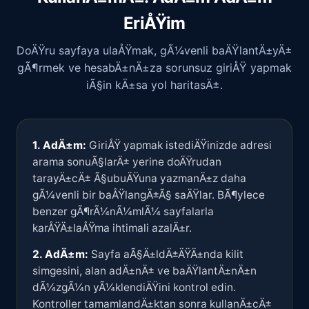
EriÅŸim
DoÄŸru sayfaya ulaÅŸmak, gÃ¼venli baÄŸlantÄ±yÄ±
gÃ¶rmek ve hesabÄ±nÄ±za sorunsuz giriÅŸ yapmak
iÃ§in kÄ±sa yol haritasÄ±.
1. AdÄ±m:
GiriÅŸ yapmak istediÄŸinizde adresi
arama sonuÃ§larÄ± yerine doÄŸrudan
tarayÄ±cÄ± Ã§ubuÄŸuna yazmanÄ±z daha
gÃ¼venli bir baÅŸlangÄ±Ã§ saÄŸlar. BÃ¶ylece
benzer gÃ¶rÃ¼nÃ¼mlÃ¼ sayfalarla
karÅŸÄ±laÅŸma ihtimali azalÄ±r.
2. AdÄ±m:
Sayfa aÃ§Ä±ldÄ±ÄŸÄ±nda kilit
simgesini, alan adÄ±nÄ± ve baÄŸlantÄ±nÄ±n
dÃ¼zgÃ¼n yÃ¼klendiÄŸini kontrol edin.
Kontroller tamamlandÄ±ktan sonra kullanÄ±cÄ±