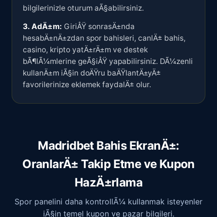
bilgilerinizle oturum aÃ§abilirsiniz.
3. AdÄ±m:
GiriÅŸ sonrasÄ±nda
hesabÄ±nÄ±zdan spor bahisleri, canlÄ± bahis,
casino, kripto yatÄ±rÄ±m ve destek
bÃ¶lÃ¼mlerine geÃ§iÅŸ yapabilirsiniz. DÃ¼zenli
kullanÄ±m iÃ§in doÄŸru baÄŸlantÄ±yÄ±
favorilerinize eklemek faydalÄ± olur.
Madridbet Bahis EkranÄ±:
OranlarÄ± Takip Etme ve Kupon
HazÄ±rlama
Spor panelini daha kontrollÃ¼ kullanmak isteyenler
iÃ§in temel kupon ve pazar bilgileri.