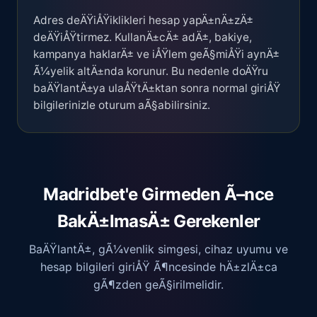
Adres deÄŸiÅŸiklikleri hesap yapÄ±nÄ±zÄ±
deÄŸiÅŸtirmez. KullanÄ±cÄ± adÄ±, bakiye,
kampanya haklarÄ± ve iÅŸlem geÃ§miÅŸi aynÄ±
Ã¼yelik altÄ±nda korunur. Bu nedenle doÄŸru
baÄŸlantÄ±ya ulaÅŸtÄ±ktan sonra normal giriÅŸ
bilgilerinizle oturum aÃ§abilirsiniz.
Madridbet'e Girmeden Ã–nce
BakÄ±lmasÄ± Gerekenler
BaÄŸlantÄ±, gÃ¼venlik simgesi, cihaz uyumu ve
hesap bilgileri giriÅŸ Ã¶ncesinde hÄ±zlÄ±ca
gÃ¶zden geÃ§irilmelidir.