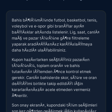
Bahis bÃ¶lÃ¼mÃ¼nde futbol, basketbol, tenis,
voleybol ve e-spor gibi branÅŸlar ayrÄ±
baÅŸlÄ±klar altÄ±nda listelenir. Lig, saat, canlÄ±
maÃ§ ve pazar tÃ¼rÃ¼ne gÃ¶re filtreleme
yaparak aradÄ±ÄŸÄ±nÄ±z karÅŸÄ±laÅŸmaya
daha hÄ±zlÄ± ulaÅŸabilirsiniz.
Kupon hazÄ±rlarken seÃ§tiÄŸiniz pazarÄ±n
tÃ¼rÃ¼nÃ¼, toplam oranÄ± ve bahis
tutarÄ±nÄ± iÅŸlemden Ã¶nce kontrol etmek
gerekir. CanlÄ± bahislerde skor, sÃ¼re ve oran
deÄŸiÅŸimi birlikte takip edildiÄŸi iÃ§in
kararlarÄ±nÄ±zÄ± acele etmeden vermeniz
Ã¶nerilir.
Son onay ekranÄ±, kupondaki tÃ¼m seÃ§imleri
son kez gÃ¶zden geÃ§irmek iÃ§in kullanÄ±lÄ±r.