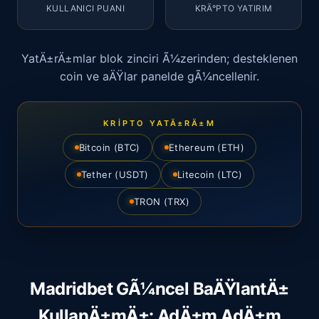
KULLANICI PUANI
KRÄ°PTO YATIRIM
YatÄ±rÄ±mlar blok zinciri Ã¼zerinden; desteklenen
coin ve aÄŸlar panelde gÃ¼ncellenir.
KRIPTO YATÄ±RÄ±M
Bitcoin (BTC)
Ethereum (ETH)
Tether (USDT)
Litecoin (LTC)
TRON (TRX)
Madridbet GÃ¼ncel BaÄŸlantÄ±
KullanÄ±mÄ±: AdÄ±m AdÄ±m