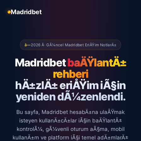
Madridbet
â—
2026 Â· GÃ¼ncel Madridbet EriÅŸim NotlarÄ±
Madridbet
baÄŸlantÄ±
rehberi
hÄ±zlÄ± eriÅŸim iÃ§in
yeniden dÃ¼zenlendi.
Bu sayfa, Madridbet hesabÄ±na ulaÅŸmak
isteyen kullanÄ±cÄ±lar iÃ§in baÄŸlantÄ±
kontrolÃ¼, gÃ¼venli oturum aÃ§ma, mobil
kullanÄ±m ve platform iÃ§i temel adÄ±mlarÄ±