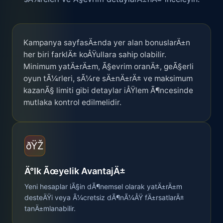
Kampanya sayfasÄ±nda yer alan bonuslarÄ±n
her biri farklÄ± koÅŸullara sahip olabilir.
Minimum yatÄ±rÄ±m, Ã§evrim oranÄ±, geÃ§erli
oyun tÃ¼rleri, sÃ¼re sÄ±nÄ±rÄ± ve maksimum
kazanÃ§ limiti gibi detaylar iÅŸlem Ã¶ncesinde
mutlaka kontrol edilmelidir.
ðŸŽ
Ä°lk Ãœyelik AvantajÄ±
Yeni hesaplar iÃ§in dÃ¶nemsel olarak yatÄ±rÄ±m
desteÄŸi veya Ã¼cretsiz dÃ¶nÃ¼ÅŸ fÄ±rsatlarÄ±
tanÄ±mlanabilir.