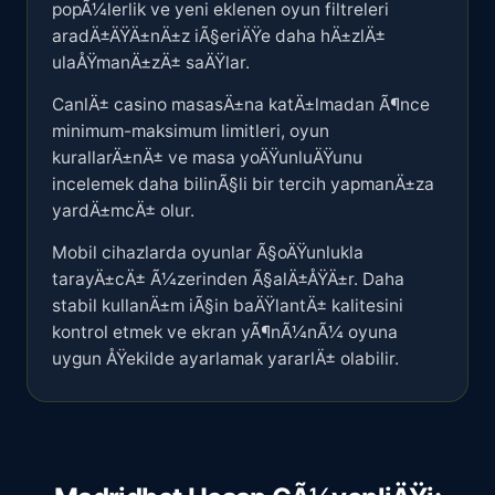
popÃ¼lerlik ve yeni eklenen oyun filtreleri
aradÄ±ÄŸÄ±nÄ±z iÃ§eriÄŸe daha hÄ±zlÄ±
ulaÅŸmanÄ±zÄ± saÄŸlar.
CanlÄ± casino masasÄ±na katÄ±lmadan Ã¶nce
minimum-maksimum limitleri, oyun
kurallarÄ±nÄ± ve masa yoÄŸunluÄŸunu
incelemek daha bilinÃ§li bir tercih yapmanÄ±za
yardÄ±mcÄ± olur.
Mobil cihazlarda oyunlar Ã§oÄŸunlukla
tarayÄ±cÄ± Ã¼zerinden Ã§alÄ±ÅŸÄ±r. Daha
stabil kullanÄ±m iÃ§in baÄŸlantÄ± kalitesini
kontrol etmek ve ekran yÃ¶nÃ¼nÃ¼ oyuna
uygun ÅŸekilde ayarlamak yararlÄ± olabilir.