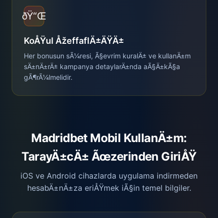
ðŸ“Œ
KoÅŸul ÅžeffaflÄ±ÄŸÄ±
Her bonusun sÃ¼resi, Ã§evrim kuralÄ± ve kullanÄ±m
sÄ±nÄ±rÄ± kampanya detaylarÄ±nda aÃ§Ä±kÃ§a
gÃ¶rÃ¼lmelidir.
Madridbet Mobil KullanÄ±m:
TarayÄ±cÄ± Ãœzerinden GiriÅŸ
iOS ve Android cihazlarda uygulama indirmeden
hesabÄ±nÄ±za eriÅŸmek iÃ§in temel bilgiler.