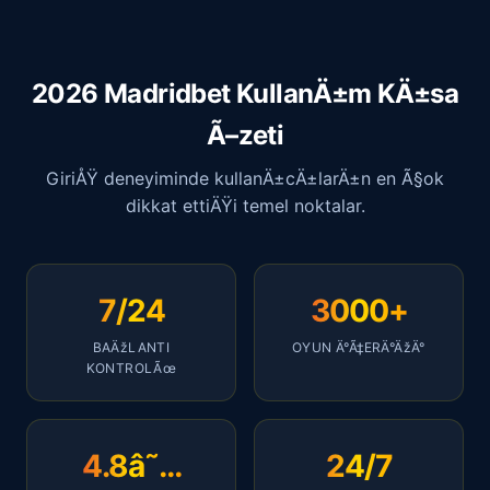
2026 Madridbet KullanÄ±m KÄ±sa
Ã–zeti
GiriÅŸ deneyiminde kullanÄ±cÄ±larÄ±n en Ã§ok
dikkat ettiÄŸi temel noktalar.
7/24
3000+
BAÄžLANTI
OYUN Ä°Ã‡ERÄ°ÄžÄ°
KONTROLÃœ
4.8â˜…
24/7