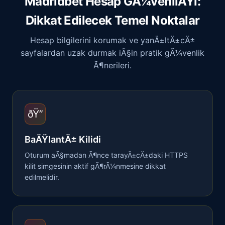
Madridbet Hesap GÃ¼venliÄŸi:
Dikkat Edilecek Temel Noktalar
Hesap bilgilerini korumak ve yanÄ±ltÄ±cÄ±
sayfalardan uzak durmak iÃ§in pratik gÃ¼venlik
Ã¶nerileri.
ðŸ”
BaÄŸlantÄ± Kilidi
Oturum aÃ§madan Ã¶nce tarayÄ±cÄ±daki HTTPS
kilit simgesinin aktif gÃ¶rÃ¼nmesine dikkat
edilmelidir.