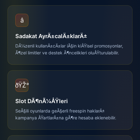
â­
Sadakat AyrÄ±calÄ±klarÄ±
DÃ¼zenli kullanÄ±cÄ±lar iÃ§in kiÅŸisel promosyonlar,
Ã¶zel limitler ve destek Ã¶ncelikleri oluÅŸturulabilir.
ðŸŽ°
Slot DÃ¶nÃ¼ÅŸleri
SeÃ§ili oyunlarda geÃ§erli freespin haklarÄ±
kampanya ÅŸartlarÄ±na gÃ¶re hesaba eklenebilir.