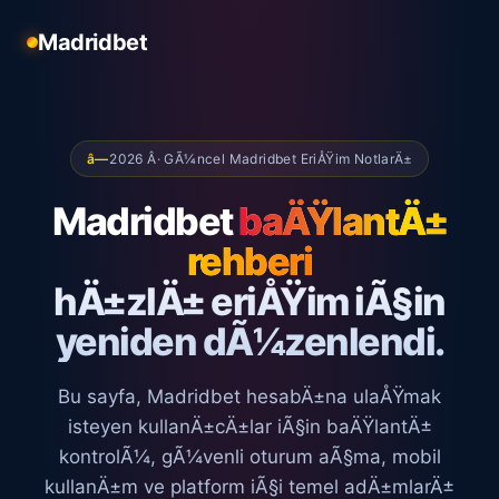
Madridbet
â—
2026 Â· GÃ¼ncel Madridbet EriÅŸim NotlarÄ±
Madridbet
baÄŸlantÄ±
rehberi
hÄ±zlÄ± eriÅŸim iÃ§in
yeniden dÃ¼zenlendi.
Bu sayfa, Madridbet hesabÄ±na ulaÅŸmak
isteyen kullanÄ±cÄ±lar iÃ§in baÄŸlantÄ±
kontrolÃ¼, gÃ¼venli oturum aÃ§ma, mobil
kullanÄ±m ve platform iÃ§i temel adÄ±mlarÄ±