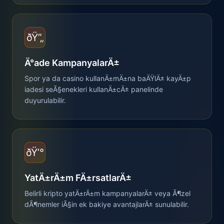
ðŸ”„
Ä°ade KampanyalarÄ±
Spor ya da casino kullanÄ±mÄ±na baÄŸlÄ± kayÄ±p
iadesi seÃ§enekleri kullanÄ±cÄ± panelinde
duyurulabilir.
ðŸ’°
YatÄ±rÄ±m FÄ±rsatlarÄ±
Belirli kripto yatÄ±rÄ±m kampanyalarÄ± veya Ã¶zel
dÃ¶nemler iÃ§in ek bakiye avantajlarÄ± sunulabilir.