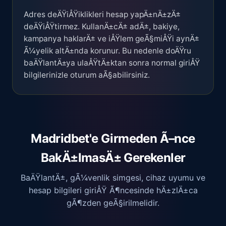
Adres deÄŸiÅŸiklikleri hesap yapÄ±nÄ±zÄ±
deÄŸiÅŸtirmez. KullanÄ±cÄ± adÄ±, bakiye,
kampanya haklarÄ± ve iÅŸlem geÃ§miÅŸi aynÄ±
Ã¼yelik altÄ±nda korunur. Bu nedenle doÄŸru
baÄŸlantÄ±ya ulaÅŸtÄ±ktan sonra normal giriÅŸ
bilgilerinizle oturum aÃ§abilirsiniz.
Madridbet'e Girmeden Ã–nce
BakÄ±lmasÄ± Gerekenler
BaÄŸlantÄ±, gÃ¼venlik simgesi, cihaz uyumu ve
hesap bilgileri giriÅŸ Ã¶ncesinde hÄ±zlÄ±ca
gÃ¶zden geÃ§irilmelidir.