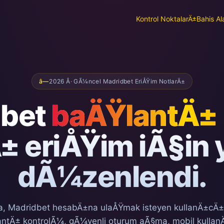
Kontrol NoktalarÄ±
Bahis A
â—
2026 Â· GÃ¼ncel Madridbet EriÅŸim NotlarÄ±
dbet
baÄŸlantÄ± 
± eriÅŸim iÃ§in 
dÃ¼zenlendi.
a, Madridbet hesabÄ±na ulaÅŸmak isteyen kullanÄ±cÄ±l
ntÄ± kontrolÃ¼, gÃ¼venli oturum aÃ§ma, mobil kulla