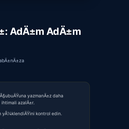
Ä±: AdÄ±m AdÄ±m
sabÄ±nÄ±za
Ä± Ã§ubuÄŸuna yazmanÄ±z daha
htimali azalÄ±r.
yÃ¼klendiÄŸini kontrol edin.