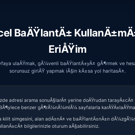
cel BaÄŸlantÄ± KullanÄ±m
EriÅŸim
yfaya ulaÅŸmak, gÃ¼venli baÄŸlantÄ±yÄ± gÃ¶rmek ve he
sorunsuz giriÅŸ yapmak iÃ§in kÄ±sa yol haritasÄ±.
nizde adresi arama sonuÃ§larÄ± yerine doÄŸrudan tarayÄ±c
 BÃ¶ylece benzer gÃ¶rÃ¼nÃ¼mlÃ¼ sayfalarla karÅŸÄ±laÅŸma i
ilit simgesini, alan adÄ±nÄ± ve baÄŸlantÄ±nÄ±n dÃ¼zgÃ¼n 
lanÄ±cÄ± bilgilerinizle oturum aÃ§abilirsiniz.