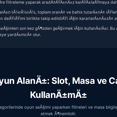
e filtreleme yaparak aradÄ±ÄŸÄ±nÄ±z karÅŸÄ±laÅŸmaya daha 
zarÄ±n tÃ¼rÃ¼nÃ¼, toplam oranÄ± ve bahis tutarÄ±nÄ± iÅŸlem
n deÄŸiÅŸimi birlikte takip edildiÄŸi iÃ§in kararlarÄ±nÄ±zÄ± 
eÃ§imleri son kez gÃ¶zden geÃ§irmek iÃ§in kullanÄ±lÄ±r. B
meye yardÄ±mcÄ± olur.
yun AlanÄ±: Slot, Masa ve C
KullanÄ±mÄ±
gorilerinde oyun seÃ§imi yaparken filtreleri ve masa bilgile
etmek Ã¶nemlidir.