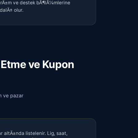
Ä±rÄ±m ve destek bÃ¶lÃ¼mlerine
dalÄ± olur.
 Etme ve Kupon
n ve pazar
ltÄ±nda listelenir. Lig, saat,