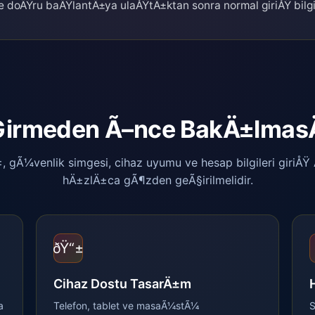
 doÄŸru baÄŸlantÄ±ya ulaÅŸtÄ±ktan sonra normal giriÅŸ bilgile
Girmeden Ã–nce BakÄ±lmas
, gÃ¼venlik simgesi, cihaz uyumu ve hesap bilgileri giriÅŸ
hÄ±zlÄ±ca gÃ¶zden geÃ§irilmelidir.
ðŸ“±
Cihaz Dostu TasarÄ±m
a
Telefon, tablet ve masaÃ¼stÃ¼
S