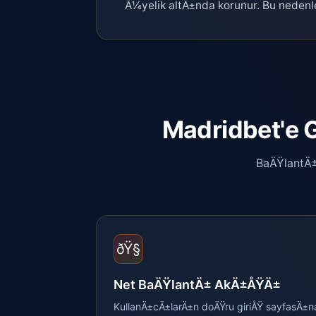
Ã¼yelik altÄ±nda korunur. Bu nedenle
Madridbet'e 
BaÄŸlantÄ±
ðŸ§­
Net BaÄŸlantÄ± AkÄ±ÅŸÄ±
KullanÄ±cÄ±larÄ±n doÄŸru giriÅŸ sayfasÄ±n