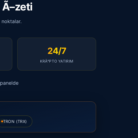
Ã–zeti
noktalar.
24/7
KRÄ°PTO YATIRIM
 panelde
TRON (TRX)