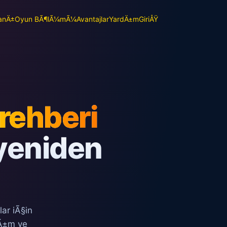
lanÄ±
Oyun BÃ¶lÃ¼mÃ¼
Avantajlar
YardÄ±m
GiriÅŸ
rehberi
yeniden
ar iÃ§in
nÄ±m ve