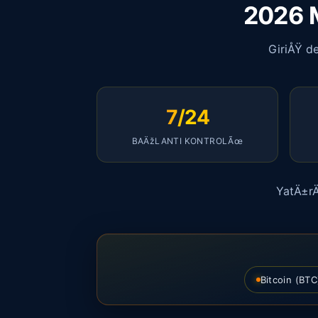
2026 
GiriÅŸ d
7/24
BAÄžLANTI KONTROLÃœ
YatÄ±rÄ
Bitcoin (BTC