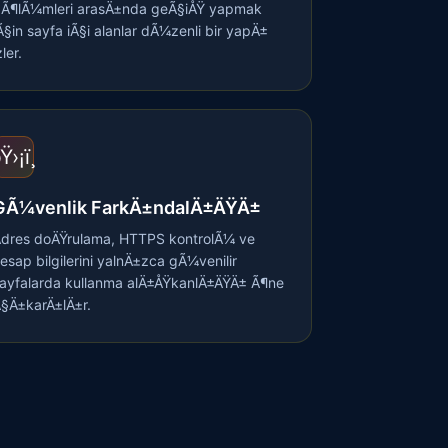
Ã¶lÃ¼mleri arasÄ±nda geÃ§iÅŸ yapmak
Ã§in sayfa iÃ§i alanlar dÃ¼zenli bir yapÄ±
zler.
Ÿ›¡ï¸
GÃ¼venlik FarkÄ±ndalÄ±ÄŸÄ±
dres doÄŸrulama, HTTPS kontrolÃ¼ ve
esap bilgilerini yalnÄ±zca gÃ¼venilir
ayfalarda kullanma alÄ±ÅŸkanlÄ±ÄŸÄ± Ã¶ne
§Ä±karÄ±lÄ±r.