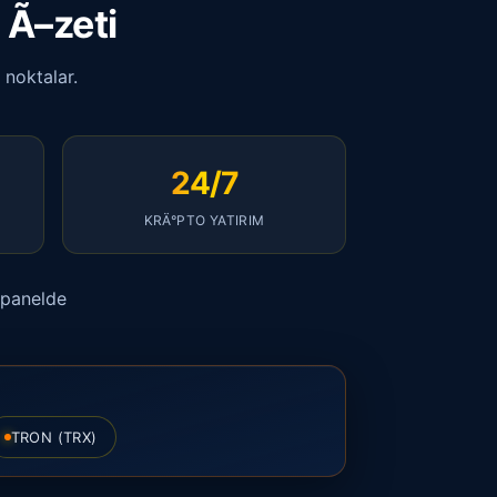
Ã–zeti
noktalar.
24/7
KRÄ°PTO YATIRIM
 panelde
TRON (TRX)