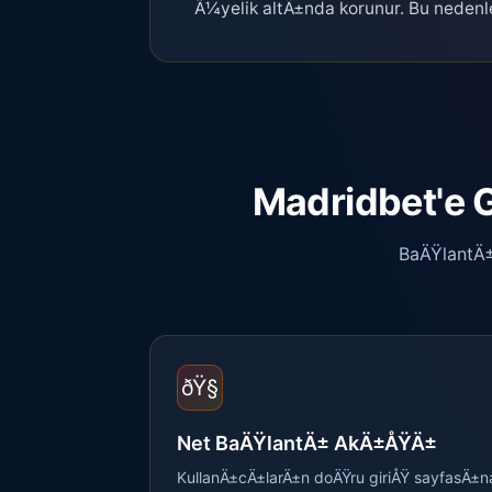
Ã¼yelik altÄ±nda korunur. Bu nedenle
Madridbet'e 
BaÄŸlantÄ±
ðŸ§­
Net BaÄŸlantÄ± AkÄ±ÅŸÄ±
KullanÄ±cÄ±larÄ±n doÄŸru giriÅŸ sayfasÄ±n