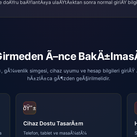
 doÄŸru baÄŸlantÄ±ya ulaÅŸtÄ±ktan sonra normal giriÅŸ bilgile
Girmeden Ã–nce BakÄ±lmas
, gÃ¼venlik simgesi, cihaz uyumu ve hesap bilgileri giriÅŸ
hÄ±zlÄ±ca gÃ¶zden geÃ§irilmelidir.
ðŸ“±
Cihaz Dostu TasarÄ±m
a
Telefon, tablet ve masaÃ¼stÃ¼
S