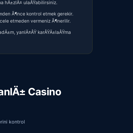
hÄ±zlÄ± ulaÅŸabilirsiniz.
den Ã¶nce kontrol etmek gerekir.
acele etmeden vermeniz Ã¶nerilir.
u adÄ±m, yanlÄ±ÅŸ karÅŸÄ±laÅŸma
anlÄ± Casino
rini kontrol