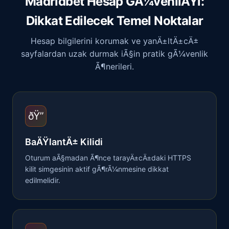
Madridbet Hesap GÃ¼venliÄŸi:
Dikkat Edilecek Temel Noktalar
Hesap bilgilerini korumak ve yanÄ±ltÄ±cÄ±
sayfalardan uzak durmak iÃ§in pratik gÃ¼venlik
Ã¶nerileri.
ðŸ”
BaÄŸlantÄ± Kilidi
Oturum aÃ§madan Ã¶nce tarayÄ±cÄ±daki HTTPS
kilit simgesinin aktif gÃ¶rÃ¼nmesine dikkat
edilmelidir.