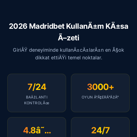
2026 Madridbet KullanÄ±m KÄ±sa
Ã–zeti
GiriÅŸ deneyiminde kullanÄ±cÄ±larÄ±n en Ã§ok
dikkat ettiÄŸi temel noktalar.
7/24
3000+
BAÄžLANTI
OYUN Ä°Ã‡ERÄ°ÄžÄ°
KONTROLÃœ
4.8â˜…
24/7