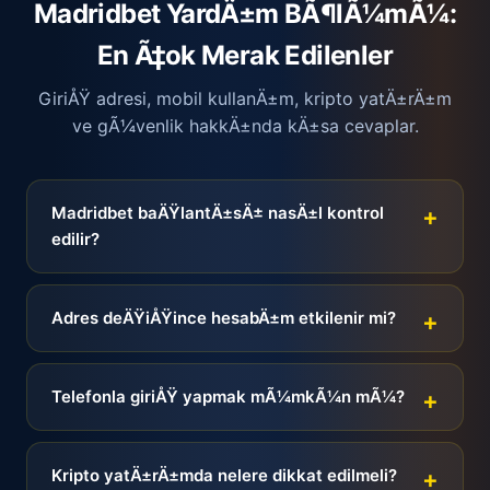
Madridbet YardÄ±m BÃ¶lÃ¼mÃ¼:
En Ã‡ok Merak Edilenler
GiriÅŸ adresi, mobil kullanÄ±m, kripto yatÄ±rÄ±m
ve gÃ¼venlik hakkÄ±nda kÄ±sa cevaplar.
Madridbet baÄŸlantÄ±sÄ± nasÄ±l kontrol
edilir?
Adres deÄŸiÅŸince hesabÄ±m etkilenir mi?
Telefonla giriÅŸ yapmak mÃ¼mkÃ¼n mÃ¼?
Kripto yatÄ±rÄ±mda nelere dikkat edilmeli?