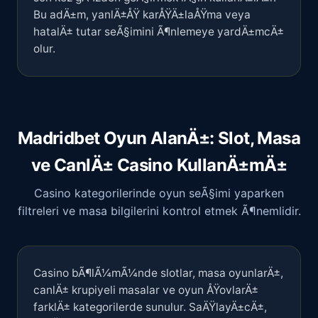
Bu adÄ±m, yanlÄ±ÅŸ karÅŸÄ±laÅŸma veya
hatalÄ± tutar seÃ§imini Ã¶nlemeye yardÄ±mcÄ±
olur.
Madridbet Oyun AlanÄ±: Slot, Masa
ve CanlÄ± Casino KullanÄ±mÄ±
Casino kategorilerinde oyun seÃ§imi yaparken
filtreleri ve masa bilgilerini kontrol etmek Ã¶nemlidir.
Casino bÃ¶lÃ¼mÃ¼nde slotlar, masa oyunlarÄ±,
canlÄ± krupiyeli masalar ve oyun ÅŸovlarÄ±
farklÄ± kategorilerde sunulur. SaÄŸlayÄ±cÄ±,