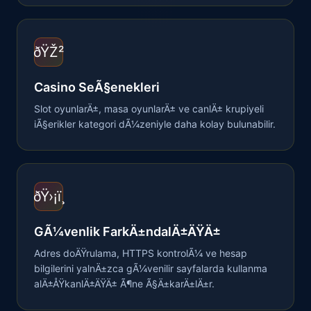
ðŸŽ²
Casino SeÃ§enekleri
Slot oyunlarÄ±, masa oyunlarÄ± ve canlÄ± krupiyeli
iÃ§erikler kategori dÃ¼zeniyle daha kolay bulunabilir.
ðŸ›¡ï¸
GÃ¼venlik FarkÄ±ndalÄ±ÄŸÄ±
Adres doÄŸrulama, HTTPS kontrolÃ¼ ve hesap
bilgilerini yalnÄ±zca gÃ¼venilir sayfalarda kullanma
alÄ±ÅŸkanlÄ±ÄŸÄ± Ã¶ne Ã§Ä±karÄ±lÄ±r.