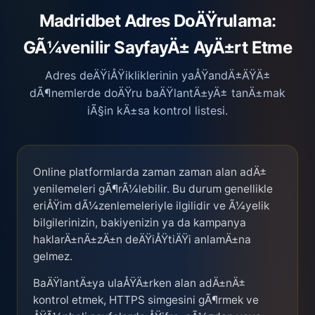
Madridbet Adres DoÄŸrulama:
GÃ¼venilir SayfayÄ± AyÄ±rt Etme
Adres deÄŸiÅŸikliklerinin yaÅŸandÄ±ÄŸÄ±
dÃ¶nemlerde doÄŸru baÄŸlantÄ±yÄ± tanÄ±mak
iÃ§in kÄ±sa kontrol listesi.
Online platformlarda zaman zaman alan adÄ±
yenilemeleri gÃ¶rÃ¼lebilir. Bu durum genellikle
eriÅŸim dÃ¼zenlemeleriyle ilgilidir ve Ã¼yelik
bilgilerinizin, bakiyenizin ya da kampanya
haklarÄ±nÄ±zÄ±n deÄŸiÅŸtiÄŸi anlamÄ±na
gelmez.
BaÄŸlantÄ±ya ulaÅŸÄ±rken alan adÄ±nÄ±
kontrol etmek, HTTPS simgesini gÃ¶rmek ve