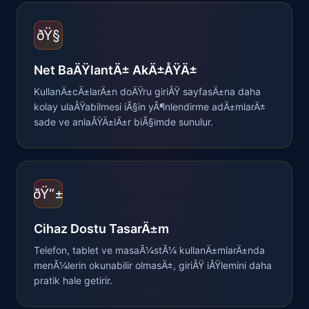
ðŸ§­
Net BaÄŸlantÄ± AkÄ±ÅŸÄ±
KullanÄ±cÄ±larÄ±n doÄŸru giriÅŸ sayfasÄ±na daha
kolay ulaÅŸabilmesi iÃ§in yÃ¶nlendirme adÄ±mlarÄ±
sade ve anlaÅŸÄ±lÄ±r biÃ§imde sunulur.
ðŸ“±
Cihaz Dostu TasarÄ±m
Telefon, tablet ve masaÃ¼stÃ¼ kullanÄ±mlarÄ±nda
menÃ¼lerin okunabilir olmasÄ±, giriÅŸ iÅŸlemini daha
pratik hale getirir.