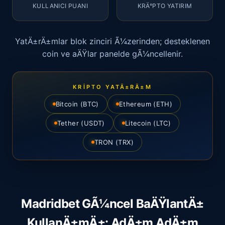
KULLANICI PUANI
KRÄ°PTO YATIRIM
YatÄ±rÄ±mlar blok zinciri Ã¼zerinden; desteklenen
coin ve aÄŸlar panelde gÃ¼ncellenir.
KRIPTO YATÄ±RÄ±M
Bitcoin (BTC)
Ethereum (ETH)
Tether (USDT)
Litecoin (LTC)
TRON (TRX)
Madridbet GÃ¼ncel BaÄŸlantÄ±
KullanÄ±mÄ±: AdÄ±m AdÄ±m