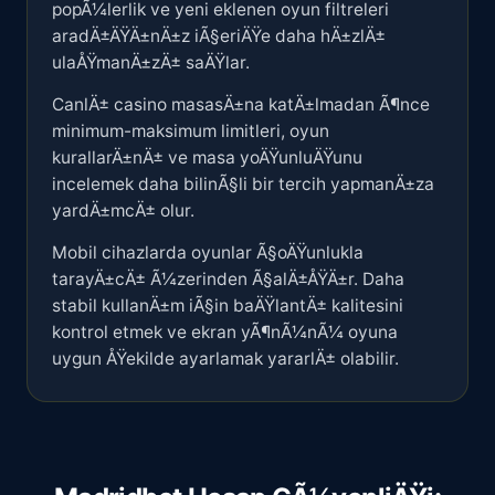
popÃ¼lerlik ve yeni eklenen oyun filtreleri
aradÄ±ÄŸÄ±nÄ±z iÃ§eriÄŸe daha hÄ±zlÄ±
ulaÅŸmanÄ±zÄ± saÄŸlar.
CanlÄ± casino masasÄ±na katÄ±lmadan Ã¶nce
minimum-maksimum limitleri, oyun
kurallarÄ±nÄ± ve masa yoÄŸunluÄŸunu
incelemek daha bilinÃ§li bir tercih yapmanÄ±za
yardÄ±mcÄ± olur.
Mobil cihazlarda oyunlar Ã§oÄŸunlukla
tarayÄ±cÄ± Ã¼zerinden Ã§alÄ±ÅŸÄ±r. Daha
stabil kullanÄ±m iÃ§in baÄŸlantÄ± kalitesini
kontrol etmek ve ekran yÃ¶nÃ¼nÃ¼ oyuna
uygun ÅŸekilde ayarlamak yararlÄ± olabilir.