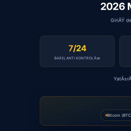
2026 
GiriÅŸ d
7/24
BAÄžLANTI KONTROLÃœ
YatÄ±rÄ
Bitcoin (BTC