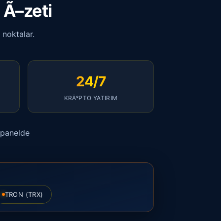
Ã–zeti
noktalar.
24/7
KRÄ°PTO YATIRIM
 panelde
TRON (TRX)