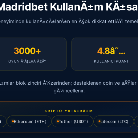
Madridbet KullanÄ±m KÄ±sa 
eneyiminde kullanÄ±cÄ±larÄ±n en Ã§ok dikkat ettiÄŸi temel 
3000+
4.8â˜…
OYUN Ä°Ã‡ERÄ°ÄžÄ°
KULLANICI PUANI
±mlar blok zinciri Ã¼zerinden; desteklenen coin ve aÄŸlar
gÃ¼ncellenir.
KRIPTO YATÄ±RÄ±M
)
Ethereum (ETH)
Tether (USDT)
Litecoin (LTC)