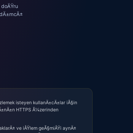
, doÄŸru
ardÄ±mcÄ±
izlemek isteyen kullanÄ±cÄ±lar iÃ§in
tÄ±nÄ±n HTTPS Ã¼zerinden
aklarÄ± ve iÅŸlem geÃ§miÅŸi aynÄ±