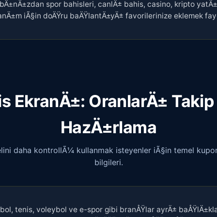
Ä±nÄ±zdan spor bahisleri, canlÄ± bahis, casino, kripto yat
lanÄ±m iÃ§in doÄŸru baÄŸlantÄ±yÄ± favorilerinize eklemek fay
is EkranÄ±: OranlarÄ± Takip
HazÄ±rlama
lini daha kontrollÃ¼ kullanmak isteyenler iÃ§in temel kupo
bilgileri.
, tenis, voleybol ve e-spor gibi branÅŸlar ayrÄ± baÅŸlÄ±klar a