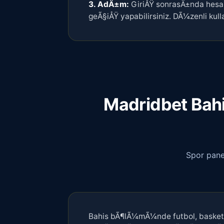
3. AdÄ±m:
GiriÅŸ sonrasÄ±nda hesab
geÃ§iÅŸ yapabilirsiniz. DÃ¼zenli kul
Madridbet Bah
Spor pane
Bahis bÃ¶lÃ¼mÃ¼nde futbol, basketbol