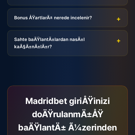
Bonus ÅŸartlarÄ± nerede incelenir?
Sahte baÄŸlantÄ±lardan nasÄ±l
kaÃ§Ä±nÄ±lÄ±r?
Madridbet giriÅŸinizi
doÄŸrulanmÄ±ÅŸ
baÄŸlantÄ± Ã¼zerinden