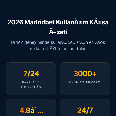
2026 Madridbet KullanÄ±m KÄ±sa
Ã–zeti
GiriÅŸ deneyiminde kullanÄ±cÄ±larÄ±n en Ã§ok
dikkat ettiÄŸi temel noktalar.
7/24
3000+
BAÄžLANTI
OYUN Ä°Ã‡ERÄ°ÄžÄ°
KONTROLÃœ
4.8â˜…
24/7