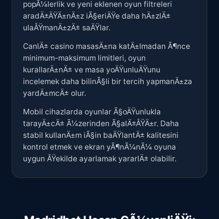
popÃ¼lerlik ve yeni eklenen oyun filtreleri
aradÄ±ÄŸÄ±nÄ±z iÃ§eriÄŸe daha hÄ±zlÄ±
ulaÅŸmanÄ±zÄ± saÄŸlar.
CanlÄ± casino masasÄ±na katÄ±lmadan Ã¶nce
minimum-maksimum limitleri, oyun
kurallarÄ±nÄ± ve masa yoÄŸunluÄŸunu
incelemek daha bilinÃ§li bir tercih yapmanÄ±za
yardÄ±mcÄ± olur.
Mobil cihazlarda oyunlar Ã§oÄŸunlukla
tarayÄ±cÄ± Ã¼zerinden Ã§alÄ±ÅŸÄ±r. Daha
stabil kullanÄ±m iÃ§in baÄŸlantÄ± kalitesini
kontrol etmek ve ekran yÃ¶nÃ¼nÃ¼ oyuna
uygun ÅŸekilde ayarlamak yararlÄ± olabilir.