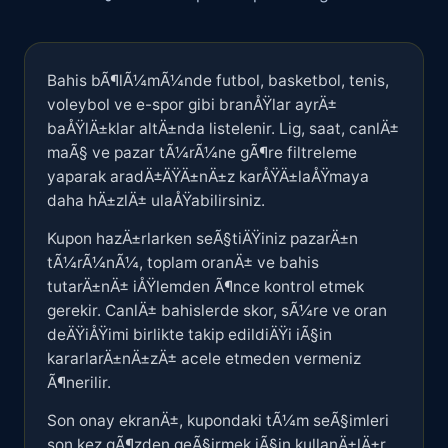
Bahis bÃ¶lÃ¼mÃ¼nde futbol, basketbol, tenis,
voleybol ve e-spor gibi branÅŸlar ayrÄ±
baÅŸlÄ±klar altÄ±nda listelenir. Lig, saat, canlÄ±
maÃ§ ve pazar tÃ¼rÃ¼ne gÃ¶re filtreleme
yaparak aradÄ±ÄŸÄ±nÄ±z karÅŸÄ±laÅŸmaya
daha hÄ±zlÄ± ulaÅŸabilirsiniz.
Kupon hazÄ±rlarken seÃ§tiÄŸiniz pazarÄ±n
tÃ¼rÃ¼nÃ¼, toplam oranÄ± ve bahis
tutarÄ±nÄ± iÅŸlemden Ã¶nce kontrol etmek
gerekir. CanlÄ± bahislerde skor, sÃ¼re ve oran
deÄŸiÅŸimi birlikte takip edildiÄŸi iÃ§in
kararlarÄ±nÄ±zÄ± acele etmeden vermeniz
Ã¶nerilir.
Son onay ekranÄ±, kupondaki tÃ¼m seÃ§imleri
son kez gÃ¶zden geÃ§irmek iÃ§in kullanÄ±lÄ±r.