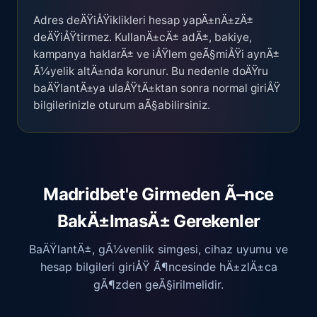
Adres deÄŸiÅŸiklikleri hesap yapÄ±nÄ±zÄ±
deÄŸiÅŸtirmez. KullanÄ±cÄ± adÄ±, bakiye,
kampanya haklarÄ± ve iÅŸlem geÃ§miÅŸi aynÄ±
Ã¼yelik altÄ±nda korunur. Bu nedenle doÄŸru
baÄŸlantÄ±ya ulaÅŸtÄ±ktan sonra normal giriÅŸ
bilgilerinizle oturum aÃ§abilirsiniz.
Madridbet'e Girmeden Ã–nce
BakÄ±lmasÄ± Gerekenler
BaÄŸlantÄ±, gÃ¼venlik simgesi, cihaz uyumu ve
hesap bilgileri giriÅŸ Ã¶ncesinde hÄ±zlÄ±ca
gÃ¶zden geÃ§irilmelidir.