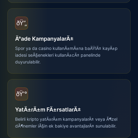
ðŸ”„
Ä°ade KampanyalarÄ±
Spor ya da casino kullanÄ±mÄ±na baÄŸlÄ± kayÄ±p
iadesi seÃ§enekleri kullanÄ±cÄ± panelinde
duyurulabilir.
ðŸ’°
YatÄ±rÄ±m FÄ±rsatlarÄ±
Belirli kripto yatÄ±rÄ±m kampanyalarÄ± veya Ã¶zel
dÃ¶nemler iÃ§in ek bakiye avantajlarÄ± sunulabilir.