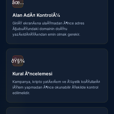
âœ…
Alan AdÄ± KontrolÃ¼
GiriÅŸ ekranÄ±na ulaÅŸmadan Ã¶nce adres
Ã§ubuÄŸundaki domainin doÄŸru
yazÄ±ldÄ±ÄŸÄ±ndan emin olmak gerekir.
ðŸ§¾
Kural Ä°ncelemesi
Kampanya, kripto yatÄ±rÄ±m ve Ã¼yelik koÅŸullarÄ±
iÅŸlem yapmadan Ã¶nce okunabilir ÅŸekilde kontrol
edilmelidir.