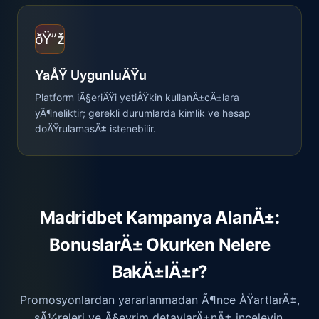
ðŸ”ž
YaÅŸ UygunluÄŸu
Platform iÃ§eriÄŸi yetiÅŸkin kullanÄ±cÄ±lara
yÃ¶neliktir; gerekli durumlarda kimlik ve hesap
doÄŸrulamasÄ± istenebilir.
Madridbet Kampanya AlanÄ±:
BonuslarÄ± Okurken Nelere
BakÄ±lÄ±r?
Promosyonlardan yararlanmadan Ã¶nce ÅŸartlarÄ±,
sÃ¼releri ve Ã§evrim detaylarÄ±nÄ± inceleyin.